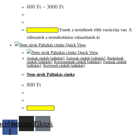
600
Ft
–
3000
Ft
Ennek a terméknek több variációja van. A
Opciók választása
változatok a termékoldalon választhatók ki
Quick View
Quick View
Apának címkék [pálinkás]
,
Apósnak címkék [pálinkás]
,
Barátoknak
címkék [pálinkás]
,
Keresztapának címkék [pálinkás]
,
Papának címkék
[pálinkás]
,
Testvérnek címkék [pálinkás]
Nem sírok Pálinkás címke
800
Ft
Kosárba teszem
acebook-
Instagram
Tiktok
f