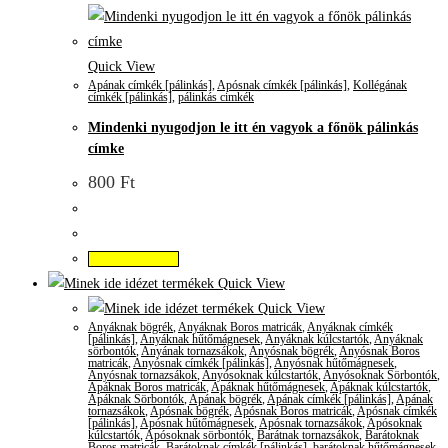
Quick View
Apának címkék [pálinkás]
,
Apósnak címkék [pálinkás]
,
Kollégának
címkék [pálinkás]
,
pálinkás cimkék
Mindenki nyugodjon le itt én vagyok a főnök pálinkás
címke
800
Ft
Kosárba teszem
Quick View
Quick View
Anyáknak bögrék
,
Anyáknak Boros matricák
,
Anyáknak címkék
[pálinkás]
,
Anyáknak hűtőmágnesek
,
Anyáknak kúlcstartók
,
Anyáknak
sörbontók
,
Anyának tornazsákok
,
Anyósnak bögrék
,
Anyósnak Boros
matricák
,
Anyósnak címkék [pálinkás]
,
Anyósnak hűtőmágnesek
,
Anyósnak tornazsákok
,
Anyósoknak kúlcstartók
,
Anyósoknak Sörbontók
,
Apáknak Boros matricák
,
Apáknak hűtőmágnesek
,
Apáknak kúlcstartók
,
Apáknak Sörbontók
,
Apának bögrék
,
Apának címkék [pálinkás]
,
Apának
tornazsákok
,
Apósnak bögrék
,
Apósnak Boros matricák
,
Apósnak címkék
[pálinkás]
,
Apósnak hűtőmágnesek
,
Apósnak tornazsákok
,
Apósoknak
kúlcstartók
,
Apósoknak sörbontók
,
Barátnak tornazsákok
,
Barátoknak
Boros matricák
,
Barátoknak címkék [pálinkás]
,
barátoknak hűtőmágnesek
,