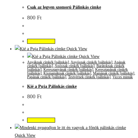
Csak az legyen szomorú Pálinkás címke
800
Ft
Kosárba teszem
Quick View
Quick View
Anyáknak címkék [pálinkás]
,
Anyósnak címkék [pálinkás]
,
Apának
címkék [pálinkás]
,
Apósnak címkék [pálinkás]
,
Barátoknak címkék
[pálinkás]
,
Keresztanyának címkék [pálinkás]
,
Keresztapának címkék
[pálinkás]
,
Kismamáknak címkék [pálinkás]
,
Mamának címkék [pálinkás]
,
Papának címkék [pálinkás]
,
Testvérnek címkék [pálinkás]
,
Vicces minták
Kié a Puja Pálinkás címke
800
Ft
Kosárba teszem
Quick View