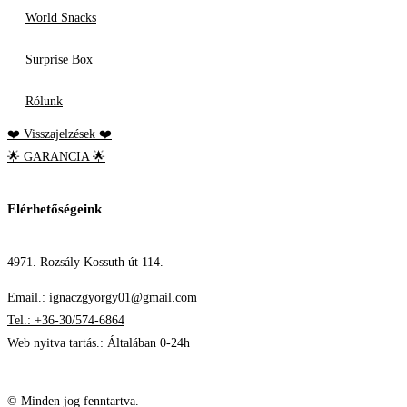
World Snacks
Surprise Box
Rólunk
❤️ Visszajelzések ❤️
🌟 GARANCIA 🌟
Elérhetőségeink
4971. Rozsály Kossuth út 114.
Email.: ignaczgyorgy01@gmail.com
Tel.: +36-30/574-6864
Web nyitva tartás.: Általában 0-24h
© Minden jog fenntartva.