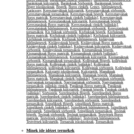
Barátoknak kúlcstartók
,
Barátoknak Sörbontók
,
Barátomnak bögrék
,
Bögre iskolásoknak
,
Bögrék
,
Boros címkék
,
Grincs
,
hűtőmágnesek
,
Karácsony
,
Keresztanyáknak kúlcstartók
,
Keresztanyáknak sörbontók
,
Keresztanyáknak tornazsákok
,
Keresztanyának bögrék
,
Keresztanyának
Boros matricák
,
Keresztanyának címkék [pálinkás]
,
Keresztanyának
hűtőmágnesek
,
Keresztapáknak kúlcstartók
,
Keresztapának bögrék
,
Keresztapának Boros matricák
,
Keresztapának címkék [pálinkás]
,
Keresztapának hűtőmágnesek
,
Keresztapának sörbontók
,
Keresztapának
tornazsákok
,
Kis fiúknak sörbontók
,
Kisfiuknak bögrék
,
Kisfiuknak
Boros matricák
,
Kisfiuknak címkék [pálinkás]
,
Kisfiuknak kúlcstartók
,
Kisfiúknak tornazsákok
,
Kisfiunak hűtőmágnesek
,
kislánynak
hűtőmágnesek
,
Kislányoknak bögrék
,
Kislányoknak Boros matricák
,
Kislányoknak címkék [pálinkás]
,
Kislányoknak kúlcstartók
,
Kislányoknak
sörbontók
,
Kislányoknak tornazsákok
,
Kismamáknak bögrék
,
Kismamáknak Boros matricák
,
Kismamáknak címkék [pálinkás]
,
Kismamáknak hűtőmágnesek
,
Kismamáknak kúlcstartók
,
Kismamáknak
sörbontók
,
Kismamáknak tornazsákok
,
Kollégának Bögrék
,
kollégának
Boros matricák
,
Kollégának címkék [pálinkás]
,
Kollégának
hűtőmágnesek
,
kollégának kúlcstartók
,
Kollégának sörbontók
,
Kollégának
tornazsákok
,
Kulcstartó iskolásoknak
,
Kulcstartók
,
Mamáknak
hűtőmágnesek
,
Mamáknak kúlcstartók
,
Mamának bögrék
,
Mamának
Boros matricák
,
Mamának címkék [pálinkás]
,
Nagyapának sörbontók
,
Nagyapának tornazsákok
,
Nagymamának sörbontók
,
Nagymamának
tornazsákok
,
pálinkás cimkék
,
Papáknak Boros matricák
,
Papáknak
hűtőmágnesek
,
Papáknak kúlcstartók
,
Papának bögrék
,
Papának címkék
[pálinkás]
,
Sörbontók
,
Szerelmednek Bögrék
,
Szerelmednek Boros
matricák
,
Szerelmednek címkék [pálinkás]
,
Szerelmednek hűtőmágnesek
,
Szerelmednek kúlcstartók
,
Szerelmednek sörbontók
,
Szerelmednek
tornazsákok
,
Szingliknek Bögrék
,
szingliknek Boros matricák
,
Szingliknek címkék [pálinkás]
,
Szingliknek hűtőmágnesek
,
Szingliknek
kúlcstartók
,
Szingliknek sörbontók
,
Szingliknek tornazsákok
,
Tesónak
bögrék
,
Tesónak sörbontók
,
Tesónak tornazsákok
,
Testvérnek Boros
matricák
,
Testvérnek címkék [pálinkás]
,
Testvérnek hűtőmágnesek
,
Testvérnek kúlcstartók
,
Tornazsák iskolásoknak
,
Tornazsákok
Minek ide idézet termékek