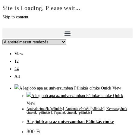
Site is Loading, Please wait...
Skip to content
View:
12
24
All
Quick View
Quick
View
Apának címkék [pálinkás]
,
Apósnak címkék [pálinkás]
,
Keresztapának
címkék [pálinkás]
,
Papának címkék [pálinkás]
A legjobb apa az univerzumban Pálinkás címke
800
Ft