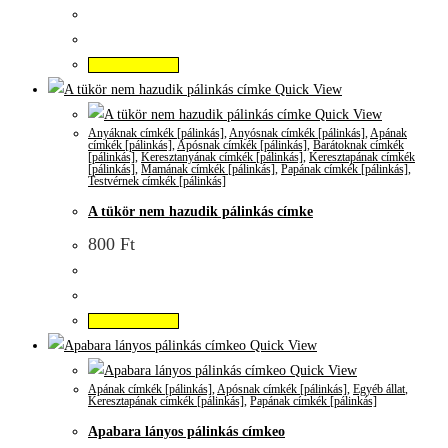
Kosárba teszem
Quick View
Quick View
Anyáknak címkék [pálinkás]
,
Anyósnak címkék [pálinkás]
,
Apának
címkék [pálinkás]
,
Apósnak címkék [pálinkás]
,
Barátoknak címkék
[pálinkás]
,
Keresztanyának címkék [pálinkás]
,
Keresztapának címkék
[pálinkás]
,
Mamának címkék [pálinkás]
,
Papának címkék [pálinkás]
,
Testvérnek címkék [pálinkás]
A tükör nem hazudik pálinkás címke
800
Ft
Kosárba teszem
Quick View
Quick View
Apának címkék [pálinkás]
,
Apósnak címkék [pálinkás]
,
Egyéb állat
,
Keresztapának címkék [pálinkás]
,
Papának címkék [pálinkás]
Apabara lányos pálinkás címkeo