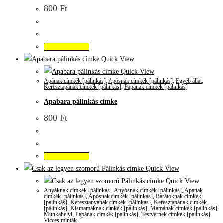
800
Ft
Kosárba teszem
Quick View
Quick View
Apának címkék [pálinkás]
,
Apósnak címkék [pálinkás]
,
Egyéb állat
,
Keresztapának címkék [pálinkás]
,
Papának címkék [pálinkás]
Apabara pálinkás címke
800
Ft
Kosárba teszem
Quick View
Quick View
Anyáknak címkék [pálinkás]
,
Anyósnak címkék [pálinkás]
,
Apának
címkék [pálinkás]
,
Apósnak címkék [pálinkás]
,
Barátoknak címkék
[pálinkás]
,
Keresztanyának címkék [pálinkás]
,
Keresztapának címkék
[pálinkás]
,
Kismamáknak címkék [pálinkás]
,
Mamának címkék [pálinkás]
,
Munkahelyi
,
Papának címkék [pálinkás]
,
Testvérnek címkék [pálinkás]
,
Vicces minták