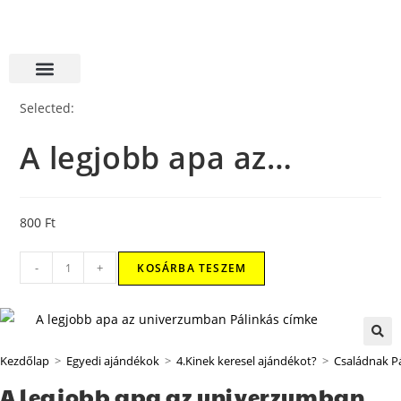
Selected:
A legjobb apa az…
800
Ft
-
+
KOSÁRBA TESZEM
Kezdőlap
>
Egyedi ajándékok
>
4.Kinek keresel ajándékot?
>
Családnak P
A legjobb apa az univerzumban