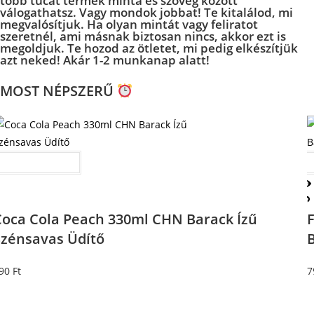
több tucat termék minta és szöveg között
válogathatsz. Vagy mondok jobbat! Te kitalálod, mi
megvalósítjuk. Ha olyan mintát vagy feliratot
szeretnél, ami másnak biztosan nincs, akkor ezt is
megoldjuk. Te hozod az ötletet, mi pedig elkészítjük
azt neked! Akár 1-2 munkanap alatt!
MOST NÉPSZERŰ
Kosárba teszem
Coca Cola Peach 330ml CHN Barack Ízű
Szénsavas Üdítő
90
Ft
7