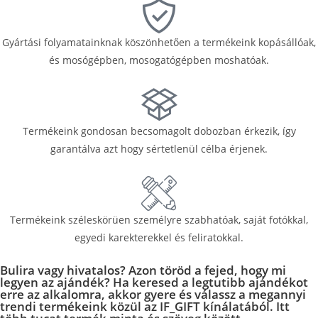
Gyártási folyamatainknak köszönhetően a termékeink kopásállóak,
és mosógépben, mosogatógépben moshatóak.
Termékeink gondosan becsomagolt dobozban érkezik, így
garantálva azt hogy sértetlenül célba érjenek.
Termékeink széleskörüen személyre szabhatóak, saját fotókkal,
egyedi karekterekkel és feliratokkal.
Bulira vagy hivatalos? Azon töröd a fejed, hogy mi
legyen az ajándék? Ha keresed a legtutibb ajándékot
erre az alkalomra, akkor gyere és válassz a megannyi
trendi termékeink közül az IF_GIFT kínálatából. Itt