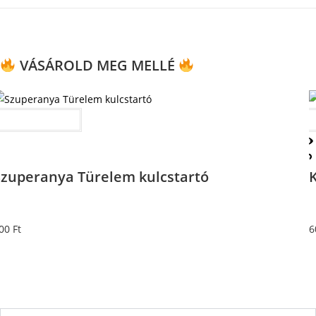
VÁSÁROLD MEG MELLÉ
Kosárba teszem
Szuperanya Türelem kulcstartó
K
00
Ft
6