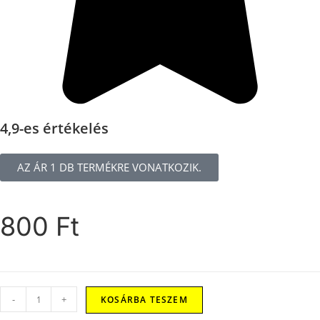
4,9-es értékelés
AZ ÁR 1 DB TERMÉKRE VONATKOZIK.
800
Ft
-
+
KOSÁRBA TESZEM