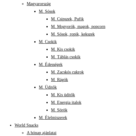
Magyarország
M. Sósok
M. Csipszek, Pufik
M. Mogyorók, magok, popcorn
M. Sósok, ropik, kekszek
M. Csokik
M. Kis csokik
M. Táblás csokik
M. Édességek
M. Zacskós cukrok
M. Rágók
M. Üditők
M. Kis üditők
M. Energia italok
M. Sörök
M. Élelmiszerek
World Snacks
A hónap ajánlatai