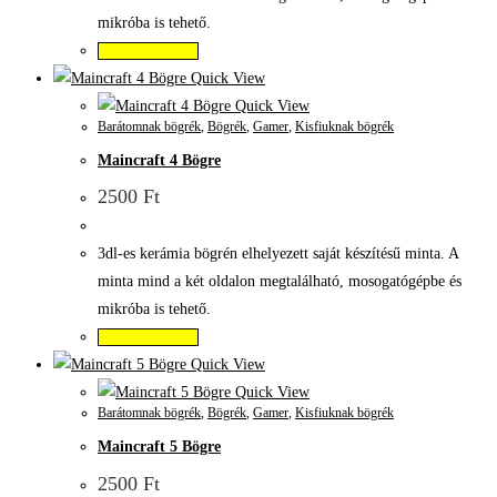
mikróba is tehető.
Kosárba teszem
Quick View
Quick View
Barátomnak bögrék
,
Bögrék
,
Gamer
,
Kisfiuknak bögrék
Maincraft 4 Bögre
2500
Ft
3dl-es kerámia bögrén elhelyezett saját készítésű minta. A
minta mind a két oldalon megtalálható, mosogatógépbe és
mikróba is tehető.
Kosárba teszem
Quick View
Quick View
Barátomnak bögrék
,
Bögrék
,
Gamer
,
Kisfiuknak bögrék
Maincraft 5 Bögre
2500
Ft