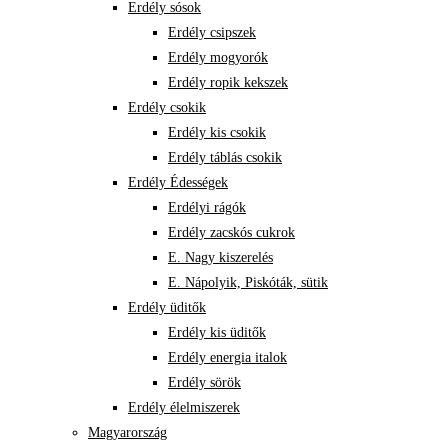
Erdély sósok
Erdély csipszek
Erdély mogyorók
Erdély ropik kekszek
Erdély csokik
Erdély kis csokik
Erdély táblás csokik
Erdély Édességek
Erdélyi rágók
Erdély zacskós cukrok
E. Nagy kiszerelés
E. Nápolyik, Piskóták, sütik
Erdély üditők
Erdély kis üditők
Erdély energia italok
Erdély sörök
Erdély élelmiszerek
Magyarország