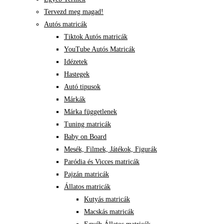
Tervezd meg magad!
Autós matricák
Tiktok Autós matricák
YouTube Autós Matricák
Idézetek
Hastegek
Autó tipusok
Márkák
Márka függetlenek
Tuning matricák
Baby on Board
Mesék, Filmek, Játékok, Figurák
Paródia és Vicces matricák
Pajzán matricák
Állatos matricák
Kutyás matricák
Macskás matricák