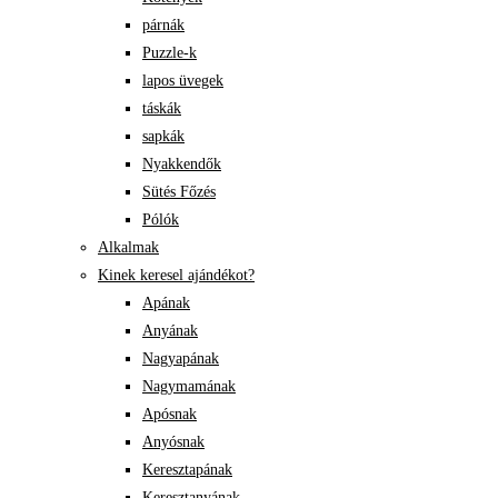
párnák
Puzzle-k
lapos üvegek
táskák
sapkák
Nyakkendők
Sütés Főzés
Pólók
Alkalmak
Kinek keresel ajándékot?
Apának
Anyának
Nagyapának
Nagymamának
Apósnak
Anyósnak
Keresztapának
Keresztanyának