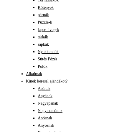
Tornazsákok
Kötények
párnák
Puzzle-k
lapos üvegek
táskák
sapkák
Nyakkendők
Sütés Főzés
Pólók
Alkalmak
Kinek keresel ajándékot?
Apának
Anyának
Nagyapának
Nagymamának
Apósnak
Anyósnak