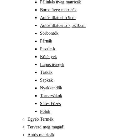
Pálinkás üveg matricák
Boros üveg matricák
Autós illatosító 9cm
Autós illatosító 7,5x10cm
Sörbontók
Párnák
Puzzle-k
Kötények
Lapos üvegek
Táskák
Sapkák
Nyakkendők
Tornazsákok
Sütés Főzés
Pólók
Egyéb Termék
Tervezd meg magad!
Autós matricák