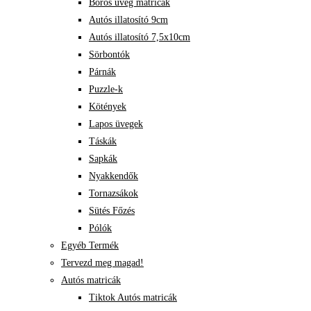
Boros üveg matricák
Autós illatosító 9cm
Autós illatosító 7,5x10cm
Sörbontók
Párnák
Puzzle-k
Kötények
Lapos üvegek
Táskák
Sapkák
Nyakkendők
Tornazsákok
Sütés Főzés
Pólók
Egyéb Termék
Tervezd meg magad!
Autós matricák
Tiktok Autós matricák