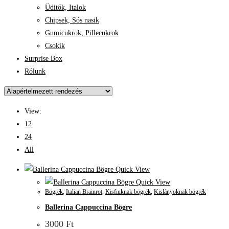
Üditők, Italok
Chipsek, Sós nasik
Gumicukrok, Pillecukrok
Csokik
Surprise Box
Rólunk
View:
12
24
All
Quick View
Quick View
Bögrék
,
Italian Brainrot
,
Kisfiuknak bögrék
,
Kislányoknak bögrék
Ballerina Cappuccina Bögre
3000
Ft