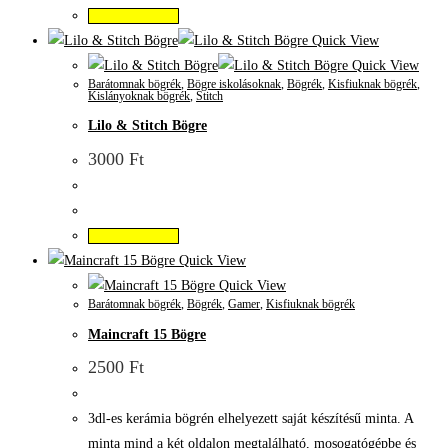
Kosárba teszem
Quick View
Quick View
Barátomnak bögrék
,
Bögre iskolásoknak
,
Bögrék
,
Kisfiuknak bögrék
,
Kislányoknak bögrék
,
Stitch
Lilo & Stitch Bögre
3000
Ft
Kosárba teszem
Quick View
Quick View
Barátomnak bögrék
,
Bögrék
,
Gamer
,
Kisfiuknak bögrék
Maincraft 15 Bögre
2500
Ft
3dl-es kerámia bögrén elhelyezett saját készítésű minta. A
minta mind a két oldalon megtalálható, mosogatógépbe és