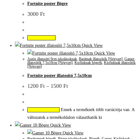
Fortnite poster Bögre
3000
Ft
Kosárba teszem
Quick View
Quick View
Autós illatosító 9cm iskolásoknak
,
Barátnak illatosítók [Négyzet]
,
Gamer
,
illatosítók 7,5x10cm [Négyzet]
,
Kisfiuknak bögrék
,
Kisfiuknak illatosítók
[Négyzet]
Fortnite poster illatosító 7,5x10cm
1200
Ft
–
1500
Ft
Ennek a terméknek több variációja van. A
Opciók választása
változatok a termékoldalon választhatók ki
Quick View
Quick View
Barátomnak bögrék
,
Bögre iskolásoknak
,
Bögrék
,
Gamer
,
Kisfiuknak