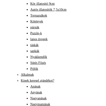
Kör illatositó 9cm
Autós illatosítók 7,5x10cm
Tornazsákok
Kötények
párnák
Puzzle-k
lapos üvegek
táskák
sapkák
Nyakkendők
Sütés Főzés
Pólók
Alkalmak
Kinek keresel ajándékot?
Apának
Anyának
Nagyapának
Nagymamának