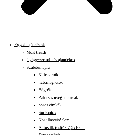
Egyedi ajándékok
Most trendi
Gyógyszer mintás ajándékok
Születésnapra
Kulcstartók
hűtőmágnesek
Bögrék
Pálinkás üveg matricák
boros címkék
Sörbontók
Kör illatositó 9cm
Autós illatosítók 7,5x10cm