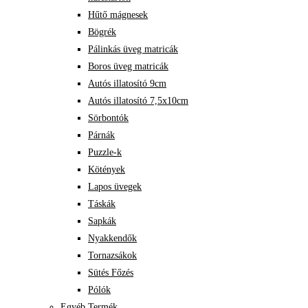
Hűtő mágnesek
Bögrék
Pálinkás üveg matricák
Boros üveg matricák
Autós illatosító 9cm
Autós illatosító 7,5x10cm
Sörbontók
Párnák
Puzzle-k
Kötények
Lapos üvegek
Táskák
Sapkák
Nyakkendők
Tornazsákok
Sütés Főzés
Pólók
Egyéb Termék