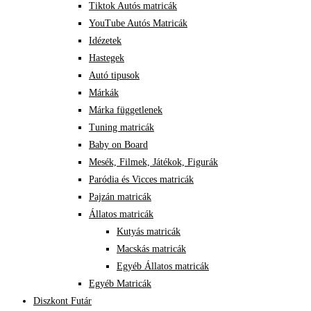
Tiktok Autós matricák
YouTube Autós Matricák
Idézetek
Hastegek
Autó tipusok
Márkák
Márka függetlenek
Tuning matricák
Baby on Board
Mesék, Filmek, Játékok, Figurák
Paródia és Vicces matricák
Pajzán matricák
Állatos matricák
Kutyás matricák
Macskás matricák
Egyéb Állatos matricák
Egyéb Matricák
Diszkont Futár