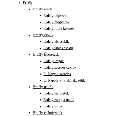
Erdély
Erdély sósok
Erdély csipszek
Erdély mogyorók
Erdély ropik kekszek
Erdély csokik
Erdély kis csokik
Erdély táblás csokik
Erdély Édességek
Erdélyi rágók
Erdély zacskós cukrok
E. Nagy kiszerelés
E. Nápolyik, Piskóták, sütik
Erdély üditők
Erdély kis üditők
Erdély energia italok
Erdély sörök
Erdély élelmiszerek