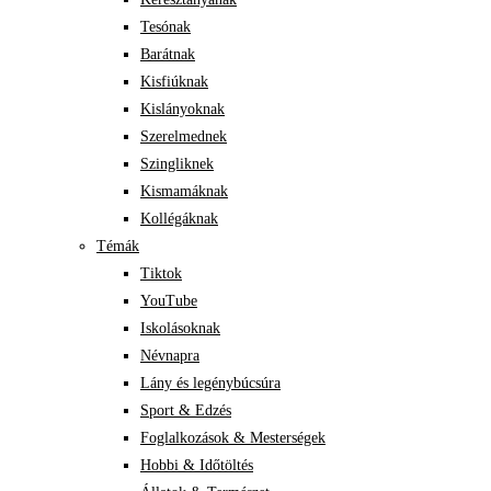
Tesónak
Barátnak
Kisfiúknak
Kislányoknak
Szerelmednek
Szingliknek
Kismamáknak
Kollégáknak
Témák
Tiktok
YouTube
Iskolásoknak
Névnapra
Lány és legénybúcsúra
Sport & Edzés
Foglalkozások & Mesterségek
Hobbi & Időtöltés