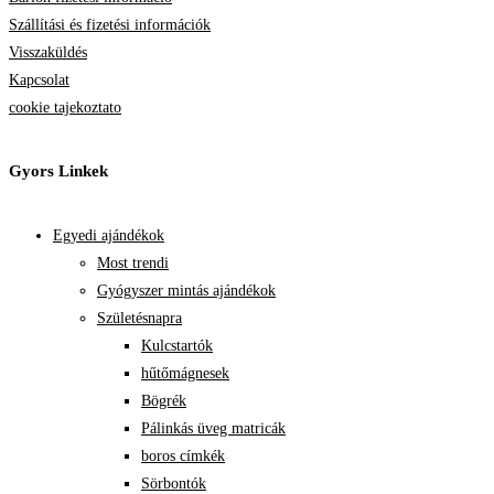
Szállítási és fizetési információk
Visszaküldés
Kapcsolat
cookie tajekoztato
Gyors Linkek
Egyedi ajándékok
Most trendi
Gyógyszer mintás ajándékok
Születésnapra
Kulcstartók
hűtőmágnesek
Bögrék
Pálinkás üveg matricák
boros címkék
Sörbontók