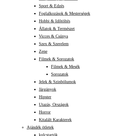
Sport & Edzés
Foglalkozások & Mesterségek
Hobbi & Időtöltés
Állatok & Természet
Vicces & Csúnya
Szex & Szerelem
Zene
Filmek & Sorozatok
Filmek & Mesék
Sorozatok
Jelek & Szinbólumok
Járgányok
Hipster
Utazás, Országok
Horror
Kitalált Karakterek
Ajándék ötletek
kulcstartók