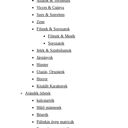
Állatok & Természet
Vicces & Csúnya
Szex & Szerelem
Zene
Filmek & Sorozatok
Filmek & Mesék
Sorozatok
Jelek & Szinbólumok
Járgányok
Hipster
Utazás, Országok
Horror
Kitalált Karakterek
Ajándék ötletek
kulcstartók
Hűtő mágnesek
Bögrék
Pálinkás üveg matricák