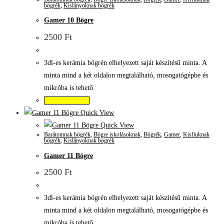
bögrék
,
Kislányoknak bögrék
Gamer 10 Bögre
2500
Ft
3dl-es kerámia bögrén elhelyezett saját készítésű minta. A
minta mind a két oldalon megtalálható, mosogatógépbe és
mikróba is tehető.
Kosárba teszem
Quick View
Quick View
Barátomnak bögrék
,
Bögre iskolásoknak
,
Bögrék
,
Gamer
,
Kisfiuknak
bögrék
,
Kislányoknak bögrék
Gamer 11 Bögre
2500
Ft
3dl-es kerámia bögrén elhelyezett saját készítésű minta. A
minta mind a két oldalon megtalálható, mosogatógépbe és
mikróba is tehető.