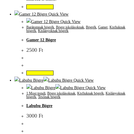
Kosárba teszem
Quick View
Quick View
Barátomnak bögrék
,
Bögre iskolásoknak
,
Bögrék
,
Gamer
,
Kisfiuknak
bögrék
,
Kislányoknak bögrék
Gamer 12 Bögre
2500
Ft
Kosárba teszem
Quick View
Quick View
1.Most trendi
,
Bögre iskolásoknak
,
Kisfiuknak bögrék
,
Kislányoknak
bögrék
,
Tesónak bögrék
Labubu Bögre
3000
Ft