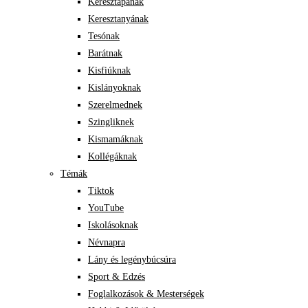
Keresztapának
Keresztanyának
Tesónak
Barátnak
Kisfiúknak
Kislányoknak
Szerelmednek
Szingliknek
Kismamáknak
Kollégáknak
Témák
Tiktok
YouTube
Iskolásoknak
Névnapra
Lány és legénybúcsúra
Sport & Edzés
Foglalkozások & Mesterségek