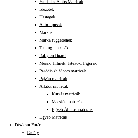
YouTube Autós Matricák
Idézetek
Hastegek
Autó tipusok
Márkák
Márka függetlenek
Tuning matricák
Baby on Board
Mesék, Filmek, Játékok, Figurák
Paródia és Vicces matricák
Pajzán matricák
Állatos matricák
Kutyás matricák
Macskás matricák
Egyéb Állatos matricák
Egyéb Matricák
Diszkont Futár
Erdély