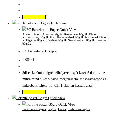
Kosárba teszem
Quick View
Quick View
Apának bögrék
,
Apósnak bögrék
,
Barátomnak bögrék
,
Bögre
iskolásoknak
,
Bögrék
,
Foci
,
Keresztapának bögrék
,
Kisfiuknak bögrék
,
Kollégának Bögrék
,
Papának bögrék
,
Szerelmednek Bögrék
,
Tesónak
bögrék
FC.Barcelona 1 Bögre
2800
Ft
3dl-es kerámia bögrén elhelyezett saját készítésű minta. A
minta mind a két oldalon megtalálható, mosogatógépbe és
mikróba is tehető. IF_GIFT alapján készült dizájn.
Kosárba teszem
Quick View
Quick View
Barátomnak bögrék
,
Bögrék
,
Gamer
,
Kisfiuknak bögrék