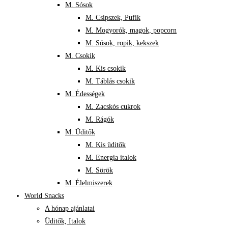
M. Sósok
M. Csipszek, Pufik
M. Mogyorók, magok, popcorn
M. Sósok, ropik, kekszek
M. Csokik
M. Kis csokik
M. Táblás csokik
M. Édességek
M. Zacskós cukrok
M. Rágók
M. Üditők
M. Kis üditők
M. Energia italok
M. Sörök
M. Élelmiszerek
World Snacks
A hónap ajánlatai
Üditők, Italok