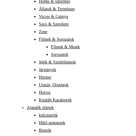
Hobbi & Időtöltés
Állatok & Természet
Vicces & Csúnya
Szex & Szerelem
Zene
Filmek & Sorozatok
Filmek & Mesék
Sorozatok
Jelek & Szinbólumok
Járgányok
Hipster
Utazás, Országok
Horror
Kitalált Karakterek
Ajándék ötletek
kulcstartók
Hűtő mágnesek
Bögrék