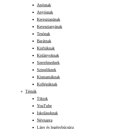
Apósnak
Anyósnak
Keresztapának
Keresztanyának
Tesónak
Barátnak
Kisfiúknak
Kislányoknak
Szerelmednek
Szingliknek
Kismamáknak
Kollégáknak
Témák
Tiktok
YouTube
Iskolásoknak
Névnapra
Lány és legénybúcsúra