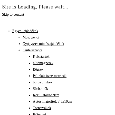
Site is Loading, Please wait...
Skip to content
Egyedi ajándékok
Most trendi
Gyógyszer mintás ajándékok
Születésnapra
Kulcstartók
hűtőmágnesek
Bögrék
Pálinkás üveg matricák
boros címkék
Sörbontók
Kör illatositó 9cm
Autós illatosítók 7,5x10cm
Tornazsákok
Kötények