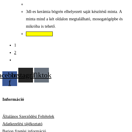
3dl-es kerámia bögrén elhelyezett saját készítésű minta. A
minta mind a két oldalon megtalálható, mosogatógépbe és
mikróba is tehető.
Kosárba teszem
1
2
acebook-
Instagram
Tiktok
f
Információ
Általános Szerződési Feltételek
Adatkezelési tájékoztató
Barion fizetési információ