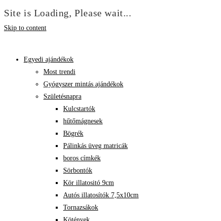
Site is Loading, Please wait...
Skip to content
Egyedi ajándékok
Most trendi
Gyógyszer mintás ajándékok
Születésnapra
Kulcstartók
hűtőmágnesek
Bögrék
Pálinkás üveg matricák
boros címkék
Sörbontók
Kör illatositó 9cm
Autós illatosítók 7,5x10cm
Tornazsákok
Kötények