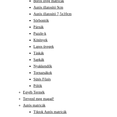
Boros üveg matricák
Autós illatosító 9cm
Autós illatosító 7,5x10cm
Sörbontók
Párnák
Puzzle-k
Kötények
Lapos üvegek
Táskák
Sapkák
Nyakkendők
Tornazsákok
Sütés Főzés
Pólók
Egyéb Termék
Tervezd meg magad!
Autós matricák
Tiktok Autós matricák