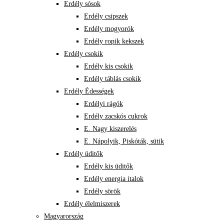
Erdély sósok
Erdély csipszek
Erdély mogyorók
Erdély ropik kekszek
Erdély csokik
Erdély kis csokik
Erdély táblás csokik
Erdély Édességek
Erdélyi rágók
Erdély zacskós cukrok
E. Nagy kiszerelés
E. Nápolyik, Piskóták, sütik
Erdély üditők
Erdély kis üditők
Erdély energia italok
Erdély sörök
Erdély élelmiszerek
Magyarország