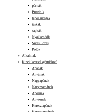
párnák
Puzzle-k
lapos üvegek
táskák
sapkák
Nyakkendők
Sütés Főzés
Pólók
Alkalmak
Kinek keresel ajándékot?
Apának
Anyának
Nagyapának
Nagymamának
Apósnak
Anyósnak
Keresztapának
Keresztanyának