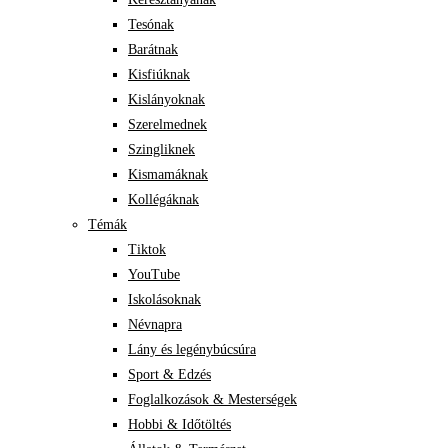
Tesónak
Barátnak
Kisfiúknak
Kislányoknak
Szerelmednek
Szingliknek
Kismamáknak
Kollégáknak
Témák
Tiktok
YouTube
Iskolásoknak
Névnapra
Lány és legénybúcsúra
Sport & Edzés
Foglalkozások & Mesterségek
Hobbi & Időtöltés