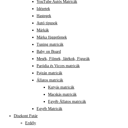
YouTube Autós Matricák
Idézetek
Hastegek
Autó tipusok
Márkák
Márka függetlenek
Tuning matricák
Baby on Board
Mesék, Filmek, Játékok, Figurák
Paródia és Vicces matricák
Pajzán matricák
Állatos matricák
Kutyás matricák
Macskás matricák
Egyéb Állatos matricák
Egyéb Matricák
Diszkont Futár
Erdély