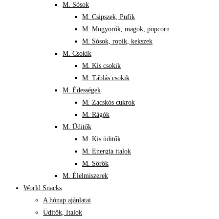
M. Sósok
M. Csipszek, Pufik
M. Mogyorók, magok, popcorn
M. Sósok, ropik, kekszek
M. Csokik
M. Kis csokik
M. Táblás csokik
M. Édességek
M. Zacskós cukrok
M. Rágók
M. Üditők
M. Kis üditők
M. Energia italok
M. Sörök
M. Élelmiszerek
World Snacks
A hónap ajánlatai
Üditők, Italok