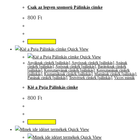
Csak az legyen szomorú Pálinkás címke
800
Ft
Kosárba teszem
Quick View
Quick View
Anyáknak címkék [pálinkás]
,
Anyósnak címkék [pálinkás]
,
Apának
címkék [pálinkás]
,
Apósnak címkék [pálinkás]
,
Barátoknak címkék
[pálinkás]
,
Keresztanyának címkék [pálinkás]
,
Keresztapának címkék
[pálinkás]
,
Kismamáknak címkék [pálinkás]
,
Mamának címkék [pálinkás]
,
Papának címkék [pálinkás]
,
Testvérnek címkék [pálinkás]
,
Vicces minták
Kié a Puja Pálinkás címke
800
Ft
Kosárba teszem
Quick View
Quick View