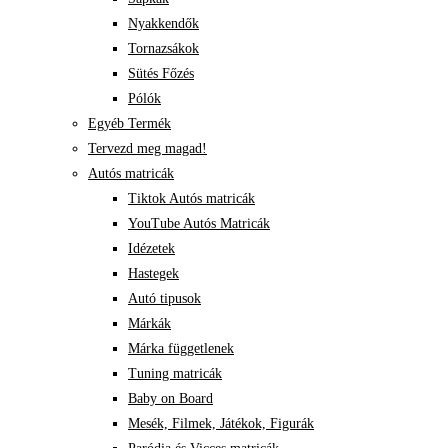
Nyakkendők
Tornazsákok
Sütés Főzés
Pólók
Egyéb Termék
Tervezd meg magad!
Autós matricák
Tiktok Autós matricák
YouTube Autós Matricák
Idézetek
Hastegek
Autó tipusok
Márkák
Márka függetlenek
Tuning matricák
Baby on Board
Mesék, Filmek, Játékok, Figurák