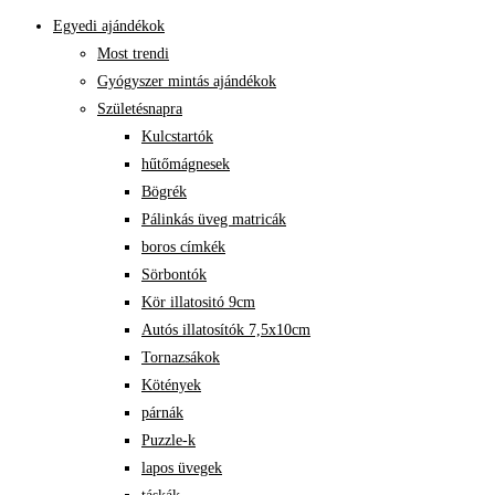
Egyedi ajándékok
Most trendi
Gyógyszer mintás ajándékok
Születésnapra
Kulcstartók
hűtőmágnesek
Bögrék
Pálinkás üveg matricák
boros címkék
Sörbontók
Kör illatositó 9cm
Autós illatosítók 7,5x10cm
Tornazsákok
Kötények
párnák
Puzzle-k
lapos üvegek