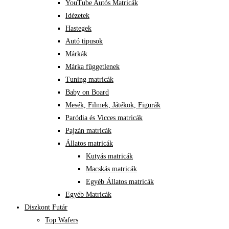
YouTube Autós Matricák
Idézetek
Hastegek
Autó tipusok
Márkák
Márka függetlenek
Tuning matricák
Baby on Board
Mesék, Filmek, Játékok, Figurák
Paródia és Vicces matricák
Pajzán matricák
Állatos matricák
Kutyás matricák
Macskás matricák
Egyéb Állatos matricák
Egyéb Matricák
Diszkont Futár
Top Wafers