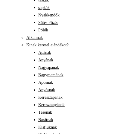
táskák
sapkák
Nyakkendők
Sütés Főzés
Pólók
Alkalmak
Kinek keresel ajándékot?
Apának
Anyának
Nagyapának
Nagymamának
Apósnak
Anyósnak
Keresztapának
Keresztanyának
Tesónak
Barátnak
Kisfiúknak