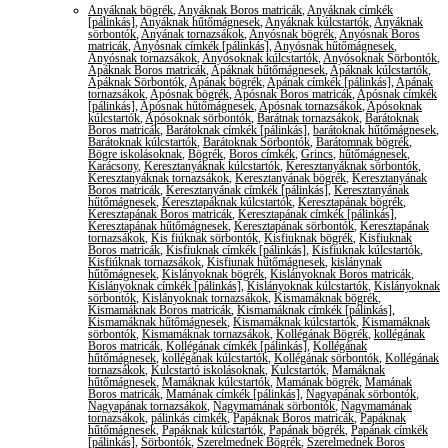
Anyáknak bögrék
,
Anyáknak Boros matricák
,
Anyáknak címkék
[pálinkás]
,
Anyáknak hűtőmágnesek
,
Anyáknak kúlcstartók
,
Anyáknak
sörbontók
,
Anyának tornazsákok
,
Anyósnak bögrék
,
Anyósnak Boros
matricák
,
Anyósnak címkék [pálinkás]
,
Anyósnak hűtőmágnesek
,
Anyósnak tornazsákok
,
Anyósoknak kúlcstartók
,
Anyósoknak Sörbontók
,
Apáknak Boros matricák
,
Apáknak hűtőmágnesek
,
Apáknak kúlcstartók
,
Apáknak Sörbontók
,
Apának bögrék
,
Apának címkék [pálinkás]
,
Apának
tornazsákok
,
Apósnak bögrék
,
Apósnak Boros matricák
,
Apósnak címkék
[pálinkás]
,
Apósnak hűtőmágnesek
,
Apósnak tornazsákok
,
Apósoknak
kúlcstartók
,
Apósoknak sörbontók
,
Barátnak tornazsákok
,
Barátoknak
Boros matricák
,
Barátoknak címkék [pálinkás]
,
barátoknak hűtőmágnesek
,
Barátoknak kúlcstartók
,
Barátoknak Sörbontók
,
Barátomnak bögrék
,
Bögre iskolásoknak
,
Bögrék
,
Boros címkék
,
Grincs
,
hűtőmágnesek
,
Karácsony
,
Keresztanyáknak kúlcstartók
,
Keresztanyáknak sörbontók
,
Keresztanyáknak tornazsákok
,
Keresztanyának bögrék
,
Keresztanyának
Boros matricák
,
Keresztanyának címkék [pálinkás]
,
Keresztanyának
hűtőmágnesek
,
Keresztapáknak kúlcstartók
,
Keresztapának bögrék
,
Keresztapának Boros matricák
,
Keresztapának címkék [pálinkás]
,
Keresztapának hűtőmágnesek
,
Keresztapának sörbontók
,
Keresztapának
tornazsákok
,
Kis fiúknak sörbontók
,
Kisfiuknak bögrék
,
Kisfiuknak
Boros matricák
,
Kisfiuknak címkék [pálinkás]
,
Kisfiuknak kúlcstartók
,
Kisfiúknak tornazsákok
,
Kisfiunak hűtőmágnesek
,
kislánynak
hűtőmágnesek
,
Kislányoknak bögrék
,
Kislányoknak Boros matricák
,
Kislányoknak címkék [pálinkás]
,
Kislányoknak kúlcstartók
,
Kislányoknak
sörbontók
,
Kislányoknak tornazsákok
,
Kismamáknak bögrék
,
Kismamáknak Boros matricák
,
Kismamáknak címkék [pálinkás]
,
Kismamáknak hűtőmágnesek
,
Kismamáknak kúlcstartók
,
Kismamáknak
sörbontók
,
Kismamáknak tornazsákok
,
Kollégának Bögrék
,
kollégának
Boros matricák
,
Kollégának címkék [pálinkás]
,
Kollégának
hűtőmágnesek
,
kollégának kúlcstartók
,
Kollégának sörbontók
,
Kollégának
tornazsákok
,
Kulcstartó iskolásoknak
,
Kulcstartók
,
Mamáknak
hűtőmágnesek
,
Mamáknak kúlcstartók
,
Mamának bögrék
,
Mamának
Boros matricák
,
Mamának címkék [pálinkás]
,
Nagyapának sörbontók
,
Nagyapának tornazsákok
,
Nagymamának sörbontók
,
Nagymamának
tornazsákok
,
pálinkás cimkék
,
Papáknak Boros matricák
,
Papáknak
hűtőmágnesek
,
Papáknak kúlcstartók
,
Papának bögrék
,
Papának címkék
[pálinkás]
,
Sörbontók
,
Szerelmednek Bögrék
,
Szerelmednek Boros