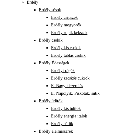
Erdély
Erdély sósok
Erdély csipszek
Erdély mogyorók
Erdély ropik kekszek
Erdély csokik
Erdély kis csokik
Erdély táblás csokik
Erdély Édességek
Erdélyi rágók
Erdély zacskós cukrok
E. Nagy kiszerelés
E. Nápolyik, Piskóták, sütik
Erdély üditők
Erdély kis üditők
Erdély energia italok
Erdély sörök
Erdély élelmiszerek