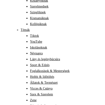
Kislányoknak
Szerelmednek
Szingliknek
Kismamáknak
Kollégáknak
Témák
Tiktok
YouTube
Iskolásoknak
Névnapra
Lány és legénybúcsúra
Sport & Edzés
Foglalkozások & Mesterségek
Hobbi & Időtöltés
Állatok & Természet
Vicces & Csúnya
Szex & Szerelem
Zene