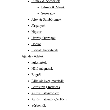
Filmek & Sorozatok
Filmek & Mesék
Sorozatok
Jelek & Szinbólumok
Járgányok
Hipster
Utazás, Országok
Horror
Kitalált Karakterek
Ajándék ötletek
kulcstartók
Hűtő mágnesek
Bögrék
Pálinkás üveg matricák
Boros üveg matricák
Autós illatosító 9cm
Autós illatosító 7,5x10cm
Sörbontók