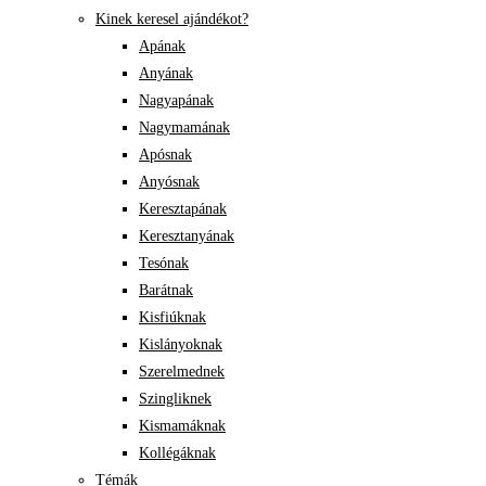
Kinek keresel ajándékot?
Apának
Anyának
Nagyapának
Nagymamának
Apósnak
Anyósnak
Keresztapának
Keresztanyának
Tesónak
Barátnak
Kisfiúknak
Kislányoknak
Szerelmednek
Szingliknek
Kismamáknak
Kollégáknak
Témák