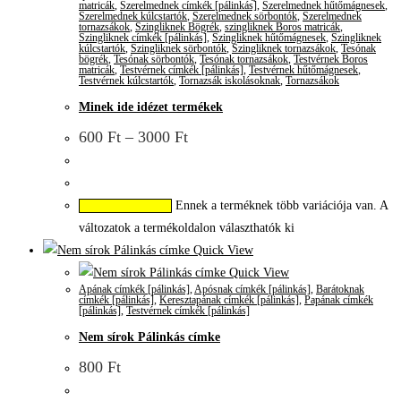
matricák
,
Szerelmednek címkék [pálinkás]
,
Szerelmednek hűtőmágnesek
,
Szerelmednek kúlcstartók
,
Szerelmednek sörbontók
,
Szerelmednek
tornazsákok
,
Szingliknek Bögrék
,
szingliknek Boros matricák
,
Szingliknek címkék [pálinkás]
,
Szingliknek hűtőmágnesek
,
Szingliknek
kúlcstartók
,
Szingliknek sörbontók
,
Szingliknek tornazsákok
,
Tesónak
bögrék
,
Tesónak sörbontók
,
Tesónak tornazsákok
,
Testvérnek Boros
matricák
,
Testvérnek címkék [pálinkás]
,
Testvérnek hűtőmágnesek
,
Testvérnek kúlcstartók
,
Tornazsák iskolásoknak
,
Tornazsákok
Minek ide idézet termékek
600
Ft
–
3000
Ft
Ennek a terméknek több variációja van. A
Opciók választása
változatok a termékoldalon választhatók ki
Quick View
Quick View
Apának címkék [pálinkás]
,
Apósnak címkék [pálinkás]
,
Barátoknak
címkék [pálinkás]
,
Keresztapának címkék [pálinkás]
,
Papának címkék
[pálinkás]
,
Testvérnek címkék [pálinkás]
Nem sírok Pálinkás címke
800
Ft