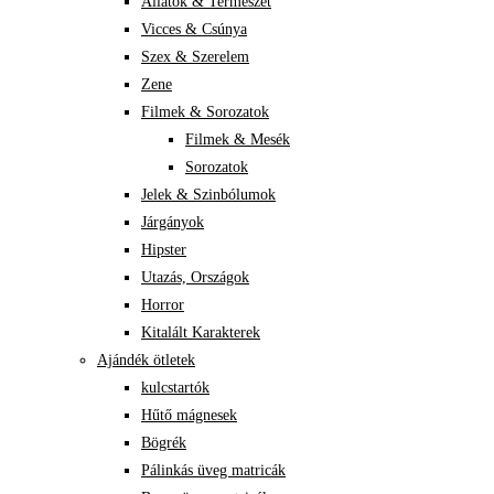
Állatok & Természet
Vicces & Csúnya
Szex & Szerelem
Zene
Filmek & Sorozatok
Filmek & Mesék
Sorozatok
Jelek & Szinbólumok
Járgányok
Hipster
Utazás, Országok
Horror
Kitalált Karakterek
Ajándék ötletek
kulcstartók
Hűtő mágnesek
Bögrék
Pálinkás üveg matricák