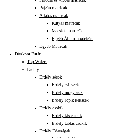
Paródia és Vicces matricák
Pajzán matricák
Állatos matricák
Kutyás matricák
Macskás matricák
Egyéb Állatos matricák
Egyéb Matricák
Diszkont Futár
Top Wafers
Erdély
Erdély sósok
Erdély csipszek
Erdély mogyorók
Erdély ropik kekszek
Erdély csokik
Erdély kis csokik
Erdély táblás csokik
Erdély Édességek