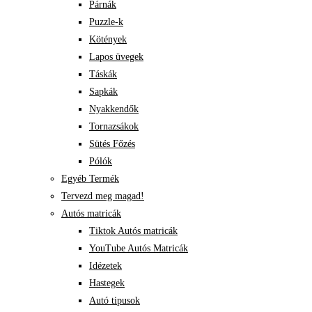
Párnák
Puzzle-k
Kötények
Lapos üvegek
Táskák
Sapkák
Nyakkendők
Tornazsákok
Sütés Főzés
Pólók
Egyéb Termék
Tervezd meg magad!
Autós matricák
Tiktok Autós matricák
YouTube Autós Matricák
Idézetek
Hastegek
Autó tipusok