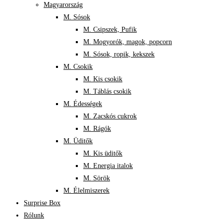
Magyarország
M. Sósok
M. Csipszek, Pufik
M. Mogyorók, magok, popcorn
M. Sósok, ropik, kekszek
M. Csokik
M. Kis csokik
M. Táblás csokik
M. Édességek
M. Zacskós cukrok
M. Rágók
M. Üditők
M. Kis üditők
M. Energia italok
M. Sörök
M. Élelmiszerek
Surprise Box
Rólunk