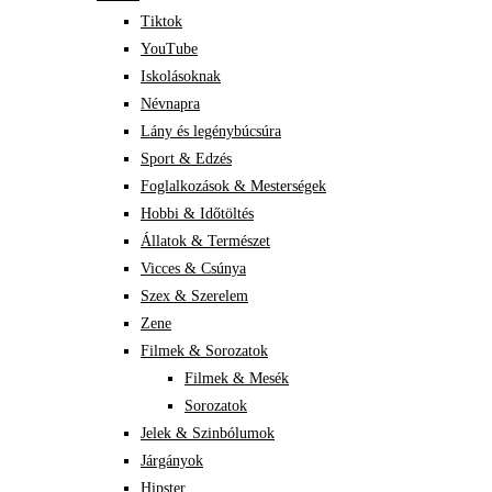
Tiktok
YouTube
Iskolásoknak
Névnapra
Lány és legénybúcsúra
Sport & Edzés
Foglalkozások & Mesterségek
Hobbi & Időtöltés
Állatok & Természet
Vicces & Csúnya
Szex & Szerelem
Zene
Filmek & Sorozatok
Filmek & Mesék
Sorozatok
Jelek & Szinbólumok
Járgányok
Hipster