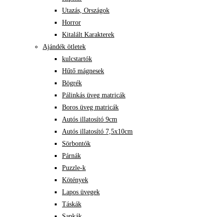
Utazás, Országok
Horror
Kitalált Karakterek
Ajándék ötletek
kulcstartók
Hűtő mágnesek
Bögrék
Pálinkás üveg matricák
Boros üveg matricák
Autós illatosító 9cm
Autós illatosító 7,5x10cm
Sörbontók
Párnák
Puzzle-k
Kötények
Lapos üvegek
Táskák
Sapkák