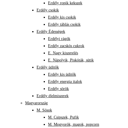
Erdély ropik kekszek
Erdély csokik
Erdély kis csokik
Erdély táblás csokik
Erdély Édességek
Erdélyi rágók
Erdély zacskós cukrok
E. Nagy kiszerelés
E. Nápolyik, Piskóták, sütik
Erdély üditők
Erdély kis üditők
Erdély energia italok
Erdély sörök
Erdély élelmiszerek
Magyarország
M. Sósok
M. Csipszek, Pufik
M. Mogyorók, magok, popcorn