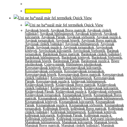
Kosárba teszem
Quick View
Quick View
Anyáknak bögrék
,
Anyáknak Boros matricák
,
Anyáknak címkék
[pálinkás]
,
Anyáknak hűtőmágnesek
,
Anyáknak kötények
,
Anyáknak
kúlcstartók
,
Anyáknak Párnák
,
Anyáknak sörbontók
,
Anyának puzzle-k
,
Anyának tornazsákok
,
Anyósnak bögrék
,
Anyósnak Boros matricák
,
Anyósnak címkék [pálinkás]
,
Anyósnak hűtőmágnesek
,
Anyósnak
Párnák
,
Anyósnak puzzle-k
,
Anyósnak tornazsákok
,
Anyósoknak
kötények
,
Anyósoknak kúlcstartók
,
Anyósoknak Sörbontók
,
Barátnak
tornazsákok
,
Barátoknak Boros matricák
,
Barátoknak címkék [pálinkás]
,
barátoknak hűtőmágnesek
,
Barátoknak kötények
,
Barátoknak Sörbontók
,
Barátomnak bögrék
,
Barátomnak Párnák
,
Barátomnak puzzle-k
,
Bögre
iskolásoknak
,
Csúnya minták
,
Hűtőmágnes iskolásoknak
,
Keresztanyáknak kötények
,
Keresztanyáknak kúlcstartók
,
Keresztanyáknak sörbontók
,
Keresztanyáknak tornazsákok
,
Keresztanyának bögrék
,
Keresztanyának Boros matricák
,
Keresztanyának
címkék [pálinkás]
,
Keresztanyának hűtőmágnesek
,
Keresztanyának
Párnák
,
Keresztanyának puzzle-k
,
kislánynak hűtőmágnesek
,
Kislányoknak bögrék
,
Kislányoknak Boros matricák
,
Kislányoknak
címkék [pálinkás]
,
Kislányoknak kötények
,
Kislányoknak kúlcstartók
,
Kislányoknak Párnák
,
Kislányoknak puzzle-k
,
Kislányoknak sörbontók
,
Kislányoknak tornazsákok
,
Kismamáknak bögrék
,
Kismamáknak Boros
matricák
,
Kismamáknak címkék [pálinkás]
,
Kismamáknak hűtőmágnesek
,
Kismamáknak kötények
,
Kismamáknak kúlcstartók
,
Kismamáknak
Párnák
,
Kismamáknak puzzle-k
,
Kismamáknak sörbontók
,
Kismamáknak
tornazsákok
,
Kollégának Bögrék
,
kollégának Boros matricák
,
Kollégának
címkék [pálinkás]
,
Kollégának hűtőmágnesek
,
Kollégának kötények
,
kollégának kúlcstartók
,
Kollégának Párnák
,
Kollégának puzzle-k
,
Kollégának sörbontók
,
Kollégának tornazsákok
,
Kulcstartó iskolásoknak
,
Mamáknak hűtőmágnesek
,
Mamáknak kúlcstartók
,
Mamának bögrék
,
Mamának Boros matricák
,
Mamának címkék [pálinkás]
,
Mamának