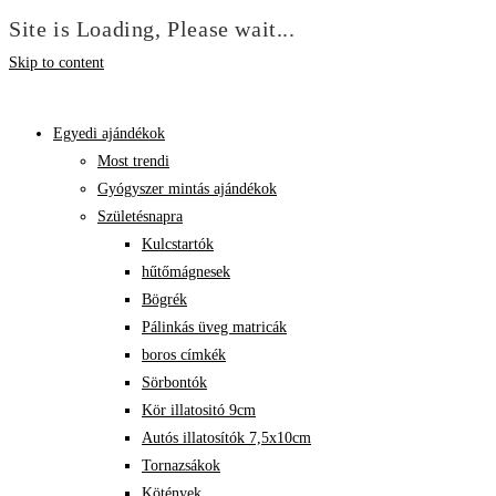
Site is Loading, Please wait...
Skip to content
Egyedi ajándékok
Most trendi
Gyógyszer mintás ajándékok
Születésnapra
Kulcstartók
hűtőmágnesek
Bögrék
Pálinkás üveg matricák
boros címkék
Sörbontók
Kör illatositó 9cm
Autós illatosítók 7,5x10cm
Tornazsákok
Kötények