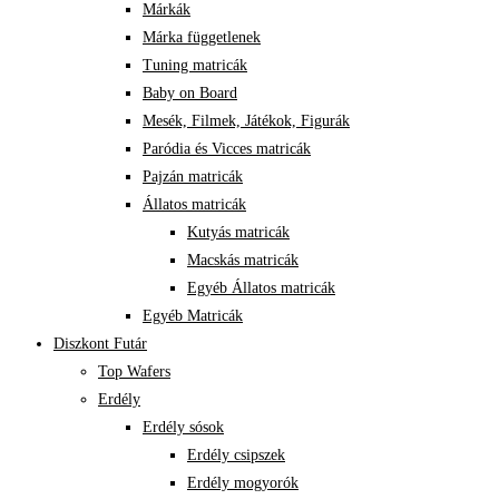
Márkák
Márka függetlenek
Tuning matricák
Baby on Board
Mesék, Filmek, Játékok, Figurák
Paródia és Vicces matricák
Pajzán matricák
Állatos matricák
Kutyás matricák
Macskás matricák
Egyéb Állatos matricák
Egyéb Matricák
Diszkont Futár
Top Wafers
Erdély
Erdély sósok
Erdély csipszek
Erdély mogyorók