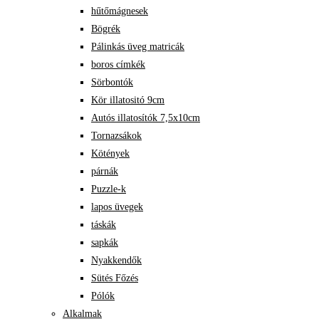
hűtőmágnesek
Bögrék
Pálinkás üveg matricák
boros címkék
Sörbontók
Kör illatositó 9cm
Autós illatosítók 7,5x10cm
Tornazsákok
Kötények
párnák
Puzzle-k
lapos üvegek
táskák
sapkák
Nyakkendők
Sütés Főzés
Pólók
Alkalmak