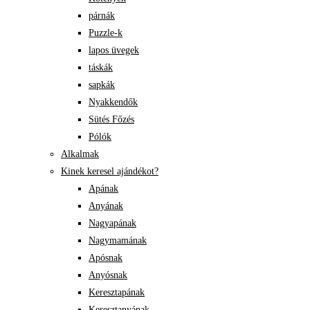
párnák
Puzzle-k
lapos üvegek
táskák
sapkák
Nyakkendők
Sütés Főzés
Pólók
Alkalmak
Kinek keresel ajándékot?
Apának
Anyának
Nagyapának
Nagymamának
Apósnak
Anyósnak
Keresztapának
Keresztanyának