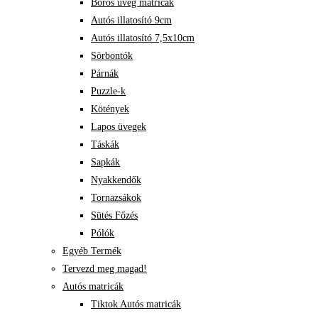
Boros üveg matricák
Autós illatosító 9cm
Autós illatosító 7,5x10cm
Sörbontók
Párnák
Puzzle-k
Kötények
Lapos üvegek
Táskák
Sapkák
Nyakkendők
Tornazsákok
Sütés Főzés
Pólók
Egyéb Termék
Tervezd meg magad!
Autós matricák
Tiktok Autós matricák