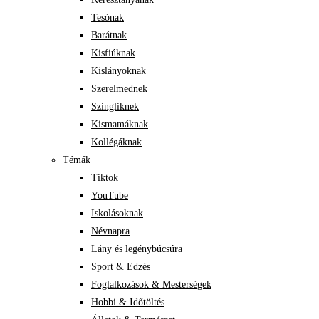
Tesónak
Barátnak
Kisfiúknak
Kislányoknak
Szerelmednek
Szingliknek
Kismamáknak
Kollégáknak
Témák
Tiktok
YouTube
Iskolásoknak
Névnapra
Lány és legénybúcsúra
Sport & Edzés
Foglalkozások & Mesterségek
Hobbi & Időtöltés