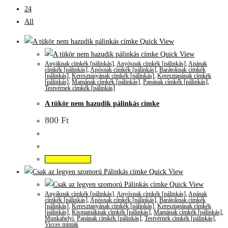
24
All
Quick View
Quick View
Anyáknak címkék [pálinkás]
,
Anyósnak címkék [pálinkás]
,
Apának
címkék [pálinkás]
,
Apósnak címkék [pálinkás]
,
Barátoknak címkék
[pálinkás]
,
Keresztanyának címkék [pálinkás]
,
Keresztapának címkék
[pálinkás]
,
Mamának címkék [pálinkás]
,
Papának címkék [pálinkás]
,
Testvérnek címkék [pálinkás]
A tükör nem hazudik pálinkás címke
800
Ft
Kosárba teszem
Quick View
Quick View
Anyáknak címkék [pálinkás]
,
Anyósnak címkék [pálinkás]
,
Apának
címkék [pálinkás]
,
Apósnak címkék [pálinkás]
,
Barátoknak címkék
[pálinkás]
,
Keresztanyának címkék [pálinkás]
,
Keresztapának címkék
[pálinkás]
,
Kismamáknak címkék [pálinkás]
,
Mamának címkék [pálinkás]
,
Munkahelyi
,
Papának címkék [pálinkás]
,
Testvérnek címkék [pálinkás]
,
Vicces minták