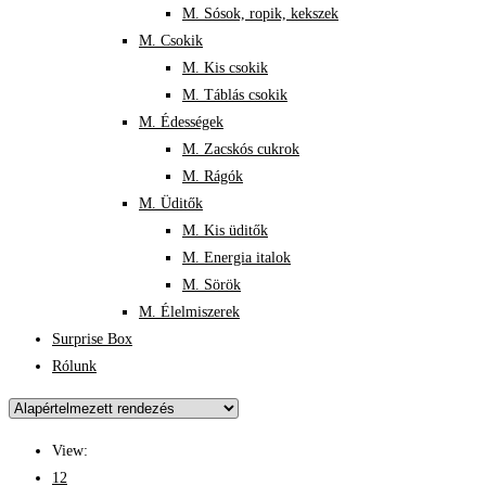
M. Sósok, ropik, kekszek
M. Csokik
M. Kis csokik
M. Táblás csokik
M. Édességek
M. Zacskós cukrok
M. Rágók
M. Üditők
M. Kis üditők
M. Energia italok
M. Sörök
M. Élelmiszerek
Surprise Box
Rólunk
View:
12