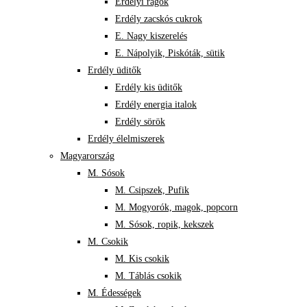
Erdélyi rágók
Erdély zacskós cukrok
E. Nagy kiszerelés
E. Nápolyik, Piskóták, sütik
Erdély üditők
Erdély kis üditők
Erdély energia italok
Erdély sörök
Erdély élelmiszerek
Magyarország
M. Sósok
M. Csipszek, Pufik
M. Mogyorók, magok, popcorn
M. Sósok, ropik, kekszek
M. Csokik
M. Kis csokik
M. Táblás csokik
M. Édességek