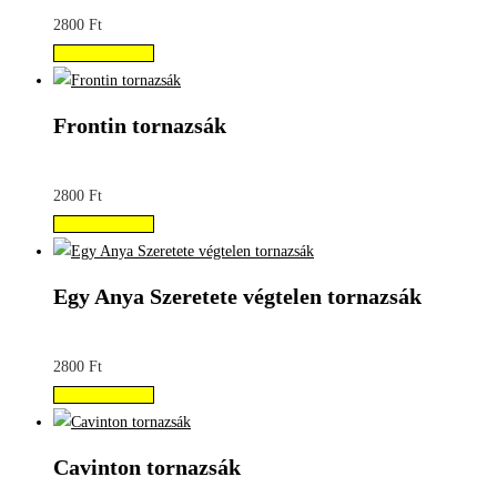
2800
Ft
Kosárba teszem
Frontin tornazsák
2800
Ft
Kosárba teszem
Egy Anya Szeretete végtelen tornazsák
2800
Ft
Kosárba teszem
Cavinton tornazsák