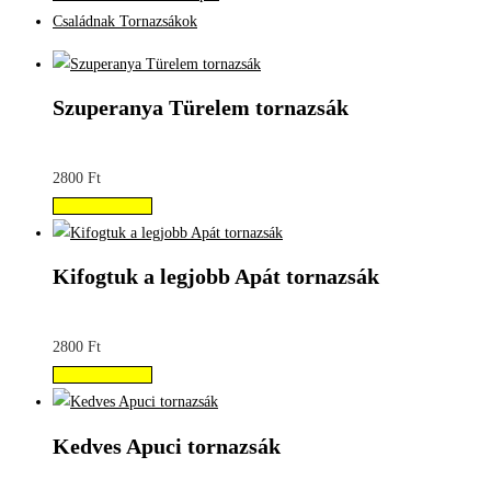
Családnak Tornazsákok
Szuperanya Türelem tornazsák
2800
Ft
Kosárba teszem
Kifogtuk a legjobb Apát tornazsák
2800
Ft
Kosárba teszem
Kedves Apuci tornazsák