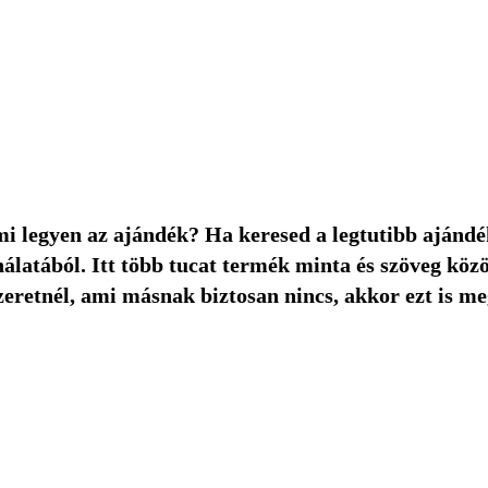
mi legyen az ajándék? Ha keresed a legtutibb ajándé
atából. Itt több tucat termék minta és szöveg közö
eretnél, ami másnak biztosan nincs, akkor ezt is meg