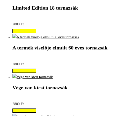
Limited Edition 18 tornazsák
2800
Ft
Kosárba teszem
A termék viselője elmúlt 60 éves tornazsák
2800
Ft
Kosárba teszem
Vége van kicsi tornazsák
2800
Ft
Kosárba teszem