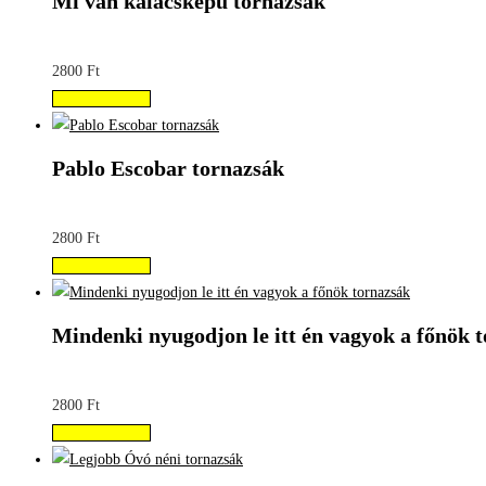
Mi van kalácsképű tornazsák
2800
Ft
Kosárba teszem
Pablo Escobar tornazsák
2800
Ft
Kosárba teszem
Mindenki nyugodjon le itt én vagyok a főnök 
2800
Ft
Kosárba teszem