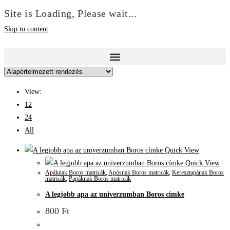
Site is Loading, Please wait...
Skip to content
View:
12
24
All
Quick View
Quick View
Apáknak Boros matricák
,
Apósnak Boros matricák
,
Keresztapának Boros
matricák
,
Papáknak Boros matricák
A legjobb apa az univerzumban Boros címke
800
Ft