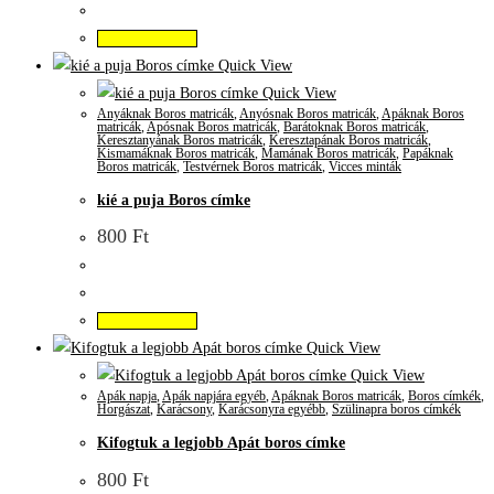
Kosárba teszem
Quick View
Quick View
Anyáknak Boros matricák
,
Anyósnak Boros matricák
,
Apáknak Boros
matricák
,
Apósnak Boros matricák
,
Barátoknak Boros matricák
,
Keresztanyának Boros matricák
,
Keresztapának Boros matricák
,
Kismamáknak Boros matricák
,
Mamának Boros matricák
,
Papáknak
Boros matricák
,
Testvérnek Boros matricák
,
Vicces minták
kié a puja Boros címke
800
Ft
Kosárba teszem
Quick View
Quick View
Apák napja
,
Apák napjára egyéb
,
Apáknak Boros matricák
,
Boros címkék
,
Horgászat
,
Karácsony
,
Karácsonyra egyébb
,
Szülinapra boros címkék
Kifogtuk a legjobb Apát boros címke
800
Ft