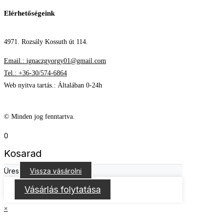
Elérhetőségeink
4971. Rozsály Kossuth út 114.
Email.: ignaczgyorgy01@gmail.com
Tel.: +36-30/574-6864
Web nyitva tartás.: Általában 0-24h
© Minden jog fenntartva.
0
Kosarad
Üres
Vissza vásárolni
Vásárlás folytatása
×