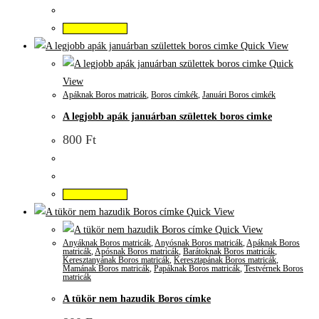
Kosárba teszem
Quick View
Quick
View
Apáknak Boros matricák
,
Boros címkék
,
Januári Boros cimkék
A legjobb apák januárban születtek boros cimke
800
Ft
Kosárba teszem
Quick View
Quick View
Anyáknak Boros matricák
,
Anyósnak Boros matricák
,
Apáknak Boros
matricák
,
Apósnak Boros matricák
,
Barátoknak Boros matricák
,
Keresztanyának Boros matricák
,
Keresztapának Boros matricák
,
Mamának Boros matricák
,
Papáknak Boros matricák
,
Testvérnek Boros
matricák
A tükör nem hazudik Boros címke