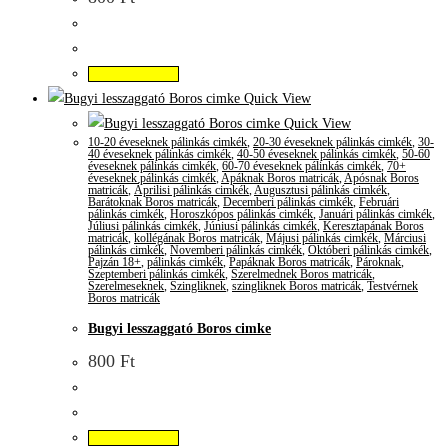
Kosárba teszem
Quick View
Quick View
10-20 éveseknek pálinkás cimkék
,
20-30 éveseknek pálinkás cimkék
,
30-
40 éveseknek pálinkás cimkék
,
40-50 éveseknek pálinkás cimkék
,
50-60
éveseknek pálinkás cimkék
,
60-70 éveseknek pálinkás cimkék
,
70+
éveseknek pálinkás cimkék
,
Apáknak Boros matricák
,
Apósnak Boros
matricák
,
Áprilisi pálinkás cimkék
,
Augusztusi pálinkás cimkék
,
Barátoknak Boros matricák
,
Decemberi pálinkás cimkék
,
Februári
pálinkás cimkék
,
Horoszkópos pálinkás cimkék
,
Januári pálinkás cimkék
,
Júliusi pálinkás cimkék
,
Júniusi pálinkás cimkék
,
Keresztapának Boros
matricák
,
kollégának Boros matricák
,
Májusi pálinkás cimkék
,
Márciusi
pálinkás cimkék
,
Novemberi pálinkás cimkék
,
Októberi pálinkás cimkék
,
Pajzán 18+
,
pálinkás cimkék
,
Papáknak Boros matricák
,
Pároknak
,
Szeptemberi pálinkás cimkék
,
Szerelmednek Boros matricák
,
Szerelmeseknek
,
Szingliknek
,
szingliknek Boros matricák
,
Testvérnek
Boros matricák
Bugyi lesszaggató Boros cimke
800
Ft
Kosárba teszem