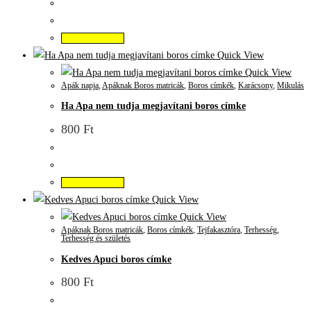
Kosárba teszem
Quick View
Quick View
Apák napja
,
Apáknak Boros matricák
,
Boros címkék
,
Karácsony
,
Mikulás
Ha Apa nem tudja megjavítani boros címke
800
Ft
Kosárba teszem
Quick View
Quick View
Apáknak Boros matricák
,
Boros címkék
,
Tejfakasztóra
,
Terhesség
,
Terhesség és születés
Kedves Apuci boros címke
800
Ft