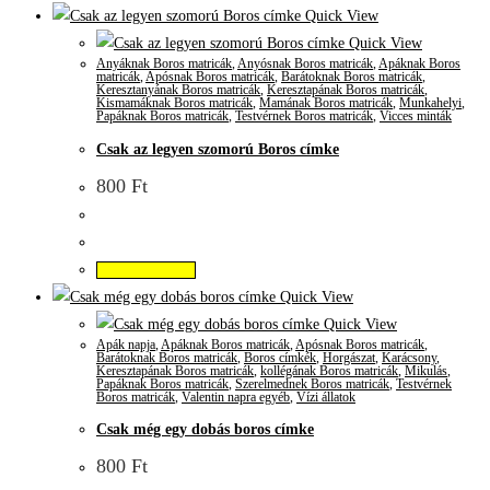
Quick View
Quick View
Anyáknak Boros matricák
,
Anyósnak Boros matricák
,
Apáknak Boros
matricák
,
Apósnak Boros matricák
,
Barátoknak Boros matricák
,
Keresztanyának Boros matricák
,
Keresztapának Boros matricák
,
Kismamáknak Boros matricák
,
Mamának Boros matricák
,
Munkahelyi
,
Papáknak Boros matricák
,
Testvérnek Boros matricák
,
Vicces minták
Csak az legyen szomorú Boros címke
800
Ft
Kosárba teszem
Quick View
Quick View
Apák napja
,
Apáknak Boros matricák
,
Apósnak Boros matricák
,
Barátoknak Boros matricák
,
Boros címkék
,
Horgászat
,
Karácsony
,
Keresztapának Boros matricák
,
kollégának Boros matricák
,
Mikulás
,
Papáknak Boros matricák
,
Szerelmednek Boros matricák
,
Testvérnek
Boros matricák
,
Valentin napra egyéb
,
Vízi állatok
Csak még egy dobás boros címke
800
Ft