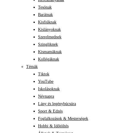
Tesónak
Barátnak
Kisfiúknak
Kislányoknak
Szerelmednek
Szingliknek
Kismamáknak
Kollégáknak
Témák
Tiktok
YouTube
Iskolásoknak
Névnapra
Lány és legénybúcsúra
Sport & Edzés
Foglalkozások & Mesterségek
Hobbi & Időtöltés