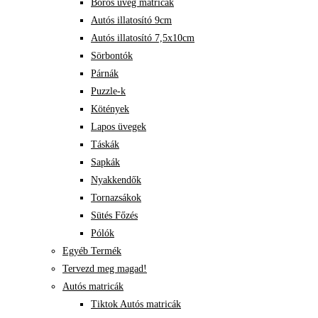
Boros üveg matricák
Autós illatosító 9cm
Autós illatosító 7,5x10cm
Sörbontók
Párnák
Puzzle-k
Kötények
Lapos üvegek
Táskák
Sapkák
Nyakkendők
Tornazsákok
Sütés Főzés
Pólók
Egyéb Termék
Tervezd meg magad!
Autós matricák
Tiktok Autós matricák