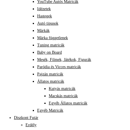
YouTube Autós Matricák
Idézetek
Hastegek
Autó tipusok
Márkák
Márka függetlenek
Tuning matricák
Baby on Board
Mesék, Filmek, Játékok, Figurák
Paródia és Vicces matricák
Pajzán matricák
Állatos matricák
Kutyás matricák
Macskás matricák
Egyéb Állatos matricák
Egyéb Matricák
Diszkont Futár
Erdély