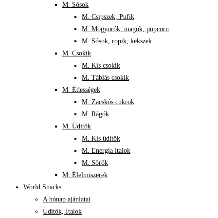
M. Sósok
M. Csipszek, Pufik
M. Mogyorók, magok, popcorn
M. Sósok, ropik, kekszek
M. Csokik
M. Kis csokik
M. Táblás csokik
M. Édességek
M. Zacskós cukrok
M. Rágók
M. Üditők
M. Kis üditők
M. Energia italok
M. Sörök
M. Élelmiszerek
World Snacks
A hónap ajánlatai
Üditők, Italok