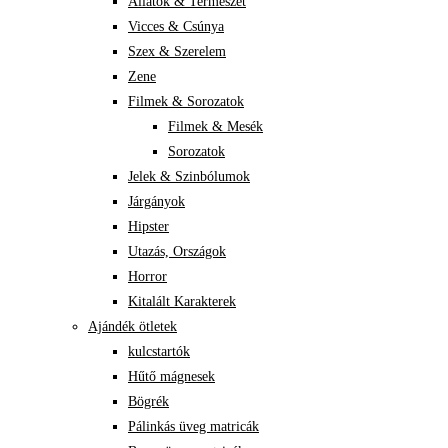
Állatok & Természet
Vicces & Csúnya
Szex & Szerelem
Zene
Filmek & Sorozatok
Filmek & Mesék
Sorozatok
Jelek & Szinbólumok
Járgányok
Hipster
Utazás, Országok
Horror
Kitalált Karakterek
Ajándék ötletek
kulcstartók
Hűtő mágnesek
Bögrék
Pálinkás üveg matricák