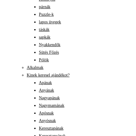
párnák
Puzzle-k
lapos üvegek
táskák
sapkák
Nyakkendők
Sütés Főzés
Pólók
Alkalmak
Kinek keresel ajándékot?
Apának
Anyának
Nagyapának
Nagymamának
Apósnak
Anyósnak
Keresztapának
Keresztanyának