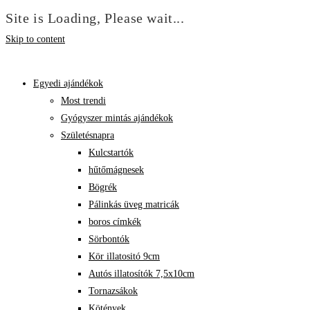
Site is Loading, Please wait...
Skip to content
Egyedi ajándékok
Most trendi
Gyógyszer mintás ajándékok
Születésnapra
Kulcstartók
hűtőmágnesek
Bögrék
Pálinkás üveg matricák
boros címkék
Sörbontók
Kör illatositó 9cm
Autós illatosítók 7,5x10cm
Tornazsákok
Kötények