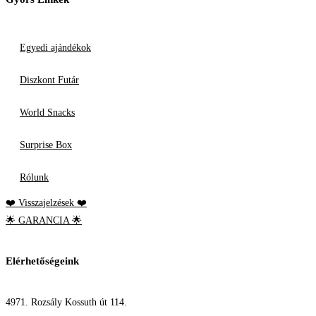
Egyedi ajándékok
Diszkont Futár
World Snacks
Surprise Box
Rólunk
❤️ Visszajelzések ❤️
🌟 GARANCIA 🌟
Elérhetőségeink
4971. Rozsály Kossuth út 114.