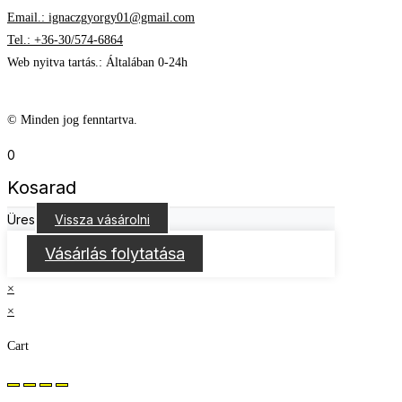
Email.: ignaczgyorgy01@gmail.com
Tel.: +36-30/574-6864
Web nyitva tartás.: Általában 0-24h
© Minden jog fenntartva.
0
Kosarad
Üres
Vissza vásárolni
Vásárlás folytatása
×
×
Cart