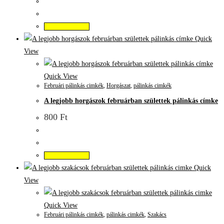
Kosárba teszem
Quick
View
Quick View
Februári pálinkás cimkék
,
Horgászat
,
pálinkás cimkék
A legjobb horgászok februárban születtek pálinkás címke
800
Ft
Kosárba teszem
Quick
View
Quick View
Februári pálinkás cimkék
,
pálinkás cimkék
,
Szakács