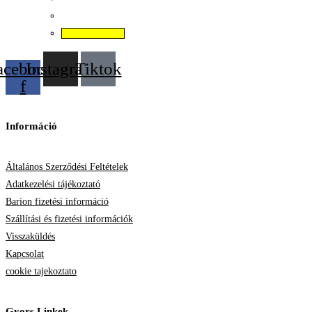
Kosárba teszem
acebook-
Instagram
Tiktok
f
Információ
Általános Szerződési Feltételek
Adatkezelési tájékoztató
Barion fizetési információ
Szállítási és fizetési információk
Visszaküldés
Kapcsolat
cookie tajekoztato
Gyors Linkek