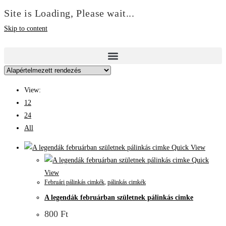
Site is Loading, Please wait...
Skip to content
View:
12
24
All
Quick View
Quick
View
Februári pálinkás cimkék
,
pálinkás cimkék
A legendák februárban születnek pálinkás cimke
800
Ft