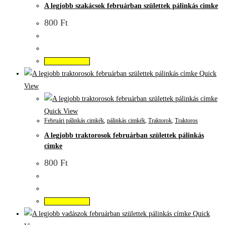
A legjobb szakácsok februárban születtek pálinkás cimke
800
Ft
Kosárba teszem
Quick
View
Quick View
Februári pálinkás cimkék
,
pálinkás cimkék
,
Traktorok
,
Traktoros
A legjobb traktorosok februárban születtek pálinkás
címke
800
Ft
Kosárba teszem
Quick