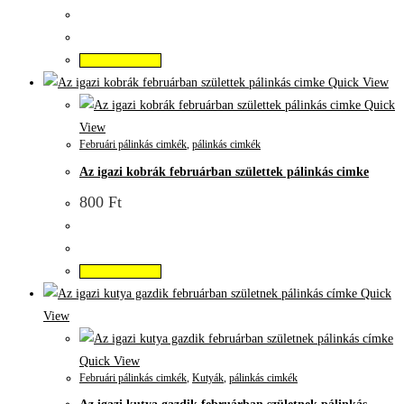
Kosárba teszem
Quick View
Quick
View
Februári pálinkás cimkék
,
pálinkás cimkék
Az igazi kobrák februárban születtek pálinkás cimke
800
Ft
Kosárba teszem
Quick
View
Quick View
Februári pálinkás cimkék
,
Kutyák
,
pálinkás cimkék