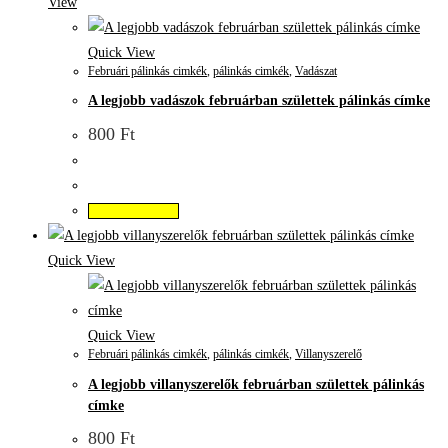
View
Quick View
Februári pálinkás cimkék
,
pálinkás cimkék
,
Vadászat
A legjobb vadászok februárban születtek pálinkás címke
800
Ft
Kosárba teszem
Quick View
Quick View
Februári pálinkás cimkék
,
pálinkás cimkék
,
Villanyszerelő
A legjobb villanyszerelők februárban születtek pálinkás
címke
800
Ft