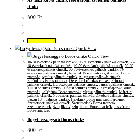
Az igazi kutya gazdik februárban születnek pálinkás
címke
800
Ft
Kosárba teszem
Quick View
Quick View
10-20 éveseknek pálinkás cimkék
,
20-30 éveseknek pálinkás cimkék
,
30-
40 éveseknek pálinkás cimkék
,
40-50 éveseknek pálinkás cimkék
,
50-60
éveseknek pálinkás cimkék
,
60-70 éveseknek pálinkás cimkék
,
70+
éveseknek pálinkás cimkék
,
Apáknak Boros matricák
,
Apósnak Boros
matricák
,
Áprilisi pálinkás cimkék
,
Augusztusi pálinkás cimkék
,
Barátoknak Boros matricák
,
Decemberi pálinkás cimkék
,
Februári
pálinkás cimkék
,
Horoszkópos pálinkás cimkék
,
Januári pálinkás cimkék
,
Júliusi pálinkás cimkék
,
Júniusi pálinkás cimkék
,
Keresztapának Boros
matricák
,
kollégának Boros matricák
,
Májusi pálinkás cimkék
,
Márciusi
pálinkás cimkék
,
Novemberi pálinkás cimkék
,
Októberi pálinkás cimkék
,
Pajzán 18+
,
pálinkás cimkék
,
Papáknak Boros matricák
,
Pároknak
,
Szeptemberi pálinkás cimkék
,
Szerelmednek Boros matricák
,
Szerelmeseknek
,
Szingliknek
,
szingliknek Boros matricák
,
Testvérnek
Boros matricák
Bugyi lesszaggató Boros cimke
800
Ft