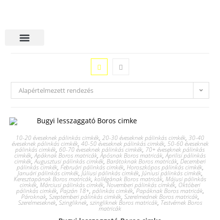
Alapértelmezett rendezés
10-20 éveseknek pálinkás cimkék
,
20-30 éveseknek pálinkás cimkék
,
30-40
éveseknek pálinkás cimkék
,
40-50 éveseknek pálinkás cimkék
,
50-60 éveseknek
pálinkás cimkék
,
60-70 éveseknek pálinkás cimkék
,
70+ éveseknek pálinkás
cimkék
,
Apáknak Boros matricák
,
Apósnak Boros matricák
,
Áprilisi pálinkás
cimkék
,
Augusztusi pálinkás cimkék
,
Barátoknak Boros matricák
,
Decemberi
pálinkás cimkék
,
Februári pálinkás cimkék
,
Horoszkópos pálinkás cimkék
,
Januári pálinkás cimkék
,
Júliusi pálinkás cimkék
,
Júniusi pálinkás cimkék
,
Keresztapának Boros matricák
,
kollégának Boros matricák
,
Májusi pálinkás
cimkék
,
Márciusi pálinkás cimkék
,
Novemberi pálinkás cimkék
,
Októberi
pálinkás cimkék
,
Pajzán 18+
,
pálinkás cimkék
,
Papáknak Boros matricák
,
Pároknak
,
Szeptemberi pálinkás cimkék
,
Szerelmednek Boros matricák
,
Szerelmeseknek
,
Szingliknek
,
szingliknek Boros matricák
,
Testvérnek Boros
matricák