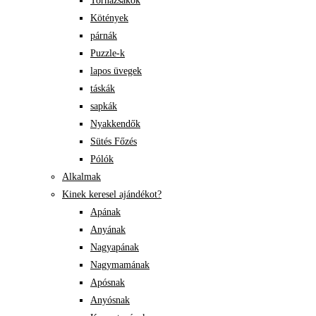
Tornazsákok
Kötények
párnák
Puzzle-k
lapos üvegek
táskák
sapkák
Nyakkendők
Sütés Főzés
Pólók
Alkalmak
Kinek keresel ajándékot?
Apának
Anyának
Nagyapának
Nagymamának
Apósnak
Anyósnak