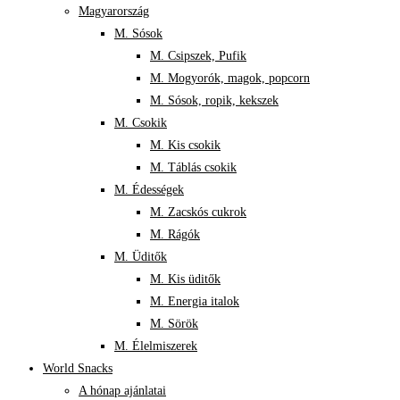
Magyarország
M. Sósok
M. Csipszek, Pufik
M. Mogyorók, magok, popcorn
M. Sósok, ropik, kekszek
M. Csokik
M. Kis csokik
M. Táblás csokik
M. Édességek
M. Zacskós cukrok
M. Rágók
M. Üditők
M. Kis üditők
M. Energia italok
M. Sörök
M. Élelmiszerek
World Snacks
A hónap ajánlatai