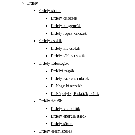
Erdély
Erdély sósok
Erdély csipszek
Erdély mogyorók
Erdély ropik kekszek
Erdély csokik
Erdély kis csokik
Erdély táblás csokik
Erdély Édességek
Erdélyi rágók
Erdély zacskós cukrok
E. Nagy kiszerelés
E. Nápolyik, Piskóták, sütik
Erdély üditők
Erdély kis üditők
Erdély energia italok
Erdély sörök
Erdély élelmiszerek