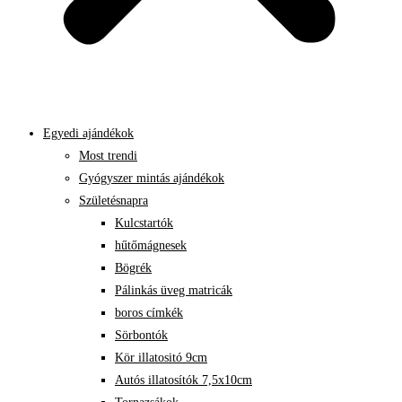
Egyedi ajándékok
Most trendi
Gyógyszer mintás ajándékok
Születésnapra
Kulcstartók
hűtőmágnesek
Bögrék
Pálinkás üveg matricák
boros címkék
Sörbontók
Kör illatositó 9cm
Autós illatosítók 7,5x10cm