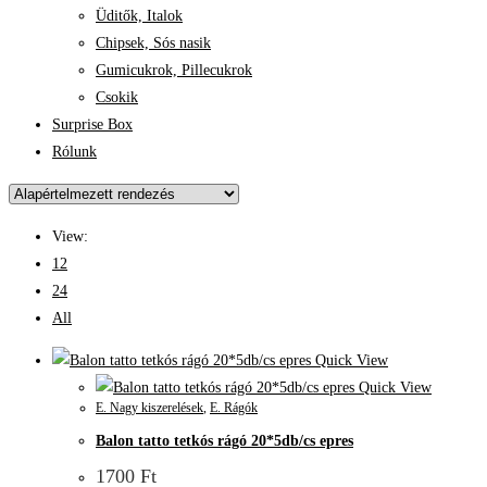
Üditők, Italok
Chipsek, Sós nasik
Gumicukrok, Pillecukrok
Csokik
Surprise Box
Rólunk
View:
12
24
All
Quick View
Quick View
E. Nagy kiszerelések
,
E. Rágók
Balon tatto tetkós rágó 20*5db/cs epres
1700
Ft