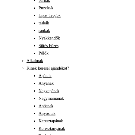
párnák
Puzzle-k
lapos üvegek
táskák
sapkák
Nyakkendők
Sütés Főzés
Pólók
Alkalmak
Kinek keresel ajándékot?
Apának
Anyának
Nagyapának
Nagymamának
Apósnak
Anyósnak
Keresztapának
Keresztanyának