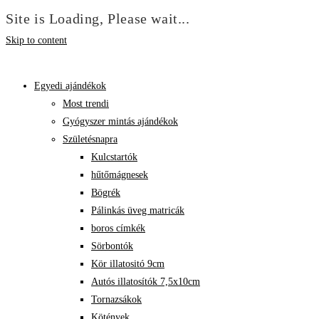
Site is Loading, Please wait...
Skip to content
Egyedi ajándékok
Most trendi
Gyógyszer mintás ajándékok
Születésnapra
Kulcstartók
hűtőmágnesek
Bögrék
Pálinkás üveg matricák
boros címkék
Sörbontók
Kör illatositó 9cm
Autós illatosítók 7,5x10cm
Tornazsákok
Kötények