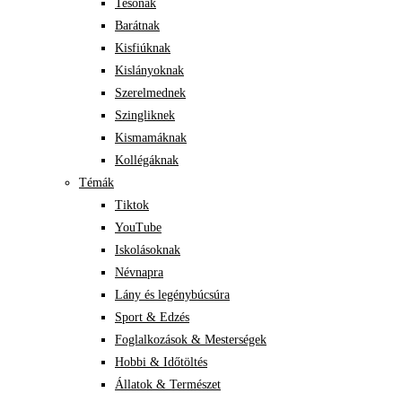
Tesónak
Barátnak
Kisfiúknak
Kislányoknak
Szerelmednek
Szingliknek
Kismamáknak
Kollégáknak
Témák
Tiktok
YouTube
Iskolásoknak
Névnapra
Lány és legénybúcsúra
Sport & Edzés
Foglalkozások & Mesterségek
Hobbi & Időtöltés
Állatok & Természet