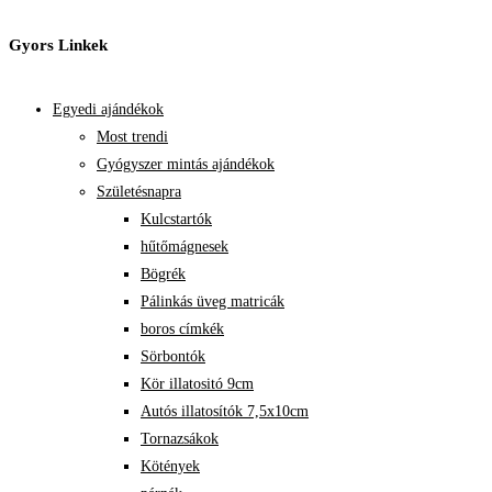
Gyors Linkek
Egyedi ajándékok
Most trendi
Gyógyszer mintás ajándékok
Születésnapra
Kulcstartók
hűtőmágnesek
Bögrék
Pálinkás üveg matricák
boros címkék
Sörbontók
Kör illatositó 9cm
Autós illatosítók 7,5x10cm
Tornazsákok
Kötények