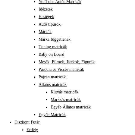
YouTube Autós Matricák
Idézetek
Hastegek
Autó tipusok
Márkák
Márka függetlenek
Tuning matricák
Baby on Board
Mesék, Filmek, Játékok, Figurák
Paródia és Vicces matricák
Pajzán matricák
Állatos matricák
Kutyás matricák
Macskás matricák
Egyéb Állatos matricák
Egyéb Matricák
Diszkont Futár
Erdély