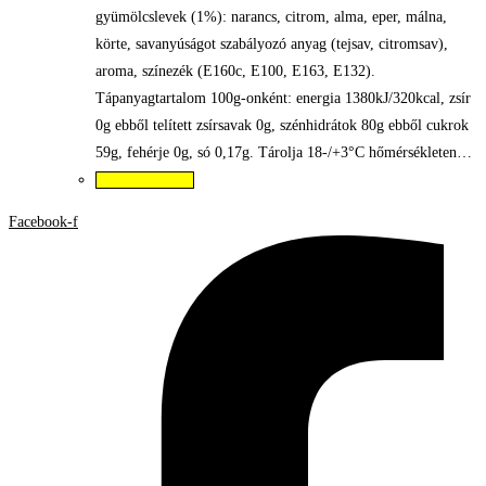
gyümölcslevek (1%): narancs, citrom, alma, eper, málna,
körte, savanyúságot szabályozó anyag (tejsav, citromsav),
aroma, színezék (E160c, E100, E163, E132).
Tápanyagtartalom 100g-onként: energia 1380kJ/320kcal, zsír
0g ebből telített zsírsavak 0g, szénhidrátok 80g ebből cukrok
59g, fehérje 0g, só 0,17g. Tárolja 18-/+3°C hőmérsékleten…
Kosárba teszem
Facebook-f