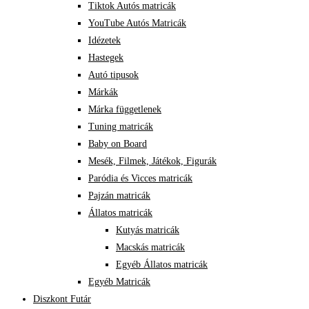
Tiktok Autós matricák
YouTube Autós Matricák
Idézetek
Hastegek
Autó tipusok
Márkák
Márka függetlenek
Tuning matricák
Baby on Board
Mesék, Filmek, Játékok, Figurák
Paródia és Vicces matricák
Pajzán matricák
Állatos matricák
Kutyás matricák
Macskás matricák
Egyéb Állatos matricák
Egyéb Matricák
Diszkont Futár