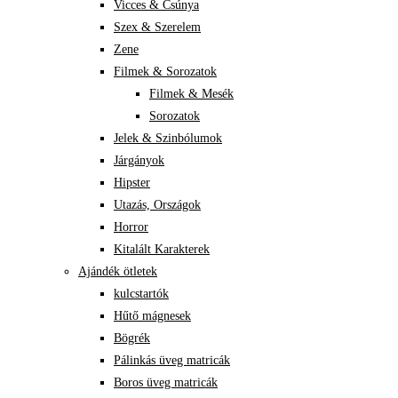
Vicces & Csúnya
Szex & Szerelem
Zene
Filmek & Sorozatok
Filmek & Mesék
Sorozatok
Jelek & Szinbólumok
Járgányok
Hipster
Utazás, Országok
Horror
Kitalált Karakterek
Ajándék ötletek
kulcstartók
Hűtő mágnesek
Bögrék
Pálinkás üveg matricák
Boros üveg matricák