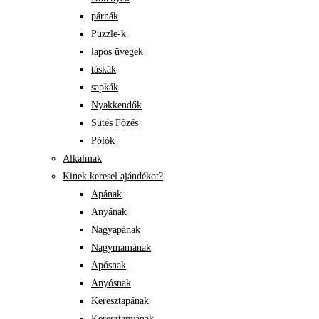
párnák
Puzzle-k
lapos üvegek
táskák
sapkák
Nyakkendők
Sütés Főzés
Pólók
Alkalmak
Kinek keresel ajándékot?
Apának
Anyának
Nagyapának
Nagymamának
Apósnak
Anyósnak
Keresztapának
Keresztanyának