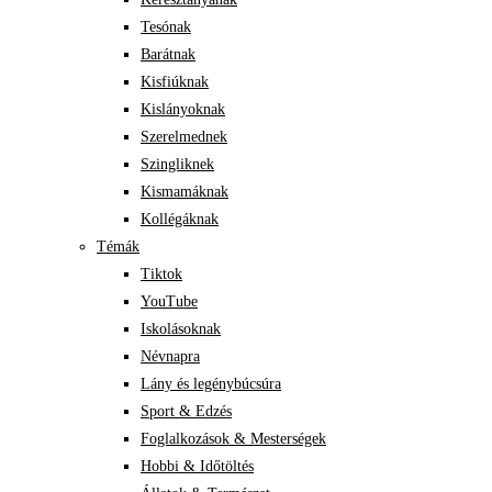
Tesónak
Barátnak
Kisfiúknak
Kislányoknak
Szerelmednek
Szingliknek
Kismamáknak
Kollégáknak
Témák
Tiktok
YouTube
Iskolásoknak
Névnapra
Lány és legénybúcsúra
Sport & Edzés
Foglalkozások & Mesterségek
Hobbi & Időtöltés