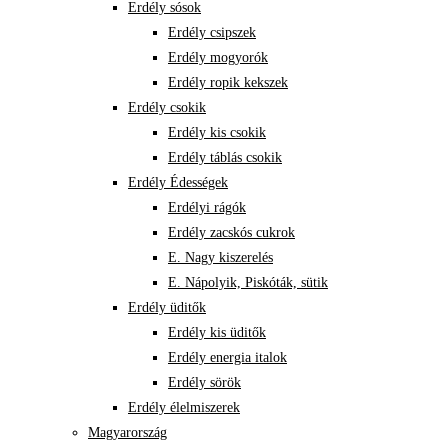
Erdély sósok
Erdély csipszek
Erdély mogyorók
Erdély ropik kekszek
Erdély csokik
Erdély kis csokik
Erdély táblás csokik
Erdély Édességek
Erdélyi rágók
Erdély zacskós cukrok
E. Nagy kiszerelés
E. Nápolyik, Piskóták, sütik
Erdély üditők
Erdély kis üditők
Erdély energia italok
Erdély sörök
Erdély élelmiszerek
Magyarország