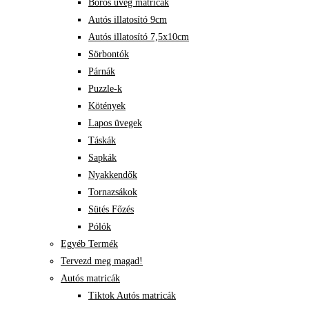
Boros üveg matricák
Autós illatosító 9cm
Autós illatosító 7,5x10cm
Sörbontók
Párnák
Puzzle-k
Kötények
Lapos üvegek
Táskák
Sapkák
Nyakkendők
Tornazsákok
Sütés Főzés
Pólók
Egyéb Termék
Tervezd meg magad!
Autós matricák
Tiktok Autós matricák