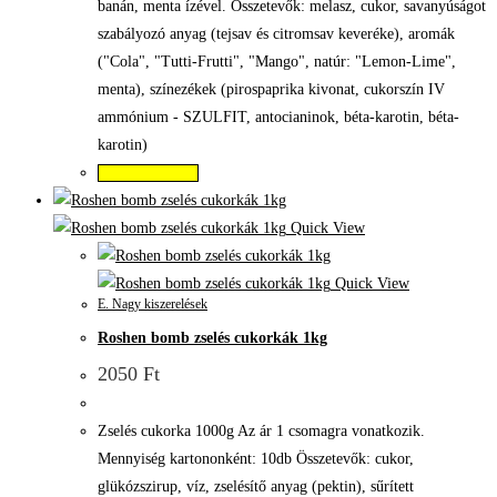
banán, menta ízével. Összetevők: melasz, cukor, savanyúságot
szabályozó anyag (tejsav és citromsav keveréke), aromák
("Cola", "Tutti-Frutti", "Mango", natúr: "Lemon-Lime",
menta), színezékek (pirospaprika kivonat, cukorszín IV
ammónium - SZULFIT, antocianinok, béta-karotin, béta-
karotin)
Kosárba teszem
Quick View
Quick View
E. Nagy kiszerelések
Roshen bomb zselés cukorkák 1kg
2050
Ft
Zselés cukorka 1000g Az ár 1 csomagra vonatkozik.
Mennyiség kartononként: 10db Összetevők: cukor,
glükózszirup, víz, zselésítő anyag (pektin), sűrített