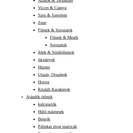
Állatok & Természet
Vicces & Csúnya
Szex & Szerelem
Zene
Filmek & Sorozatok
Filmek & Mesék
Sorozatok
Jelek & Szinbólumok
Járgányok
Hipster
Utazás, Országok
Horror
Kitalált Karakterek
Ajándék ötletek
kulcstartók
Hűtő mágnesek
Bögrék
Pálinkás üveg matricák