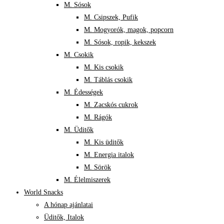
M. Sósok
M. Csipszek, Pufik
M. Mogyorók, magok, popcorn
M. Sósok, ropik, kekszek
M. Csokik
M. Kis csokik
M. Táblás csokik
M. Édességek
M. Zacskós cukrok
M. Rágók
M. Üditők
M. Kis üditők
M. Energia italok
M. Sörök
M. Élelmiszerek
World Snacks
A hónap ajánlatai
Üditők, Italok