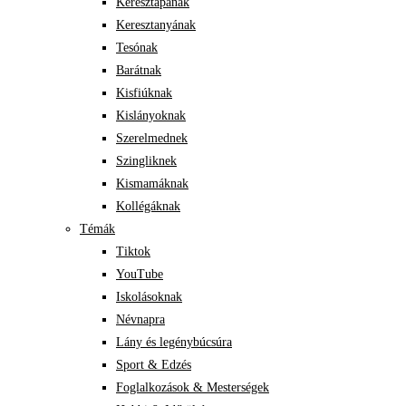
Keresztapának
Keresztanyának
Tesónak
Barátnak
Kisfiúknak
Kislányoknak
Szerelmednek
Szingliknek
Kismamáknak
Kollégáknak
Témák
Tiktok
YouTube
Iskolásoknak
Névnapra
Lány és legénybúcsúra
Sport & Edzés
Foglalkozások & Mesterségek