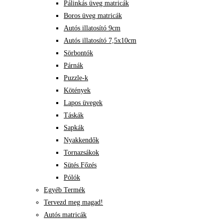
Pálinkás üveg matricák
Boros üveg matricák
Autós illatosító 9cm
Autós illatosító 7,5x10cm
Sörbontók
Párnák
Puzzle-k
Kötények
Lapos üvegek
Táskák
Sapkák
Nyakkendők
Tornazsákok
Sütés Főzés
Pólók
Egyéb Termék
Tervezd meg magad!
Autós matricák