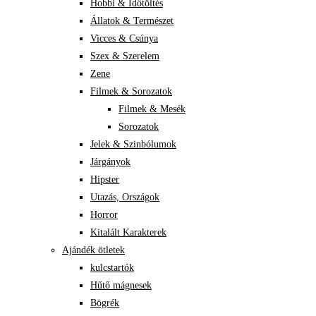
Hobbi & Időtöltés
Állatok & Természet
Vicces & Csúnya
Szex & Szerelem
Zene
Filmek & Sorozatok
Filmek & Mesék
Sorozatok
Jelek & Szinbólumok
Járgányok
Hipster
Utazás, Országok
Horror
Kitalált Karakterek
Ajándék ötletek
kulcstartók
Hűtő mágnesek
Bögrék