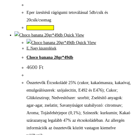
Eper ízesítésű rágógumi tetoválással 5db/csík és
20csík/csomag
Kosárba teszem
Quick View
Quick View
E. Nagy kiszerelések
Choco banana 20gr*49db
4600
Ft
Összetevők Étcsokoládé 25% (cukor, kakaómassza, kakaóvaj,
emulgeálószerek: szójalecitin, E492 és E476); Cukor;
Glükózszirup; Nedvesítőszer: szorbit; Zselésítő anyagok:
agar-agar, zselatin; Savanyúságot szabályozó: citromsav;
Aroma; Tojásfehérjepor (0,1%); Színezék: kurkumin; Kakaó
szárazanyag legalább 47% az étcsokoládéban. Az allergén
információk az összetevők között vastagon kiemelve