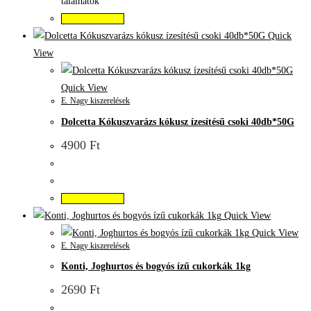
találhatók
Kosárba teszem
Quick
View
Quick View
E. Nagy kiszerelések
Dolcetta Kókuszvarázs kókusz ízesítésű csoki 40db*50G
4900
Ft
Kosárba teszem
Quick View
Quick View
E. Nagy kiszerelések
Konti, Joghurtos és bogyós ízű cukorkák 1kg
2690
Ft