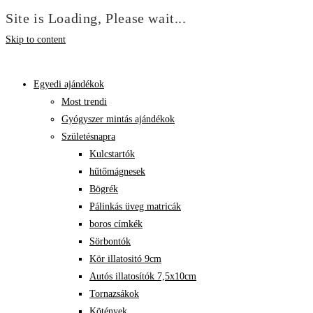
Site is Loading, Please wait...
Skip to content
Egyedi ajándékok
Most trendi
Gyógyszer mintás ajándékok
Születésnapra
Kulcstartók
hűtőmágnesek
Bögrék
Pálinkás üveg matricák
boros címkék
Sörbontók
Kör illatositó 9cm
Autós illatosítók 7,5x10cm
Tornazsákok
Kötények