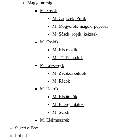
Magyarország
M. Sósok
M. Csipszek, Pufik
M. Mogyorók, magok, popcorn
M. Sósok, ropik, kekszek
M. Csokik
M. Kis csokik
M. Táblás csokik
M. Édességek
M. Zacskós cukrok
M. Rágók
M. Üditők
M. Kis üditők
M. Energia italok
M. Sörök
M. Élelmiszerek
Surprise Box
Rólunk