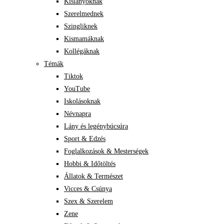
Kislányoknak
Szerelmednek
Szingliknek
Kismamáknak
Kollégáknak
Témák
Tiktok
YouTube
Iskolásoknak
Névnapra
Lány és legénybúcsúra
Sport & Edzés
Foglalkozások & Mesterségek
Hobbi & Időtöltés
Állatok & Természet
Vicces & Csúnya
Szex & Szerelem
Zene