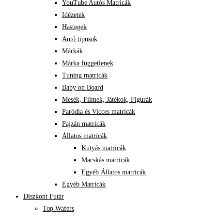
YouTube Autós Matricák
Idézetek
Hastegek
Autó tipusok
Márkák
Márka függetlenek
Tuning matricák
Baby on Board
Mesék, Filmek, Játékok, Figurák
Paródia és Vicces matricák
Pajzán matricák
Állatos matricák
Kutyás matricák
Macskás matricák
Egyéb Állatos matricák
Egyéb Matricák
Diszkont Futár
Top Wafers