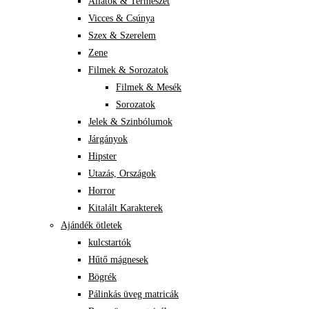
Állatok & Természet
Vicces & Csúnya
Szex & Szerelem
Zene
Filmek & Sorozatok
Filmek & Mesék
Sorozatok
Jelek & Szinbólumok
Járgányok
Hipster
Utazás, Országok
Horror
Kitalált Karakterek
Ajándék ötletek
kulcstartók
Hűtő mágnesek
Bögrék
Pálinkás üveg matricák