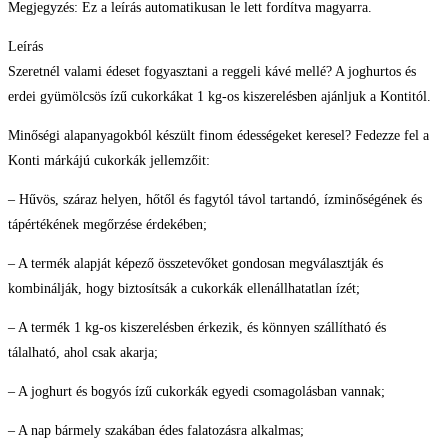
Megjegyzés: Ez a leírás automatikusan le lett fordítva magyarra.
Leírás
Szeretnél valami édeset fogyasztani a reggeli kávé mellé? A joghurtos és
erdei gyümölcsös ízű cukorkákat 1 kg-os kiszerelésben ajánljuk a Kontitól.
Minőségi alapanyagokból készült finom édességeket keresel? Fedezze fel a
Konti márkájú cukorkák jellemzőit:
– Hűvös, száraz helyen, hőtől és fagytól távol tartandó, ízminőségének és
tápértékének megőrzése érdekében;
– A termék alapját képező összetevőket gondosan megválasztják és
kombinálják, hogy biztosítsák a cukorkák ellenállhatatlan ízét;
– A termék 1 kg-os kiszerelésben érkezik, és könnyen szállítható és
tálalható, ahol csak akarja;
– A joghurt és bogyós ízű cukorkák egyedi csomagolásban vannak;
– A nap bármely szakában édes falatozásra alkalmas;