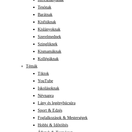
Tesónak
Barátnak
Kisfiúknak
Kislányoknak
Szerelmednek
Szingliknek
Kismamáknak
Kollégáknak
Témák
Tiktok
YouTube
Iskolásoknak
Névnapra
Lány és legénybúcsúra
Sport & Edzés
Foglalkozások & Mesterségek
Hobbi & Időtöltés