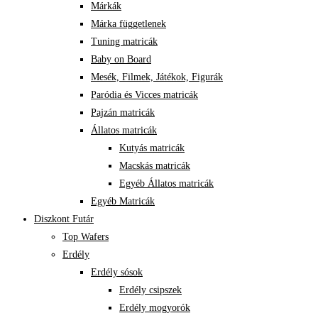
Márkák
Márka függetlenek
Tuning matricák
Baby on Board
Mesék, Filmek, Játékok, Figurák
Paródia és Vicces matricák
Pajzán matricák
Állatos matricák
Kutyás matricák
Macskás matricák
Egyéb Állatos matricák
Egyéb Matricák
Diszkont Futár
Top Wafers
Erdély
Erdély sósok
Erdély csipszek
Erdély mogyorók