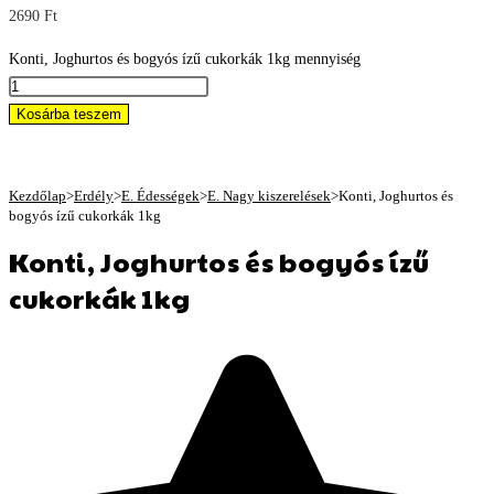
2690
Ft
Konti, Joghurtos és bogyós ízű cukorkák 1kg mennyiség
Kosárba teszem
Kezdőlap
>
Erdély
>
E. Édességek
>
E. Nagy kiszerelések
>
Konti, Joghurtos és
bogyós ízű cukorkák 1kg
Konti, Joghurtos és bogyós ízű
cukorkák 1kg