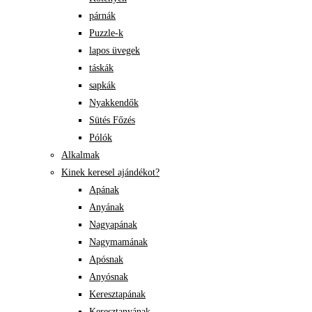
párnák
Puzzle-k
lapos üvegek
táskák
sapkák
Nyakkendők
Sütés Főzés
Pólók
Alkalmak
Kinek keresel ajándékot?
Apának
Anyának
Nagyapának
Nagymamának
Apósnak
Anyósnak
Keresztapának
Keresztanyának