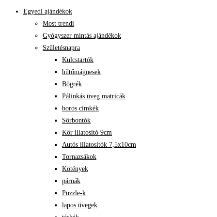
Egyedi ajándékok
Most trendi
Gyógyszer mintás ajándékok
Születésnapra
Kulcstartók
hűtőmágnesek
Bögrék
Pálinkás üveg matricák
boros címkék
Sörbontók
Kör illatositó 9cm
Autós illatosítók 7,5x10cm
Tornazsákok
Kötények
párnák
Puzzle-k
lapos üvegek