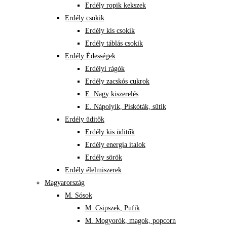
Erdély ropik kekszek
Erdély csokik
Erdély kis csokik
Erdély táblás csokik
Erdély Édességek
Erdélyi rágók
Erdély zacskós cukrok
E. Nagy kiszerelés
E. Nápolyik, Piskóták, sütik
Erdély üditők
Erdély kis üditők
Erdély energia italok
Erdély sörök
Erdély élelmiszerek
Magyarország
M. Sósok
M. Csipszek, Pufik
M. Mogyorók, magok, popcorn