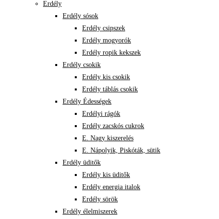
Erdély
Erdély sósok
Erdély csipszek
Erdély mogyorók
Erdély ropik kekszek
Erdély csokik
Erdély kis csokik
Erdély táblás csokik
Erdély Édességek
Erdélyi rágók
Erdély zacskós cukrok
E. Nagy kiszerelés
E. Nápolyik, Piskóták, sütik
Erdély üditők
Erdély kis üditők
Erdély energia italok
Erdély sörök
Erdély élelmiszerek