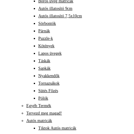
Boros üveg matricák
Autós illatosító 9cm
Autós illatosító 7,5x10cm
Sörbontók
Párnák
Puzzle-k
Kötények
Lapos üvegek
Táskák
Sapkák
Nyakkendők
Tornazsákok
Sütés Főzés
Pólók
Egyéb Termék
Tervezd meg magad!
Autós matricák
Tiktok Autós matricák