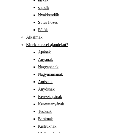
táskák
sapkák
Nyakkendők
Sütés Főzés
Pólók
Alkalmak
Kinek keresel ajándékot?
Apának
Anyának
Nagyapának
Nagymamának
Apósnak
Anyósnak
Keresztapának
Keresztanyának
Tesónak
Barátnak
Kisfiúknak