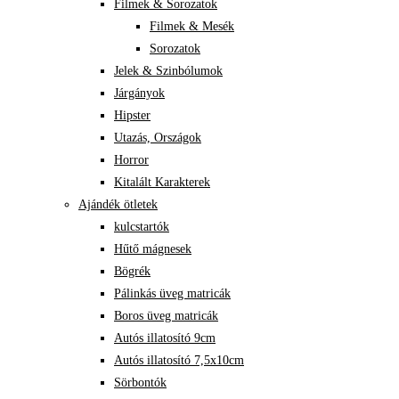
Filmek & Sorozatok
Filmek & Mesék
Sorozatok
Jelek & Szinbólumok
Járgányok
Hipster
Utazás, Országok
Horror
Kitalált Karakterek
Ajándék ötletek
kulcstartók
Hűtő mágnesek
Bögrék
Pálinkás üveg matricák
Boros üveg matricák
Autós illatosító 9cm
Autós illatosító 7,5x10cm
Sörbontók