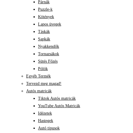
Párnák
Puzzle-k
Kötények
Lapos üvegek
Táskák
Sapkák
Nyakkendők
Tornazsákok
Sütés Főzés
Pólók
Egyéb Termék
Tervezd meg magad!
Autós matricák
Tiktok Autós matricák
YouTube Autós Matricák
Idézetek
Hastegek
Autó tipusok