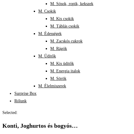
M. Sósok, ropik, kekszek
M. Csokik
M. Kis csokik
M. Táblás csokik
M. Édességek
M. Zacskós cukrok
M. Rágók
M. Üditők
M. Kis üditők
M. Energia italok
M. Sörök
M. Élelmiszerek
Surprise Box
Rólunk
Selected:
Konti, Joghurtos és bogyós…