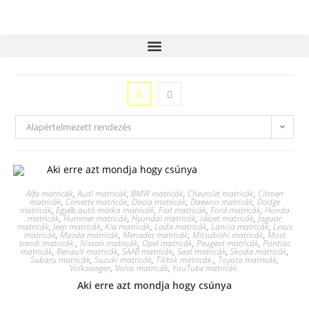
Alapértelmezett rendezés
Alfa matricák
,
Audi matricák
,
BMW matricák
,
Chevrolet matricák
,
Citroen
matricák
,
Corvette matricák
,
Dacia matricák
,
Daewoo matricák
,
Dodge
matricák
,
Egyéb autó márka matricák
,
Fiat matricák
,
Ford matricák
,
Honda
matricák
,
Hummer matricák
,
Hyundai matricák
,
Idézet matricák
,
Jaguar
matricák
,
Jeep matricák
,
Kia matricák
,
Lada matricák
,
Lancia matricák
,
Lexus
matricák
,
Mazda matricák
,
Mercedes matricák
,
Mitsubishi matricák
,
Most
trendi matricák.
,
Nissan matricák
,
Opel matricák
,
Peugeot matricák
,
Pontiac
matricák
,
Renault matricák
,
SAAB matricák
,
Seat matricák
,
Skoda matricák
,
Subaru matricák
,
Suzuki matricák
,
Tiktok matricák.
,
Toyota matricák
,
Volkswagen
,
Volvo matricák
,
YouTube matricák.
Aki erre azt mondja hogy csúnya