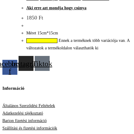
Aki erre azt mondja hogy csúnya
1850
Ft
Méret 15cm*15cm
Ennek a terméknek több variációja van. A
Opciók választása
változatok a termékoldalon választhatók ki
acebook-
Instagram
Tiktok
f
Információ
Általános Szerződési Feltételek
Adatkezelési tájékoztató
Barion fizetési információ
Szállítási és fizetési információk