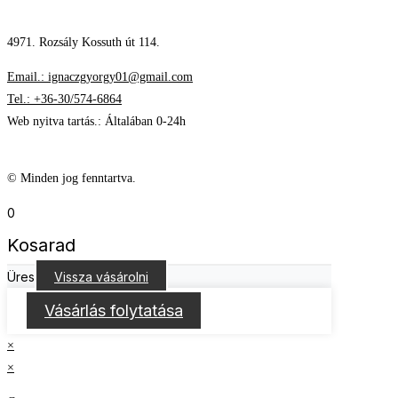
4971. Rozsály Kossuth út 114.
Email.: ignaczgyorgy01@gmail.com
Tel.: +36-30/574-6864
Web nyitva tartás.: Általában 0-24h
© Minden jog fenntartva.
0
Kosarad
Üres
Vissza vásárolni
Vásárlás folytatása
×
×