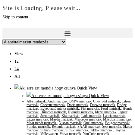
Site is Loading, Please wait...
Skip to content
View:
12
24
All
Quick View
Quick View
Alfa matricák
,
Audi matricák
,
BMW matricák
,
Chevrolet matricák
,
Citroen
matricák
,
Corvette matricák
,
Dacia matricák
,
Daewoo matricák
,
Dodge
matricák
,
Egyéb autó márka matricák
,
Fiat matricák
,
Ford matricák
,
Honda
matricák
,
Hummer matricák
,
Hyundai matricák
,
Idézet matricák
,
Jaguar
matricák
,
Jeep matricák
,
Kia matricák
,
Lada matricák
,
Lancia matricák
,
Lexus matricák
,
Mazda matricák
,
Mercedes matricák
,
Mitsubishi matricák
,
Most trendi matricák.
,
Nissan matricák
,
Opel matricák
,
Peugeot matricák
,
Pontiac matricák
,
Renault matricák
,
SAAB matricák
,
Seat matricák
,
Skoda
matricák
,
Subaru matricák
,
Suzuki matricák
,
Tiktok matricák.
,
Toyota
matricák
,
Volkswagen
,
Volvo matricák
,
YouTube matricák.