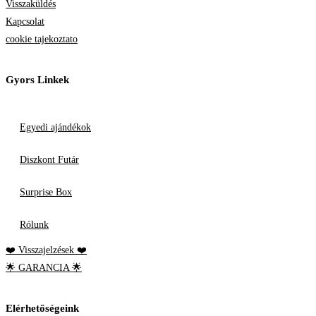
Visszaküldés
Kapcsolat
cookie tajekoztato
Gyors Linkek
Egyedi ajándékok
Diszkont Futár
Surprise Box
Rólunk
❤️ Visszajelzések ❤️
🌟 GARANCIA 🌟
Elérhetőségeink