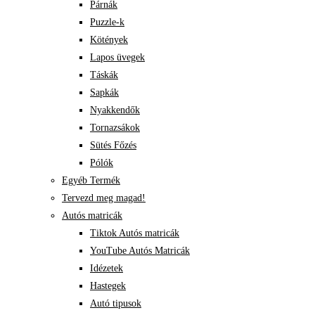
Párnák
Puzzle-k
Kötények
Lapos üvegek
Táskák
Sapkák
Nyakkendők
Tornazsákok
Sütés Főzés
Pólók
Egyéb Termék
Tervezd meg magad!
Autós matricák
Tiktok Autós matricák
YouTube Autós Matricák
Idézetek
Hastegek
Autó tipusok