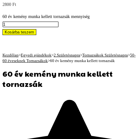
2800
Ft
60 év kemény munka kellett tornazsák mennyiség
Kosárba teszem
Kezdőlap
>
Egyedi ajándékok
>
2.Születésnapra
>
Tornazsákok Születésnapra
>
50-
60 éveseknek Tornazsákok
>
60 év kemény munka kellett tornazsák
60 év kemény munka kellett
tornazsák