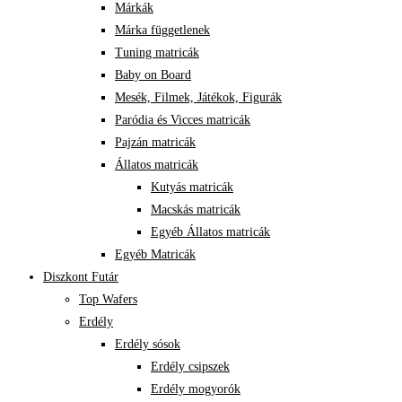
Márkák
Márka függetlenek
Tuning matricák
Baby on Board
Mesék, Filmek, Játékok, Figurák
Paródia és Vicces matricák
Pajzán matricák
Állatos matricák
Kutyás matricák
Macskás matricák
Egyéb Állatos matricák
Egyéb Matricák
Diszkont Futár
Top Wafers
Erdély
Erdély sósok
Erdély csipszek
Erdély mogyorók