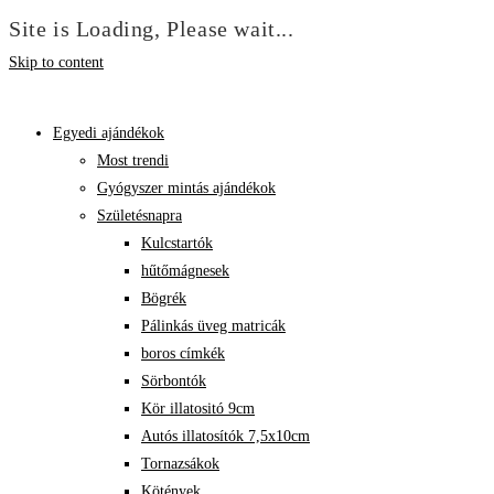
Site is Loading, Please wait...
Skip to content
Egyedi ajándékok
Most trendi
Gyógyszer mintás ajándékok
Születésnapra
Kulcstartók
hűtőmágnesek
Bögrék
Pálinkás üveg matricák
boros címkék
Sörbontók
Kör illatositó 9cm
Autós illatosítók 7,5x10cm
Tornazsákok
Kötények