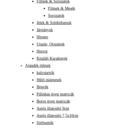
Filmek & Sorozatok
Filmek & Mesék
Sorozatok
Jelek & Szinbólumok
Járgányok
Hipster
Utazás, Országok
Horror
Kitalált Karakterek
Ajándék ötletek
kulcstartók
Hűtő mágnesek
Bögrék
Pálinkás üveg matricák
Boros üveg matricák
Autós illatosító 9cm
Autós illatosító 7,5x10cm
Sörbontók