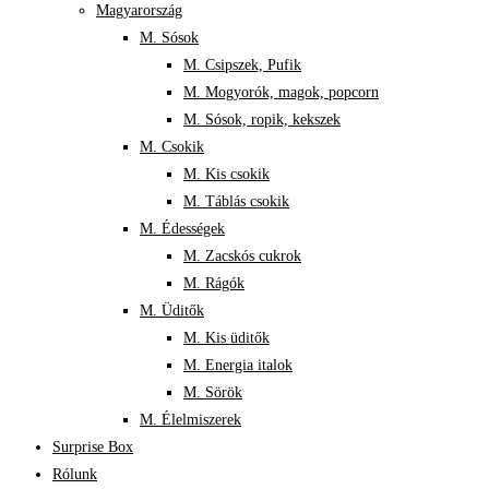
Magyarország
M. Sósok
M. Csipszek, Pufik
M. Mogyorók, magok, popcorn
M. Sósok, ropik, kekszek
M. Csokik
M. Kis csokik
M. Táblás csokik
M. Édességek
M. Zacskós cukrok
M. Rágók
M. Üditők
M. Kis üditők
M. Energia italok
M. Sörök
M. Élelmiszerek
Surprise Box
Rólunk