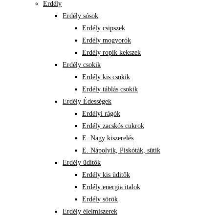
Erdély
Erdély sósok
Erdély csipszek
Erdély mogyorók
Erdély ropik kekszek
Erdély csokik
Erdély kis csokik
Erdély táblás csokik
Erdély Édességek
Erdélyi rágók
Erdély zacskós cukrok
E. Nagy kiszerelés
E. Nápolyik, Piskóták, sütik
Erdély üditők
Erdély kis üditők
Erdély energia italok
Erdély sörök
Erdély élelmiszerek