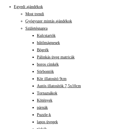
Egyedi ajándékok
Most trendi
Gyógyszer mintás ajándékok
Születésnapra
Kulcstartók
hűtőmágnesek
Bögrék
Pálinkás üveg matricák
boros címkék
Sörbontók
Kör illatositó 9cm
Autós illatosítók 7,5x10cm
Tornazsákok
Kötények
párnák
Puzzle-k
lapos üvegek