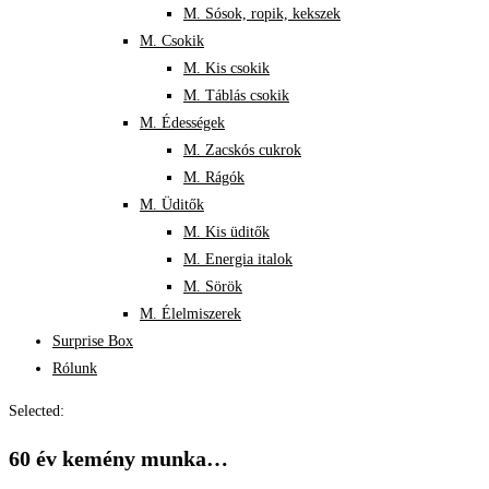
M. Sósok, ropik, kekszek
M. Csokik
M. Kis csokik
M. Táblás csokik
M. Édességek
M. Zacskós cukrok
M. Rágók
M. Üditők
M. Kis üditők
M. Energia italok
M. Sörök
M. Élelmiszerek
Surprise Box
Rólunk
Selected:
60 év kemény munka…