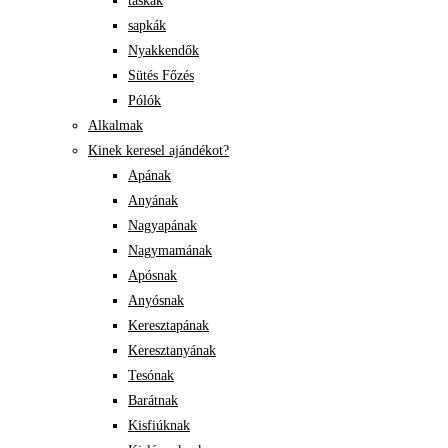
táskák
sapkák
Nyakkendők
Sütés Főzés
Pólók
Alkalmak
Kinek keresel ajándékot?
Apának
Anyának
Nagyapának
Nagymamának
Apósnak
Anyósnak
Keresztapának
Keresztanyának
Tesónak
Barátnak
Kisfiúknak