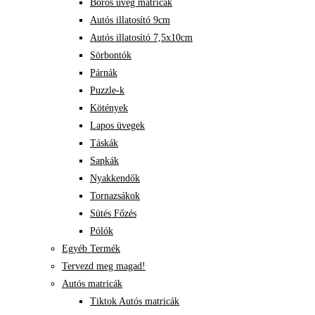
Boros üveg matricák
Autós illatosító 9cm
Autós illatosító 7,5x10cm
Sörbontók
Párnák
Puzzle-k
Kötények
Lapos üvegek
Táskák
Sapkák
Nyakkendők
Tornazsákok
Sütés Főzés
Pólók
Egyéb Termék
Tervezd meg magad!
Autós matricák
Tiktok Autós matricák