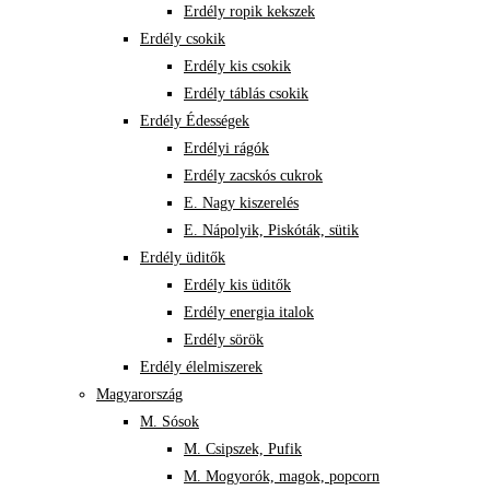
Erdély ropik kekszek
Erdély csokik
Erdély kis csokik
Erdély táblás csokik
Erdély Édességek
Erdélyi rágók
Erdély zacskós cukrok
E. Nagy kiszerelés
E. Nápolyik, Piskóták, sütik
Erdély üditők
Erdély kis üditők
Erdély energia italok
Erdély sörök
Erdély élelmiszerek
Magyarország
M. Sósok
M. Csipszek, Pufik
M. Mogyorók, magok, popcorn