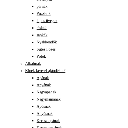
párnák
Puzzle-k
lapos üvegek
táskák
sapkák
Nyakkendők
Sütés Főzés
Pólók
Alkalmak
Kinek keresel ajándékot?
Apának
Anyának
Nagyapának
Nagymamának
Apósnak
Anyósnak
Keresztapának
Keresztanyának