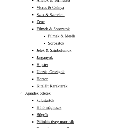
Állatok & Természet
Vicces & Csúnya
Szex & Szerelem
Zene
Filmek & Sorozatok
Filmek & Mesék
Sorozatok
Jelek & Szinbólumok
Járgányok
Hipster
Utazás, Országok
Horror
Kitalált Karakterek
Ajándék ötletek
kulcstartók
Hűtő mágnesek
Bögrék
Pálinkás üveg matricák