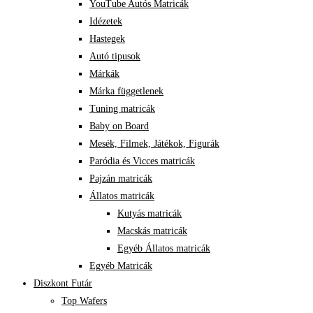
YouTube Autós Matricák
Idézetek
Hastegek
Autó tipusok
Márkák
Márka függetlenek
Tuning matricák
Baby on Board
Mesék, Filmek, Játékok, Figurák
Paródia és Vicces matricák
Pajzán matricák
Állatos matricák
Kutyás matricák
Macskás matricák
Egyéb Állatos matricák
Egyéb Matricák
Diszkont Futár
Top Wafers