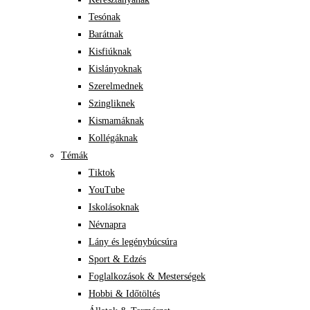
Tesónak
Barátnak
Kisfiúknak
Kislányoknak
Szerelmednek
Szingliknek
Kismamáknak
Kollégáknak
Témák
Tiktok
YouTube
Iskolásoknak
Névnapra
Lány és legénybúcsúra
Sport & Edzés
Foglalkozások & Mesterségek
Hobbi & Időtöltés