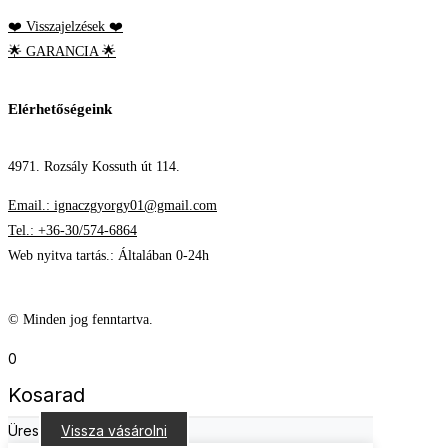
❤️ Visszajelzések ❤️
🌟 GARANCIA 🌟
Elérhetőségeink
4971. Rozsály Kossuth út 114.
Email.: ignaczgyorgy01@gmail.com
Tel.: +36-30/574-6864
Web nyitva tartás.: Általában 0-24h
© Minden jog fenntartva.
0
Kosarad
Üres
Vissza vásárolni