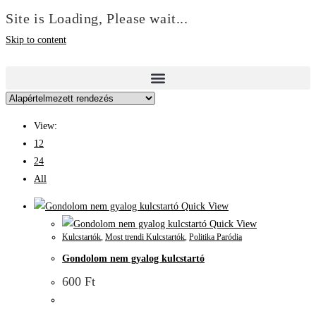
Site is Loading, Please wait...
Skip to content
View:
12
24
All
Quick View
Quick View
Kulcstartók
,
Most trendi Kulcstartók
,
Politika Paródia
Gondolom nem gyalog kulcstartó
600
Ft