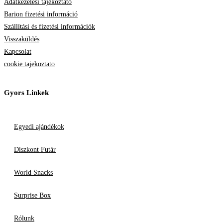
Adatkezelési tájékoztató
Barion fizetési információ
Szállítási és fizetési információk
Visszaküldés
Kapcsolat
cookie tajekoztato
Gyors Linkek
Egyedi ajándékok
Diszkont Futár
World Snacks
Surprise Box
Rólunk