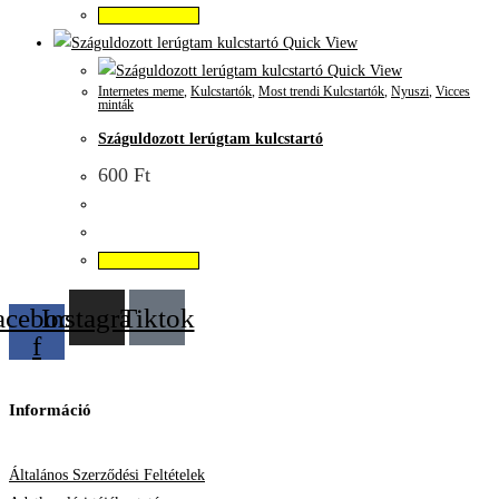
Kosárba teszem
Quick View
Quick View
Internetes meme
,
Kulcstartók
,
Most trendi Kulcstartók
,
Nyuszi
,
Vicces
minták
Száguldozott lerúgtam kulcstartó
600
Ft
Kosárba teszem
acebook-
Instagram
Tiktok
f
Információ
Általános Szerződési Feltételek