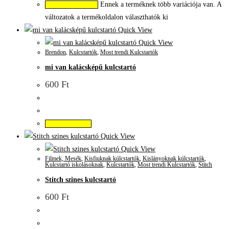
Ennek a terméknek több variációja van. A
Opciók választása
változatok a termékoldalon választhatók ki
Quick View
Quick View
Brendon
,
Kulcstartók
,
Most trendi Kulcstartók
mi van kalácsképű kulcstartó
600
Ft
Kosárba teszem
Quick View
Quick View
Filmek, Mesék
,
Kisfiuknak kúlcstartók
,
Kislányoknak kúlcstartók
,
Kulcstartó iskolásoknak
,
Kulcstartók
,
Most trendi Kulcstartók
,
Stitch
Stitch szines kulcstartó
600
Ft