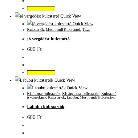
Kosárba teszem
Quick View
Quick View
Kulcstartók
,
Most trendi Kulcstartók
,
Tisza
jó vergődést kulcstartó
600
Ft
Kosárba teszem
Quick View
Quick View
Kisfiuknak kúlcstartók
,
Kislányoknak kúlcstartók
,
Kulcstartó
iskolásoknak
,
Kulcstartók
,
Labubu
,
Most trendi Kulcstartók
Labubu kulcstartók
600
Ft