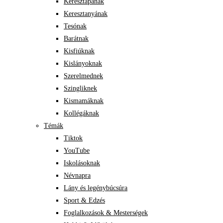
Keresztapának
Keresztanyának
Tesónak
Barátnak
Kisfiúknak
Kislányoknak
Szerelmednek
Szingliknek
Kismamáknak
Kollégáknak
Témák
Tiktok
YouTube
Iskolásoknak
Névnapra
Lány és legénybúcsúra
Sport & Edzés
Foglalkozások & Mesterségek