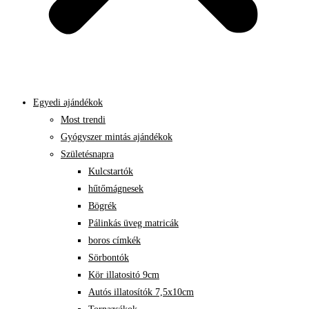
Egyedi ajándékok
Most trendi
Gyógyszer mintás ajándékok
Születésnapra
Kulcstartók
hűtőmágnesek
Bögrék
Pálinkás üveg matricák
boros címkék
Sörbontók
Kör illatositó 9cm
Autós illatosítók 7,5x10cm