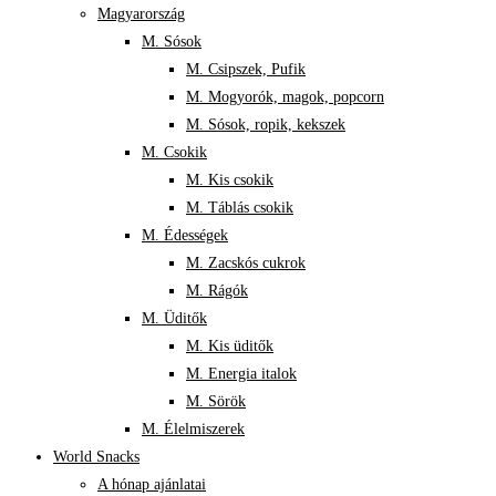
Magyarország
M. Sósok
M. Csipszek, Pufik
M. Mogyorók, magok, popcorn
M. Sósok, ropik, kekszek
M. Csokik
M. Kis csokik
M. Táblás csokik
M. Édességek
M. Zacskós cukrok
M. Rágók
M. Üditők
M. Kis üditők
M. Energia italok
M. Sörök
M. Élelmiszerek
World Snacks
A hónap ajánlatai