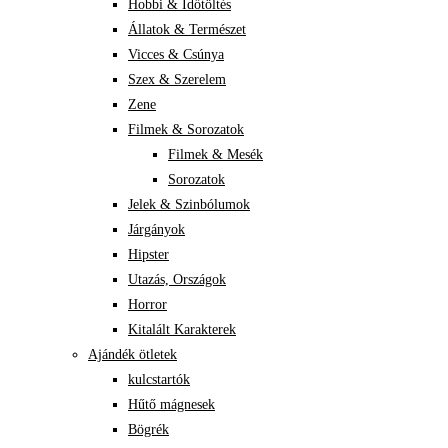
Hobbi & Időtöltés
Állatok & Természet
Vicces & Csúnya
Szex & Szerelem
Zene
Filmek & Sorozatok
Filmek & Mesék
Sorozatok
Jelek & Szinbólumok
Járgányok
Hipster
Utazás, Országok
Horror
Kitalált Karakterek
Ajándék ötletek
kulcstartók
Hűtő mágnesek
Bögrék