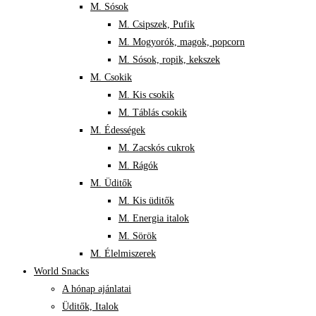
M. Sósok
M. Csipszek, Pufik
M. Mogyorók, magok, popcorn
M. Sósok, ropik, kekszek
M. Csokik
M. Kis csokik
M. Táblás csokik
M. Édességek
M. Zacskós cukrok
M. Rágók
M. Üditők
M. Kis üditők
M. Energia italok
M. Sörök
M. Élelmiszerek
World Snacks
A hónap ajánlatai
Üditők, Italok