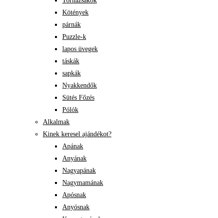
Tornazsákok
Kötények
párnák
Puzzle-k
lapos üvegek
táskák
sapkák
Nyakkendők
Sütés Főzés
Pólók
Alkalmak
Kinek keresel ajándékot?
Apának
Anyának
Nagyapának
Nagymamának
Apósnak
Anyósnak