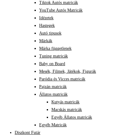
Tiktok Autós matricák
YouTube Autós Matricák
Idézetek
Hastegek
Autó tipusok
Márkák
Márka függetlenek
Tuning matricák
Baby on Board
Mesék, Filmek, Játékok, Figurák
Paródia és Vicces matricák
Pajzán matricák
Állatos matricák
Kutyás matricák
Macskás matricák
Egyéb Állatos matricák
Egyéb Matricák
Diszkont Futár