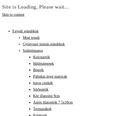
Site is Loading, Please wait...
Skip to content
Egyedi ajándékok
Most trendi
Gyógyszer mintás ajándékok
Születésnapra
Kulcstartók
hűtőmágnesek
Bögrék
Pálinkás üveg matricák
boros címkék
Sörbontók
Kör illatositó 9cm
Autós illatosítók 7,5x10cm
Tornazsákok
Kötények