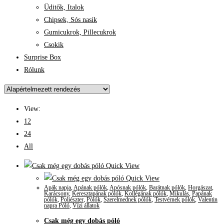
Üditők, Italok
Chipsek, Sós nasik
Gumicukrok, Pillecukrok
Csokik
Surprise Box
Rólunk
View:
12
24
All
Quick View
Quick View
Apák napja
,
Apának pólók
,
Apósnak pólók
,
Barátnak pólók
,
Horgászat
,
Karácsony
,
Keresztapának pólók
,
Kollégának pólók
,
Mikulás
,
Papának
pólók
,
Poliészter
,
Pólók
,
Szerelmednek pólók
,
Testvérnek pólók
,
Valentin
napra Póló
,
Vízi állatok
Csak még egy dobás póló