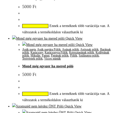
5000
Ft
Ennek a terméknek több variációja van. A
Opciók választása
változatok a termékoldalon választhatók ki
Quick View
Quick View
Apák napja
,
Apák napjára Pólók
,
Apának pólók
,
Apósnak pólók
,
Barátnak
pólók
,
Karácsony
,
Karácsonyra Pólók
,
Keresztapának pólók
,
Kollégának
pólók
,
Mikulás
,
Pamut
,
Papának pólók
,
Pólók
,
Szülinapra pólók
,
Testvérnek pólók
,
Vicces minták
Mond még egyszer ha mered póló
5000
Ft
Ennek a terméknek több variációja van. A
Opciók választása
változatok a termékoldalon választhatók ki
Quick View
Quick View