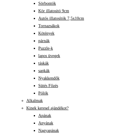
Sörbontók
Kör illatositó 9cm
Autós illatosítók 7,5x10cm
Tornazsákok
Kötények
párnák
Puzzle-k
lapos üvegek
táskák
sapkák
Nyakkendők
Sütés Főzés
Pólók
Alkalmak
Kinek keresel ajándékot?
Apának
Anyának
Nagyapának