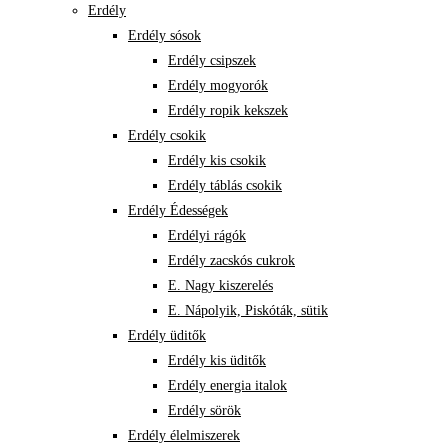
Erdély
Erdély sósok
Erdély csipszek
Erdély mogyorók
Erdély ropik kekszek
Erdély csokik
Erdély kis csokik
Erdély táblás csokik
Erdély Édességek
Erdélyi rágók
Erdély zacskós cukrok
E. Nagy kiszerelés
E. Nápolyik, Piskóták, sütik
Erdély üditők
Erdély kis üditők
Erdély energia italok
Erdély sörök
Erdély élelmiszerek