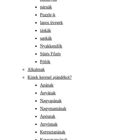
párnák
Puzzle-k
lapos üvegek
táskák
sapkák
Nyakkendők
Sütés Főzés
Pólók
Alkalmak
Kinek keresel ajándékot?
Apának
Anyának
Nagyapának
Nagymamának
Apósnak
Anyósnak
Keresztapának
Keresztanyának