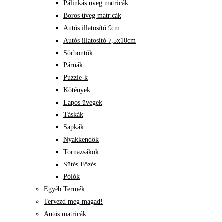
Pálinkás üveg matricák
Boros üveg matricák
Autós illatosító 9cm
Autós illatosító 7,5x10cm
Sörbontók
Párnák
Puzzle-k
Kötények
Lapos üvegek
Táskák
Sapkák
Nyakkendők
Tornazsákok
Sütés Főzés
Pólók
Egyéb Termék
Tervezd meg magad!
Autós matricák