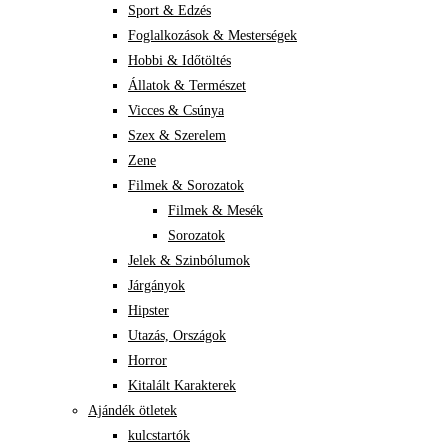
Sport & Edzés
Foglalkozások & Mesterségek
Hobbi & Időtöltés
Állatok & Természet
Vicces & Csúnya
Szex & Szerelem
Zene
Filmek & Sorozatok
Filmek & Mesék
Sorozatok
Jelek & Szinbólumok
Járgányok
Hipster
Utazás, Országok
Horror
Kitalált Karakterek
Ajándék ötletek
kulcstartók