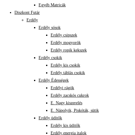
Egyéb Matricák
Diszkont Futár
Erdély
Erdély sósok
Erdély csipszek
Erdély mogyorók
Erdély ropik kekszek
Erdély csokik
Erdély kis csokik
Erdély táblás csokik
Erdély Édességek
Erdélyi rágók
Erdély zacskós cukrok
E. Nagy kiszerelés
E. Nápolyik, Piskóták, sütik
Erdély üditők
Erdély kis üditők
Erdély energia italok