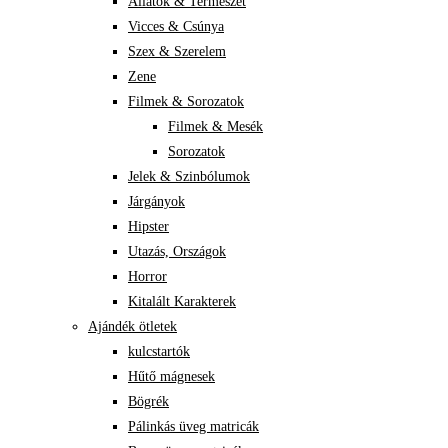
Állatok & Természet
Vicces & Csúnya
Szex & Szerelem
Zene
Filmek & Sorozatok
Filmek & Mesék
Sorozatok
Jelek & Szinbólumok
Járgányok
Hipster
Utazás, Országok
Horror
Kitalált Karakterek
Ajándék ötletek
kulcstartók
Hűtő mágnesek
Bögrék
Pálinkás üveg matricák