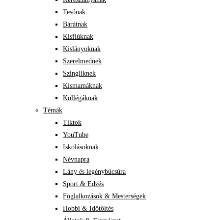
Tesónak
Barátnak
Kisfiúknak
Kislányoknak
Szerelmednek
Szingliknek
Kismamáknak
Kollégáknak
Témák
Tiktok
YouTube
Iskolásoknak
Névnapra
Lány és legénybúcsúra
Sport & Edzés
Foglalkozások & Mesterségek
Hobbi & Időtöltés