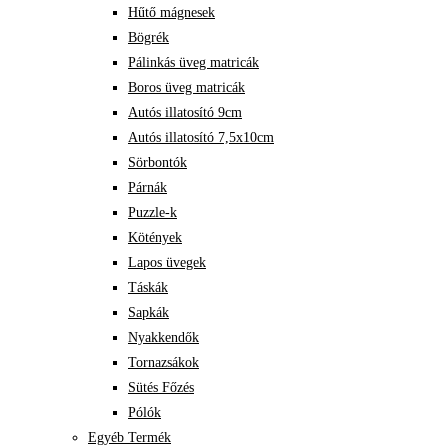
Hűtő mágnesek
Bögrék
Pálinkás üveg matricák
Boros üveg matricák
Autós illatosító 9cm
Autós illatosító 7,5x10cm
Sörbontók
Párnák
Puzzle-k
Kötények
Lapos üvegek
Táskák
Sapkák
Nyakkendők
Tornazsákok
Sütés Főzés
Pólók
Egyéb Termék