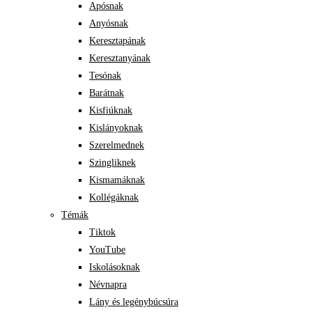
Apósnak
Anyósnak
Keresztapának
Keresztanyának
Tesónak
Barátnak
Kisfiúknak
Kislányoknak
Szerelmednek
Szingliknek
Kismamáknak
Kollégáknak
Témák
Tiktok
YouTube
Iskolásoknak
Névnapra
Lány és legénybúcsúra