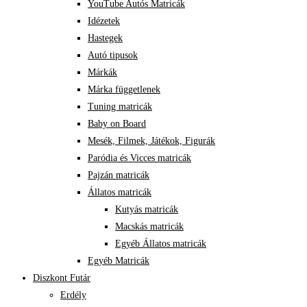
YouTube Autós Matricák
Idézetek
Hastegek
Autó tipusok
Márkák
Márka függetlenek
Tuning matricák
Baby on Board
Mesék, Filmek, Játékok, Figurák
Paródia és Vicces matricák
Pajzán matricák
Állatos matricák
Kutyás matricák
Macskás matricák
Egyéb Állatos matricák
Egyéb Matricák
Diszkont Futár
Erdély