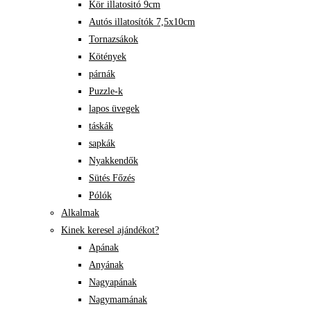
Kör illatositó 9cm
Autós illatosítók 7,5x10cm
Tornazsákok
Kötények
párnák
Puzzle-k
lapos üvegek
táskák
sapkák
Nyakkendők
Sütés Főzés
Pólók
Alkalmak
Kinek keresel ajándékot?
Apának
Anyának
Nagyapának
Nagymamának