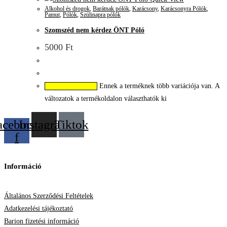
Alkohol és drogok
,
Barátnak pólók
,
Karácsony
,
Karácsonyra Pólók
,
Pamut
,
Pólók
,
Szülinapra pólók
Szomszéd nem kérdez ÖNT Póló
5000
Ft
Ennek a terméknek több variációja van. A
Opciók választása
változatok a termékoldalon választhatók ki
acebook-
Instagram
Tiktok
f
Információ
Általános Szerződési Feltételek
Adatkezelési tájékoztató
Barion fizetési információ