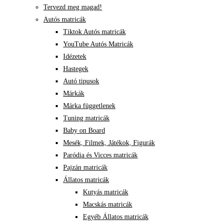
Tervezd meg magad!
Autós matricák
Tiktok Autós matricák
YouTube Autós Matricák
Idézetek
Hastegek
Autó tipusok
Márkák
Márka függetlenek
Tuning matricák
Baby on Board
Mesék, Filmek, Játékok, Figurák
Paródia és Vicces matricák
Pajzán matricák
Állatos matricák
Kutyás matricák
Macskás matricák
Egyéb Állatos matricák