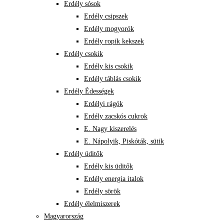
Erdély sósok
Erdély csipszek
Erdély mogyorók
Erdély ropik kekszek
Erdély csokik
Erdély kis csokik
Erdély táblás csokik
Erdély Édességek
Erdélyi rágók
Erdély zacskós cukrok
E. Nagy kiszerelés
E. Nápolyik, Piskóták, sütik
Erdély üditők
Erdély kis üditők
Erdély energia italok
Erdély sörök
Erdély élelmiszerek
Magyarország