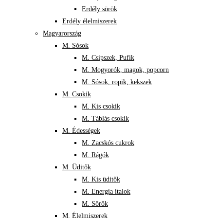
Erdély sörök
Erdély élelmiszerek
Magyarország
M. Sósok
M. Csipszek, Pufik
M. Mogyorók, magok, popcorn
M. Sósok, ropik, kekszek
M. Csokik
M. Kis csokik
M. Táblás csokik
M. Édességek
M. Zacskós cukrok
M. Rágók
M. Üditők
M. Kis üditők
M. Energia italok
M. Sörök
M. Élelmiszerek