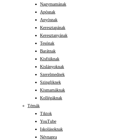
Nagymamának
Apósnak
Anyósnak
Keresztapának
Keresztanyának
Tesónak
Barátnak
Kisfiúknak
Kislányoknak
Szerelmednek
Szingliknek
Kismamáknak
Kollégáknak
Témák
Tiktok
YouTube
Iskolásoknak
Névnapra