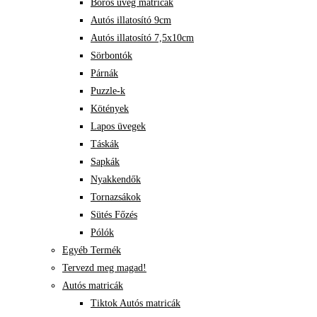
Boros üveg matricák
Autós illatosító 9cm
Autós illatosító 7,5x10cm
Sörbontók
Párnák
Puzzle-k
Kötények
Lapos üvegek
Táskák
Sapkák
Nyakkendők
Tornazsákok
Sütés Főzés
Pólók
Egyéb Termék
Tervezd meg magad!
Autós matricák
Tiktok Autós matricák