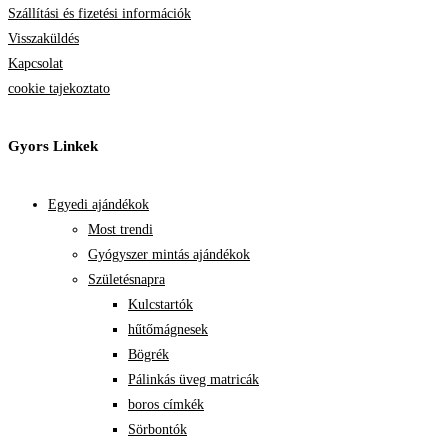
Szállítási és fizetési információk
Visszaküldés
Kapcsolat
cookie tajekoztato
Gyors Linkek
Egyedi ajándékok
Most trendi
Gyógyszer mintás ajándékok
Születésnapra
Kulcstartók
hűtőmágnesek
Bögrék
Pálinkás üveg matricák
boros címkék
Sörbontók