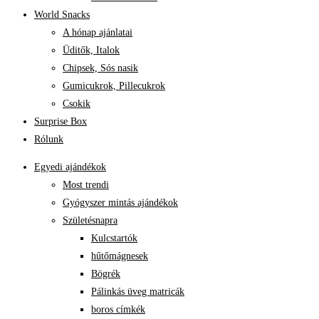
World Snacks
A hónap ajánlatai
Üditők, Italok
Chipsek, Sós nasik
Gumicukrok, Pillecukrok
Csokik
Surprise Box
Rólunk
Egyedi ajándékok
Most trendi
Gyógyszer mintás ajándékok
Születésnapra
Kulcstartók
hűtőmágnesek
Bögrék
Pálinkás üveg matricák
boros címkék