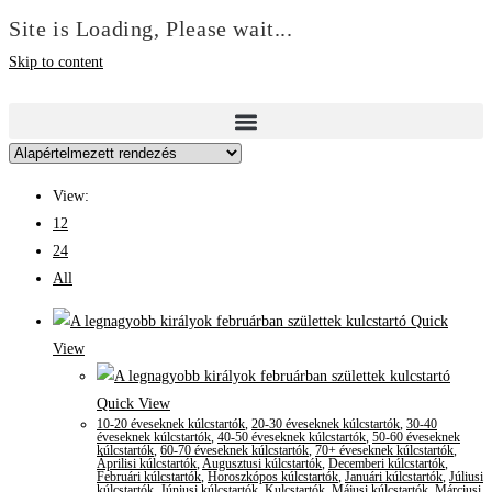
Site is Loading, Please wait...
Skip to content
View:
12
24
All
Quick
View
Quick View
10-20 éveseknek kúlcstartók
,
20-30 éveseknek kúlcstartók
,
30-40
éveseknek kúlcstartók
,
40-50 éveseknek kúlcstartók
,
50-60 éveseknek
kúlcstartók
,
60-70 éveseknek kúlcstartók
,
70+ éveseknek kúlcstartók
,
Áprilisi kúlcstartók
,
Augusztusi kúlcstartók
,
Decemberi kúlcstartók
,
Februári kúlcstartók
,
Horoszkópos kúlcstartók
,
Januári kúlcstartók
,
Júliusi
kúlcstartók
,
Júniusi kúlcstartók
,
Kulcstartók
,
Májusi kúlcstartók
,
Márciusi