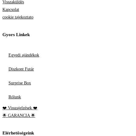
Visszaküldés
Kapcsolat
cookie tajekoztato
Gyors Linkek
Egyedi ajándékok
Diszkont Futár
Surprise Box
Rólunk
❤️ Visszajelzések ❤️
🌟 GARANCIA 🌟
Elérhetőségeink