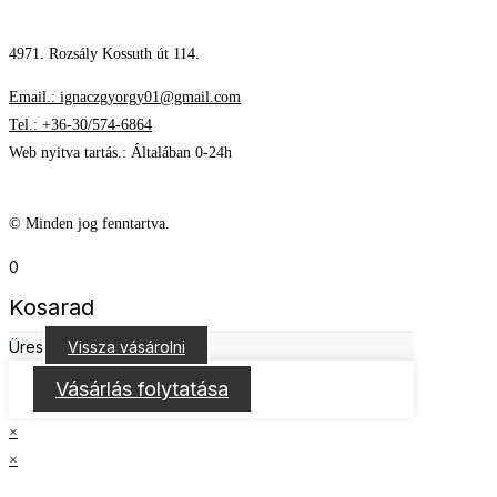
4971. Rozsály Kossuth út 114.
Email.: ignaczgyorgy01@gmail.com
Tel.: +36-30/574-6864
Web nyitva tartás.: Általában 0-24h
© Minden jog fenntartva.
0
Kosarad
Üres
Vissza vásárolni
Vásárlás folytatása
×
×