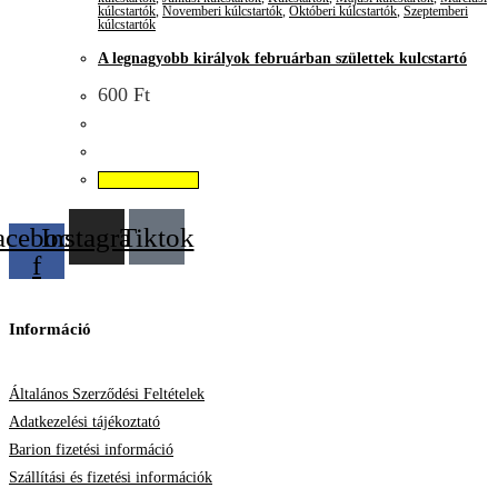
kúlcstartók
,
Novemberi kúlcstartók
,
Októberi kúlcstartók
,
Szeptemberi
kúlcstartók
A legnagyobb királyok februárban születtek kulcstartó
600
Ft
Kosárba teszem
acebook-
Instagram
Tiktok
f
Információ
Általános Szerződési Feltételek
Adatkezelési tájékoztató
Barion fizetési információ
Szállítási és fizetési információk