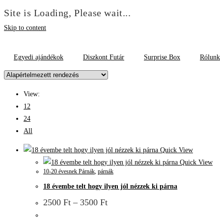
Site is Loading, Please wait...
Skip to content
Egyedi ajándékok
Diszkont Futár
Surprise Box
Rólunk
View:
12
24
All
Quick View
Quick View
10-20 évesnek Párnák
,
párnák
18 évembe telt hogy ilyen jól nézzek ki párna
2500
Ft
–
3500
Ft