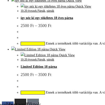
Quick View
Quick View
10-20 évesnek Párnák
,
párnák
így néz ki egy tökéletes 18 éves párna
2500
Ft
–
3500
Ft
Ennek a terméknek több variációja van. A vá
Opciók választása
Quick View
Quick View
10-20 évesnek Párnák
,
párnák
Limited Edition 18 párna
2500
Ft
–
3500
Ft
Ennek a terméknek több variációja van. A vá
Opciók választása
acebook-
Instagram
Tiktok