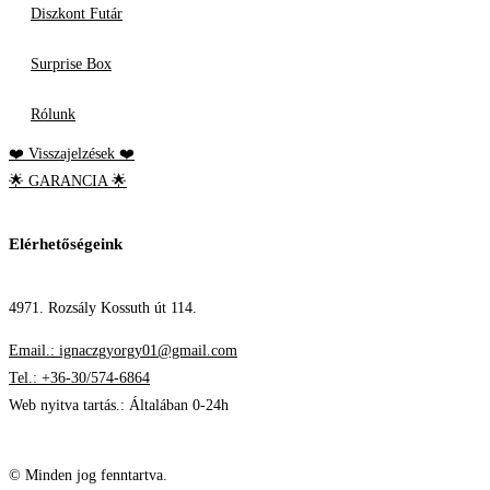
Diszkont Futár
Surprise Box
Rólunk
❤️ Visszajelzések ❤️
🌟 GARANCIA 🌟
Elérhetőségeink
4971. Rozsály Kossuth út 114.
Email.: ignaczgyorgy01@gmail.com
Tel.: +36-30/574-6864
Web nyitva tartás.: Általában 0-24h
© Minden jog fenntartva.