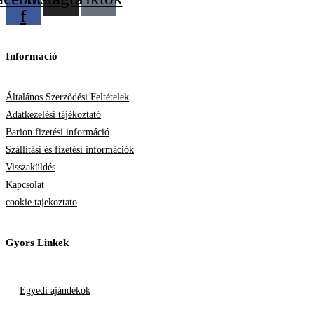
f
Információ
Általános Szerződési Feltételek
Adatkezelési tájékoztató
Barion fizetési információ
Szállítási és fizetési információk
Visszaküldés
Kapcsolat
cookie tajekoztato
Gyors Linkek
Egyedi ajándékok