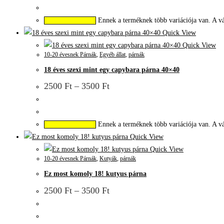
Ennek a terméknek több variációja van. A vá
Opciók választása
Quick View
Quick View
10-20 évesnek Párnák
,
Egyéb állat
,
párnák
18 éves szexi mint egy capybara párna 40×40
2500
Ft
–
3500
Ft
Ennek a terméknek több variációja van. A vá
Opciók választása
Quick View
Quick View
10-20 évesnek Párnák
,
Kutyák
,
párnák
Ez most komoly 18! kutyus párna
2500
Ft
–
3500
Ft