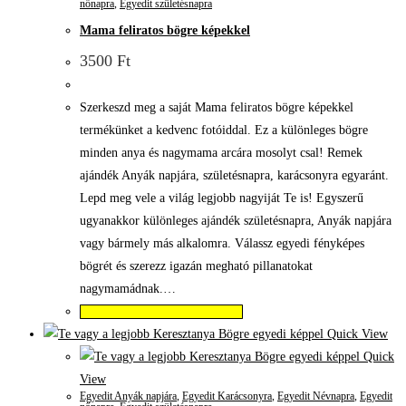
nőnapra
,
Egyedit születésnapra
Mama feliratos bögre képekkel
3500
Ft
Szerkeszd meg a saját Mama feliratos bögre képekkel
termékünket a kedvenc fotóiddal. Ez a különleges bögre
minden anya és nagymama arcára mosolyt csal! Remek
ajándék Anyák napjára, születésnapra, karácsonyra egyaránt.
Lepd meg vele a világ legjobb nagyiját Te is! Egyszerű
ugyanakkor különleges ajándék születésnapra, Anyák napjára
vagy bármely más alkalomra. Válassz egyedi fényképes
bögrét és szerezz igazán megható pillanatokat
nagymamádnak.…
Válassza az Opciók lehetőséget
Quick View
Quick
View
Egyedit Anyák napjára
,
Egyedit Karácsonyra
,
Egyedit Névnapra
,
Egyedit