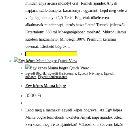
minden anya arcára mosolyt csal! Remek ajándék Anyák
napjára, születésnapra, karácsonyra egyaránt. Lepd meg vele a
világ legjobb anyukáját Te is! Bögréink tökéletesen
alkalmasak mindennapi, tartós használatra! Termék jellemzők:
Űrtartalom: 330 ml Mosogatógépben mosható. Mikrohullámú
sütőben használható. Minőség: 100% Prémium kerámia
bevonat. Elérhető bögrék:…
Válassza az Opciók lehetőséget
Quick View
Quick View
Egyedi Bögrék
,
Egyedit Karácsonyra
,
Egyedit Névnapra
,
Egyedit
nőnapra
,
Egyedit születésnapra
Egy képes Mama bögre
3500
Ft
Lepd meg a mamákat egyedi képes bögrével. Az Egy képes
Mama bögre termékünk tökéletes Anyák napi ajándék ötlet.
Szerkeszd meg Te az ajándékot! Válaszd ki a kedvenc közös