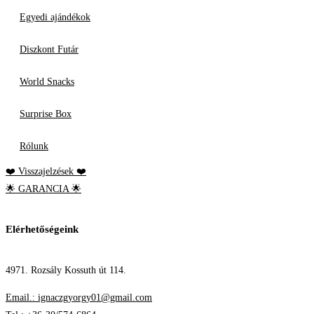
Egyedi ajándékok
Diszkont Futár
World Snacks
Surprise Box
Rólunk
❤️ Visszajelzések ❤️
🌟 GARANCIA 🌟
Elérhetőségeink
4971. Rozsály Kossuth út 114.
Email.: ignaczgyorgy01@gmail.com