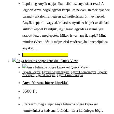
Lepd meg Anyák napja alkalmából az anyukádat ezzel A
legjobb Anya bögre egyedi képpel és névvel. Remek ajándék
bármely alkalomra, legyen szó születésnapról, névnapról,
Anyák napjáról, vagy akár karácsonyról. A bögrét az általad
küldött képpel készítjük, így igazán egyedi és személyre
szabott lesz a meglepetés. Mikor is van anyák napja? Mint
minden évben idén is május első vasárnapján ünnepeljük az
anyákat,…
Válassza az Opciók lehetőséget
Quick View
Quick View
Egyedi Bögrék
,
Egyedit Anyák napjára
,
Egyedit Karácsonyra
,
Egyedit
Névnapra
,
Egyedit nőnapra
,
Egyedit születésnapra
Anya feliratos bögre képekkel
3500
Ft
Szerkeszd meg a saját Anya feliratos bögre képekkel
termékünket a kedvenc fotóiddal. Ez a különleges bögre