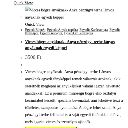
Quick View
Quick View
Egyedi Bögrék
,
Egyedit Anyák napjára
,
Egyedit Karácsonyra
,
Egyedit
Névnapra
,
Egyedit nőnapra
,
Egyedit születésnapra
Vicces bögre anyáknak- Anya pénzügyi terhe lányos
anyáknak egyedi képpel
3500
Ft
Vicces bögre anyáknak- Anya pénzügyi terhe Lányos
anyáknak egyedi fényképpel remek választás azoknak, akik
szeretnék meglepni az anyukájukat valami igazán nevettető
ajándékkal. Ez a prémium minőségű bögre első osztályú
kerámiából készült, speciális bevonattal, ami lehetővé teszi a
tökéletes, színpontos nyomtatást. A bögre fehér színű, Anya
pénzügyi terhe felirattal és a saját egyedi fotótokkal ellátva,
mely igazán vicces és személyes ajándék…