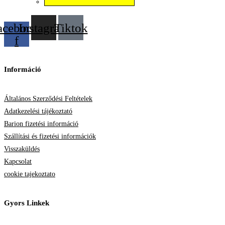
Válassza az Opciók lehetőséget
acebook-
Instagram
Tiktok
f
Információ
Általános Szerződési Feltételek
Adatkezelési tájékoztató
Barion fizetési információ
Szállítási és fizetési információk
Visszaküldés
Kapcsolat
cookie tajekoztato
Gyors Linkek