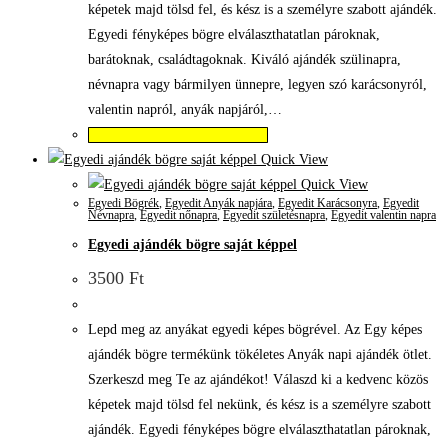
képetek majd tölsd fel, és kész is a személyre szabott ajándék.
Egyedi fényképes bögre elválaszthatatlan pároknak,
barátoknak, családtagoknak. Kiváló ajándék szülinapra,
névnapra vagy bármilyen ünnepre, legyen szó karácsonyról,
valentin napról, anyák napjáról,…
Válassza az Opciók lehetőséget
Quick View
Quick View
Egyedi Bögrék
,
Egyedit Anyák napjára
,
Egyedit Karácsonyra
,
Egyedit
Névnapra
,
Egyedit nőnapra
,
Egyedit születésnapra
,
Egyedit valentin napra
Egyedi ajándék bögre saját képpel
3500
Ft
Lepd meg az anyákat egyedi képes bögrével. Az Egy képes
ajándék bögre termékünk tökéletes Anyák napi ajándék ötlet.
Szerkeszd meg Te az ajándékot! Válaszd ki a kedvenc közös
képetek majd tölsd fel nekünk, és kész is a személyre szabott
ajándék. Egyedi fényképes bögre elválaszthatatlan pároknak,