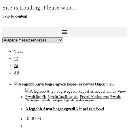
Site is Loading, Please wait...
Skip to content
View:
12
24
All
Quick View
Quick View
Egyedi Bögrék
,
Egyedit Anyák napjára
,
Egyedit Karácsonyra
,
Egyedit
Névnapra
,
Egyedit nőnapra
,
Egyedit születésnapra
A legjobb Anya bögre egyedi képpel és névvel
3500
Ft