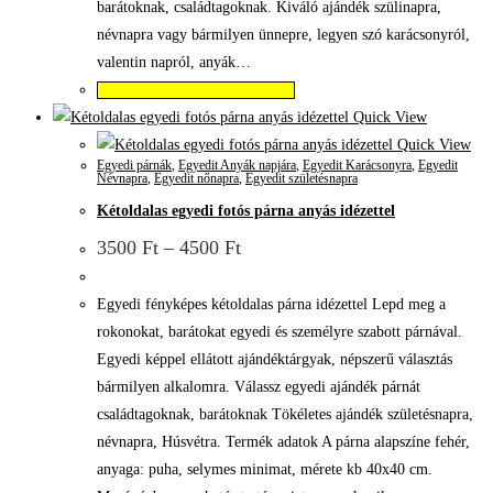
barátoknak, családtagoknak. Kiváló ajándék szülinapra,
névnapra vagy bármilyen ünnepre, legyen szó karácsonyról,
valentin napról, anyák…
Válassza az Opciók lehetőséget
Quick View
Quick View
Egyedi párnák
,
Egyedit Anyák napjára
,
Egyedit Karácsonyra
,
Egyedit
Névnapra
,
Egyedit nőnapra
,
Egyedit születésnapra
Kétoldalas egyedi fotós párna anyás idézettel
3500
Ft
–
4500
Ft
Egyedi fényképes kétoldalas párna idézettel Lepd meg a
rokonokat, barátokat egyedi és személyre szabott párnával.
Egyedi képpel ellátott ajándéktárgyak, népszerű választás
bármilyen alkalomra. Válassz egyedi ajándék párnát
családtagoknak, barátoknak Tökéletes ajándék születésnapra,
névnapra, Húsvétra. Termék adatok A párna alapszíne fehér,
anyaga: puha, selymes minimat, mérete kb 40x40 cm.