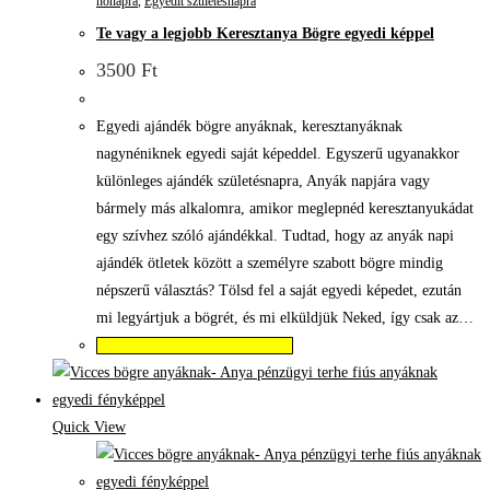
nőnapra
,
Egyedit születésnapra
Te vagy a legjobb Keresztanya Bögre egyedi képpel
3500
Ft
Egyedi ajándék bögre anyáknak, keresztanyáknak
nagynéniknek egyedi saját képeddel. Egyszerű ugyanakkor
különleges ajándék születésnapra, Anyák napjára vagy
bármely más alkalomra, amikor meglepnéd keresztanyukádat
egy szívhez szóló ajándékkal. Tudtad, hogy az anyák napi
ajándék ötletek között a személyre szabott bögre mindig
népszerű választás? Tölsd fel a saját egyedi képedet, ezután
mi legyártjuk a bögrét, és mi elküldjük Neked, így csak az…
Válassza az Opciók lehetőséget
Quick View