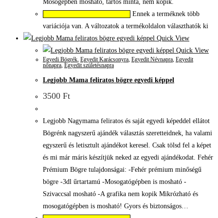
Mosógépben mosható, tartós minta, nem kopik.
Ennek a terméknek több
Válassza az Opciók lehetőséget
variációja van. A változatok a termékoldalon választhatók ki
Quick View
Quick View
Egyedi Bögrék
,
Egyedit Karácsonyra
,
Egyedit Névnapra
,
Egyedit
nőnapra
,
Egyedit születésnapra
Legjobb Mama feliratos bögre egyedi képpel
3500
Ft
Legjobb Nagymama feliratos és saját egyedi képeddel ellátot
Bögrénk nagyszerű ajándék választás szeretteidnek, ha valami
egyszerű és letisztult ajándékot keresel. Csak tölsd fel a képet
és mi már máris készítjük neked az egyedi ajándékodat. Fehér
Prémium Bögre tulajdonságai: -Fehér prémium minőségű
bögre -3dl űrtartamú -Mosogatógépben is mosható -
Szivaccsal mosható -A grafika nem kopik Mikrózható és
mosogatógépben is mosható! Gyors és biztonságos…