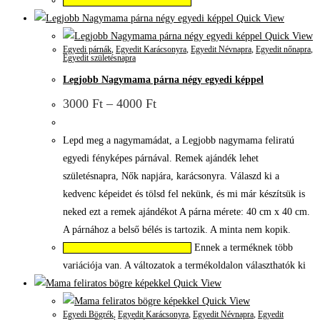
Válassza az Opciók lehetőséget
Quick View
Quick View
Egyedi párnák
,
Egyedit Karácsonyra
,
Egyedit Névnapra
,
Egyedit nőnapra
,
Egyedit születésnapra
Legjobb Nagymama párna négy egyedi képpel
3000
Ft
–
4000
Ft
Lepd meg a nagymamádat, a Legjobb nagymama feliratú
egyedi fényképes párnával. Remek ajándék lehet
születésnapra, Nők napjára, karácsonyra. Válaszd ki a
kedvenc képeidet és tölsd fel nekünk, és mi már készítsük is
neked ezt a remek ajándékot A párna mérete: 40 cm x 40 cm.
A párnához a belső bélés is tartozik. A minta nem kopik.
Ennek a terméknek több
Válassza az Opciók lehetőséget
variációja van. A változatok a termékoldalon választhatók ki
Quick View
Quick View
Egyedi Bögrék
,
Egyedit Karácsonyra
,
Egyedit Névnapra
,
Egyedit