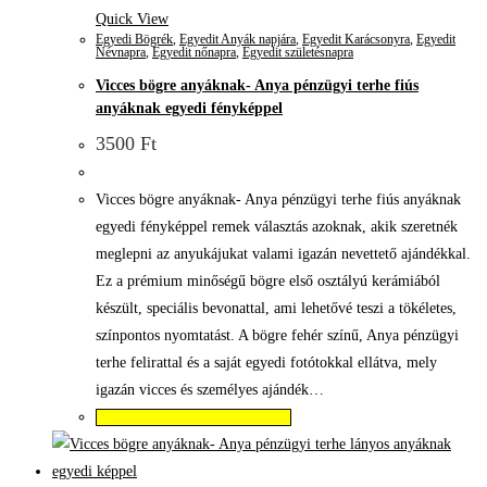
Quick View
Egyedi Bögrék
,
Egyedit Anyák napjára
,
Egyedit Karácsonyra
,
Egyedit
Névnapra
,
Egyedit nőnapra
,
Egyedit születésnapra
Vicces bögre anyáknak- Anya pénzügyi terhe fiús
anyáknak egyedi fényképpel
3500
Ft
Vicces bögre anyáknak- Anya pénzügyi terhe fiús anyáknak
egyedi fényképpel remek választás azoknak, akik szeretnék
meglepni az anyukájukat valami igazán nevettető ajándékkal.
Ez a prémium minőségű bögre első osztályú kerámiából
készült, speciális bevonattal, ami lehetővé teszi a tökéletes,
színpontos nyomtatást. A bögre fehér színű, Anya pénzügyi
terhe felirattal és a saját egyedi fotótokkal ellátva, mely
igazán vicces és személyes ajándék…
Válassza az Opciók lehetőséget