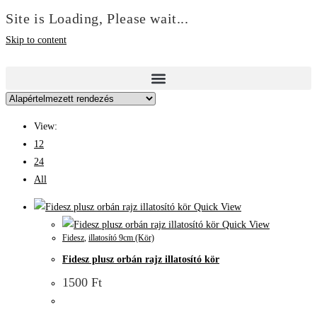
Site is Loading, Please wait...
Skip to content
View:
12
24
All
Quick View
Quick View
Fidesz
,
illatosító 9cm (Kör)
Fidesz plusz orbán rajz illatosító kör
1500
Ft