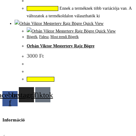
Ennek a terméknek több variációja van. A
Opciók választása
változatok a termékoldalon választhatók ki
Quick View
Quick View
Bögrék
,
Fidesz
,
Most trendi Bögrék
Orbán Viktor Mesterterv Rajz Bögre
3000
Ft
Kosárba teszem
acebook-
Instagram
Tiktok
f
Információ