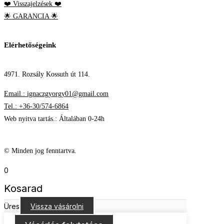
❤️ Visszajelzések ❤️
🌟 GARANCIA 🌟
Elérhetőségeink
4971. Rozsály Kossuth út 114.
Email.: ignaczgyorgy01@gmail.com
Tel.: +36-30/574-6864
Web nyitva tartás.: Általában 0-24h
© Minden jog fenntartva.
0
Kosarad
Üres
Vissza vásárolni