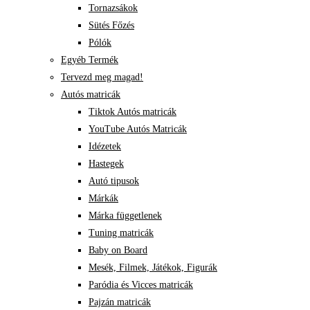
Tornazsákok
Sütés Főzés
Pólók
Egyéb Termék
Tervezd meg magad!
Autós matricák
Tiktok Autós matricák
YouTube Autós Matricák
Idézetek
Hastegek
Autó tipusok
Márkák
Márka függetlenek
Tuning matricák
Baby on Board
Mesék, Filmek, Játékok, Figurák
Paródia és Vicces matricák
Pajzán matricák