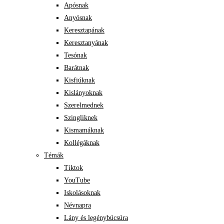
Apósnak
Anyósnak
Keresztapának
Keresztanyának
Tesónak
Barátnak
Kisfiúknak
Kislányoknak
Szerelmednek
Szingliknek
Kismamáknak
Kollégáknak
Témák
Tiktok
YouTube
Iskolásoknak
Névnapra
Lány és legénybúcsúra