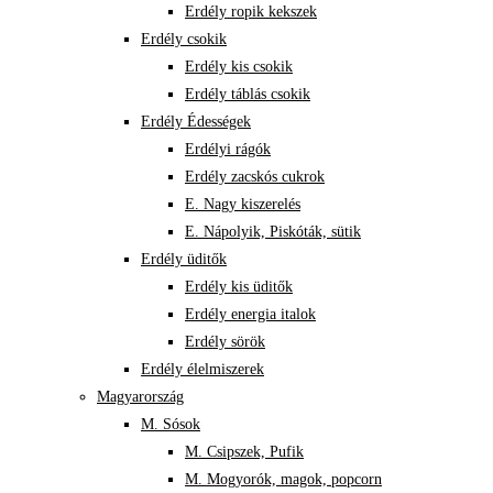
Erdély ropik kekszek
Erdély csokik
Erdély kis csokik
Erdély táblás csokik
Erdély Édességek
Erdélyi rágók
Erdély zacskós cukrok
E. Nagy kiszerelés
E. Nápolyik, Piskóták, sütik
Erdély üditők
Erdély kis üditők
Erdély energia italok
Erdély sörök
Erdély élelmiszerek
Magyarország
M. Sósok
M. Csipszek, Pufik
M. Mogyorók, magok, popcorn