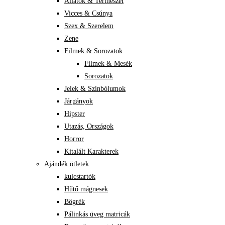
Állatok & Természet
Vicces & Csúnya
Szex & Szerelem
Zene
Filmek & Sorozatok
Filmek & Mesék
Sorozatok
Jelek & Szinbólumok
Járgányok
Hipster
Utazás, Országok
Horror
Kitalált Karakterek
Ajándék ötletek
kulcstartók
Hűtő mágnesek
Bögrék
Pálinkás üveg matricák