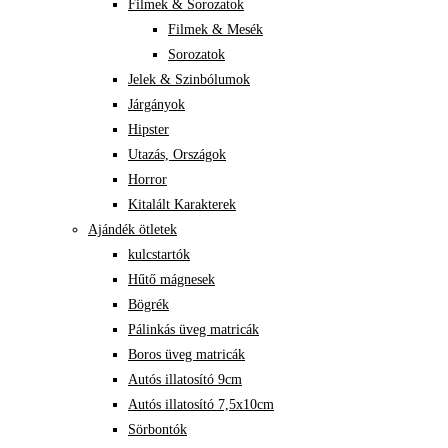
Filmek & Sorozatok
Filmek & Mesék
Sorozatok
Jelek & Szinbólumok
Járgányok
Hipster
Utazás, Országok
Horror
Kitalált Karakterek
Ajándék ötletek
kulcstartók
Hűtő mágnesek
Bögrék
Pálinkás üveg matricák
Boros üveg matricák
Autós illatosító 9cm
Autós illatosító 7,5x10cm
Sörbontók