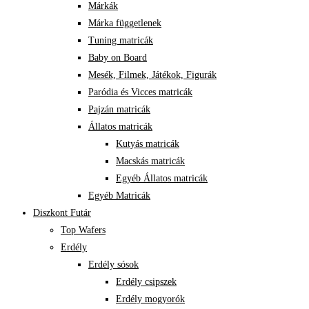
Márkák
Márka függetlenek
Tuning matricák
Baby on Board
Mesék, Filmek, Játékok, Figurák
Paródia és Vicces matricák
Pajzán matricák
Állatos matricák
Kutyás matricák
Macskás matricák
Egyéb Állatos matricák
Egyéb Matricák
Diszkont Futár
Top Wafers
Erdély
Erdély sósok
Erdély csipszek
Erdély mogyorók