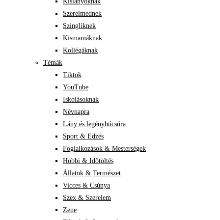
Kislányoknak
Szerelmednek
Szingliknek
Kismamáknak
Kollégáknak
Témák
Tiktok
YouTube
Iskolásoknak
Névnapra
Lány és legénybúcsúra
Sport & Edzés
Foglalkozások & Mesterségek
Hobbi & Időtöltés
Állatok & Természet
Vicces & Csúnya
Szex & Szerelem
Zene