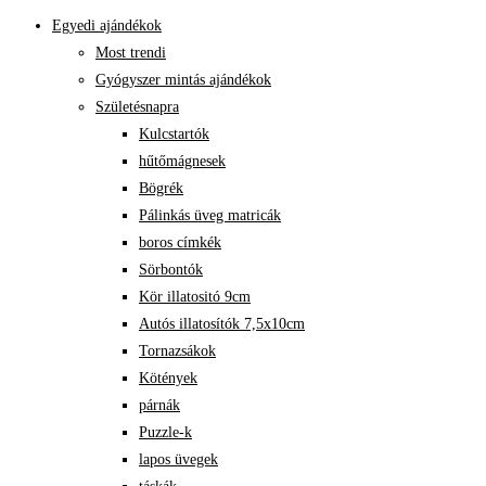
Egyedi ajándékok
Most trendi
Gyógyszer mintás ajándékok
Születésnapra
Kulcstartók
hűtőmágnesek
Bögrék
Pálinkás üveg matricák
boros címkék
Sörbontók
Kör illatositó 9cm
Autós illatosítók 7,5x10cm
Tornazsákok
Kötények
párnák
Puzzle-k
lapos üvegek