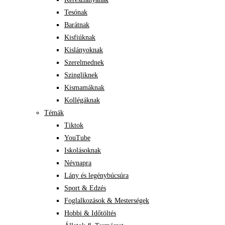
Tesónak
Barátnak
Kisfiúknak
Kislányoknak
Szerelmednek
Szingliknek
Kismamáknak
Kollégáknak
Témák
Tiktok
YouTube
Iskolásoknak
Névnapra
Lány és legénybúcsúra
Sport & Edzés
Foglalkozások & Mesterségek
Hobbi & Időtöltés