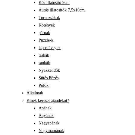
Kör illatositó 9cm
Autós illatosítók 7,5x10cm
Tornazsákok
Kötények
párnák
Puzzle-k
lapos üvegek
táskák
sapkák
Nyakkendők
Sütés Főzés
Pólók
Alkalmak
Kinek keresel ajándékot?
Apának
Anyának
Nagyapának
Nagymamának