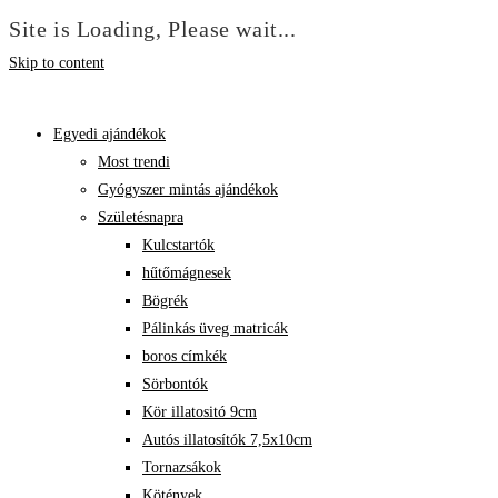
Site is Loading, Please wait...
Skip to content
Egyedi ajándékok
Most trendi
Gyógyszer mintás ajándékok
Születésnapra
Kulcstartók
hűtőmágnesek
Bögrék
Pálinkás üveg matricák
boros címkék
Sörbontók
Kör illatositó 9cm
Autós illatosítók 7,5x10cm
Tornazsákok
Kötények