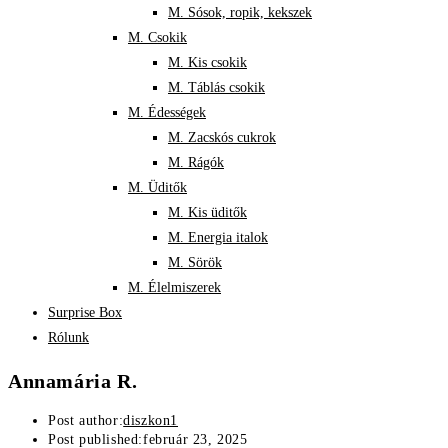
M. Sósok, ropik, kekszek
M. Csokik
M. Kis csokik
M. Táblás csokik
M. Édességek
M. Zacskós cukrok
M. Rágók
M. Üditők
M. Kis üditők
M. Energia italok
M. Sörök
M. Élelmiszerek
Surprise Box
Rólunk
Annamária R.
Post author:
diszkon1
Post published:
február 23, 2025