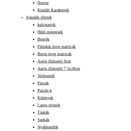
Horror
Kitalált Karakterek
Ajándék ötletek
kulcstartók
Hűtő mágnesek
Bögrék
Pálinkás üveg matricák
Boros üveg matricák
Autós illatosító 9cm
Autós illatosító 7,5x10cm
Sörbontók
Párnák
Puzzle-k
Kötények
Lapos üvegek
Táskák
Sapkák
Nyakkendők