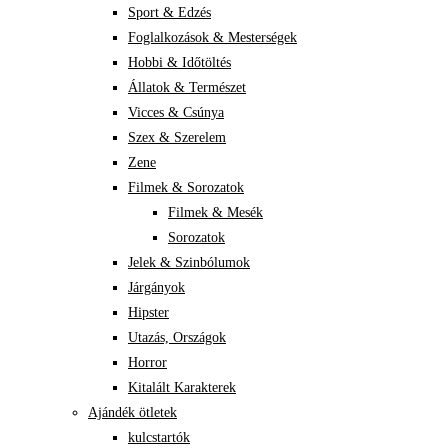
Sport & Edzés
Foglalkozások & Mesterségek
Hobbi & Időtöltés
Állatok & Természet
Vicces & Csúnya
Szex & Szerelem
Zene
Filmek & Sorozatok
Filmek & Mesék
Sorozatok
Jelek & Szinbólumok
Járgányok
Hipster
Utazás, Országok
Horror
Kitalált Karakterek
Ajándék ötletek
kulcstartók