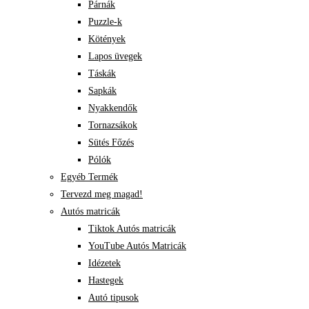
Párnák
Puzzle-k
Kötények
Lapos üvegek
Táskák
Sapkák
Nyakkendők
Tornazsákok
Sütés Főzés
Pólók
Egyéb Termék
Tervezd meg magad!
Autós matricák
Tiktok Autós matricák
YouTube Autós Matricák
Idézetek
Hastegek
Autó tipusok