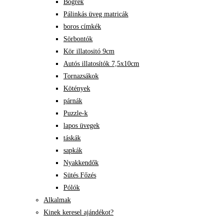
Bögrék
Pálinkás üveg matricák
boros címkék
Sörbontók
Kör illatositó 9cm
Autós illatosítók 7,5x10cm
Tornazsákok
Kötények
párnák
Puzzle-k
lapos üvegek
táskák
sapkák
Nyakkendők
Sütés Főzés
Pólók
Alkalmak
Kinek keresel ajándékot?