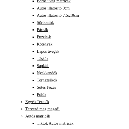
Boros üveg matricák
Autós illatosító 9cm
Autós illatosító 7,5x10cm
Sörbontók
Párnák
Puzzle-k
Kötények
Lapos üvegek
Táskák
Sapkák
Nyakkendők
Tornazsákok
Sütés Főzés
Pólók
Egyéb Termék
Tervezd meg magad!
Autós matricák
Tiktok Autós matricák