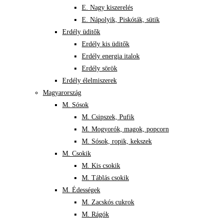
E. Nagy kiszerelés
E. Nápolyik, Piskóták, sütik
Erdély üditők
Erdély kis üditők
Erdély energia italok
Erdély sörök
Erdély élelmiszerek
Magyarország
M. Sósok
M. Csipszek, Pufik
M. Mogyorók, magok, popcorn
M. Sósok, ropik, kekszek
M. Csokik
M. Kis csokik
M. Táblás csokik
M. Édességek
M. Zacskós cukrok
M. Rágók