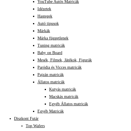
YouTube Autós Matricák
Idézetek
Hastegek
Autó tipusok
Márkák
Márka függetlenek
Tuning matricák
Baby on Board
Mesék, Filmek, Játékok, Figurák
Paródia és Vicces matricák
Pajzán matricák
Állatos matricák
Kutyás matricák
Macskás matricák
Egyéb Állatos matricák
Egyéb Matricák
Diszkont Futár
Top Wafers