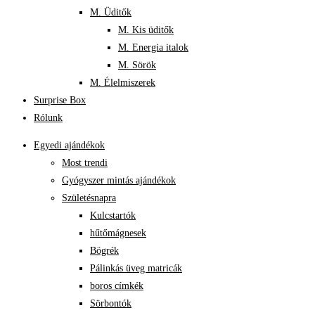
M. Üditők
M. Kis üditők
M. Energia italok
M. Sörök
M. Élelmiszerek
Surprise Box
Rólunk
Egyedi ajándékok
Most trendi
Gyógyszer mintás ajándékok
Születésnapra
Kulcstartók
hűtőmágnesek
Bögrék
Pálinkás üveg matricák
boros címkék
Sörbontók