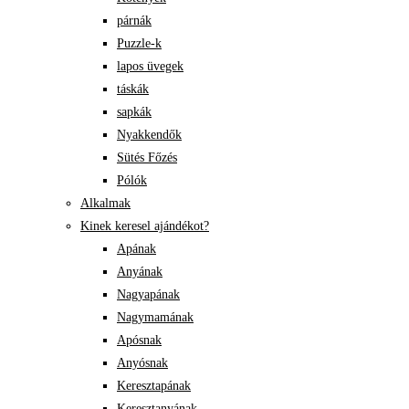
párnák
Puzzle-k
lapos üvegek
táskák
sapkák
Nyakkendők
Sütés Főzés
Pólók
Alkalmak
Kinek keresel ajándékot?
Apának
Anyának
Nagyapának
Nagymamának
Apósnak
Anyósnak
Keresztapának
Keresztanyának