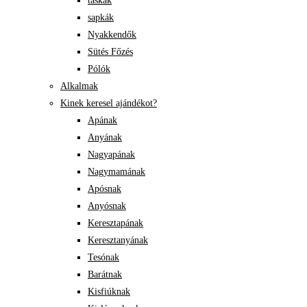
táskák
sapkák
Nyakkendők
Sütés Főzés
Pólók
Alkalmak
Kinek keresel ajándékot?
Apának
Anyának
Nagyapának
Nagymamának
Apósnak
Anyósnak
Keresztapának
Keresztanyának
Tesónak
Barátnak
Kisfiúknak