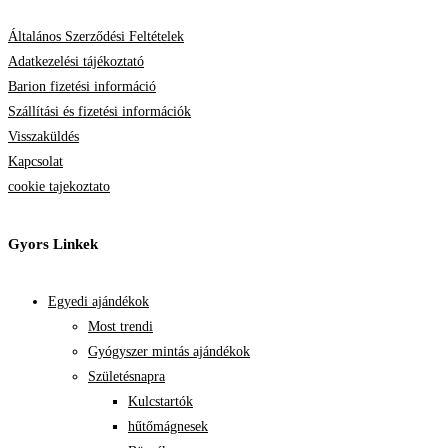
Általános Szerződési Feltételek
Adatkezelési tájékoztató
Barion fizetési információ
Szállítási és fizetési információk
Visszaküldés
Kapcsolat
cookie tajekoztato
Gyors Linkek
Egyedi ajándékok
Most trendi
Gyógyszer mintás ajándékok
Születésnapra
Kulcstartók
hűtőmágnesek