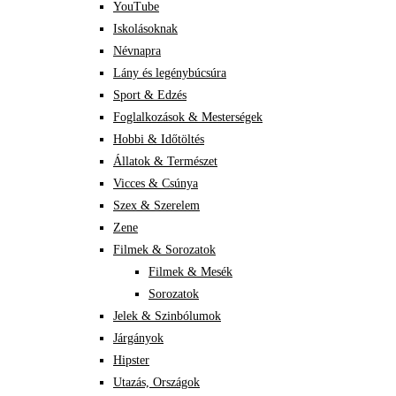
YouTube
Iskolásoknak
Névnapra
Lány és legénybúcsúra
Sport & Edzés
Foglalkozások & Mesterségek
Hobbi & Időtöltés
Állatok & Természet
Vicces & Csúnya
Szex & Szerelem
Zene
Filmek & Sorozatok
Filmek & Mesék
Sorozatok
Jelek & Szinbólumok
Járgányok
Hipster
Utazás, Országok