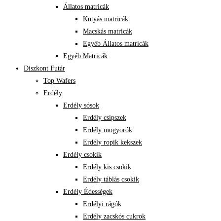
Állatos matricák
Kutyás matricák
Macskás matricák
Egyéb Állatos matricák
Egyéb Matricák
Diszkont Futár
Top Wafers
Erdély
Erdély sósok
Erdély csipszek
Erdély mogyorók
Erdély ropik kekszek
Erdély csokik
Erdély kis csokik
Erdély táblás csokik
Erdély Édességek
Erdélyi rágók
Erdély zacskós cukrok