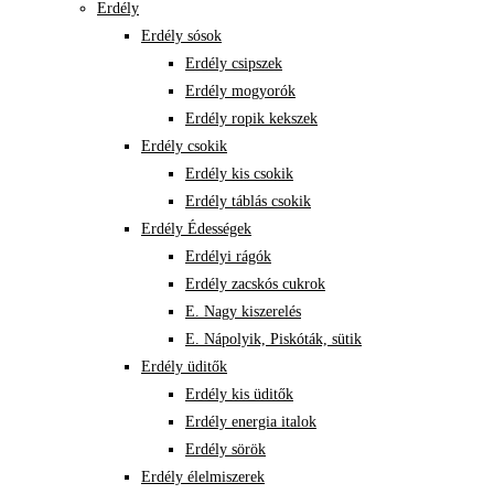
Erdély
Erdély sósok
Erdély csipszek
Erdély mogyorók
Erdély ropik kekszek
Erdély csokik
Erdély kis csokik
Erdély táblás csokik
Erdély Édességek
Erdélyi rágók
Erdély zacskós cukrok
E. Nagy kiszerelés
E. Nápolyik, Piskóták, sütik
Erdély üditők
Erdély kis üditők
Erdély energia italok
Erdély sörök
Erdély élelmiszerek