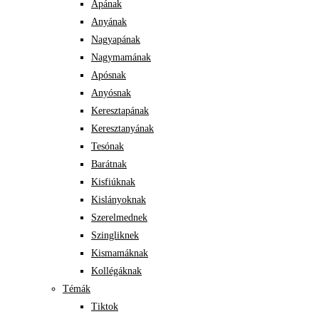
Apának
Anyának
Nagyapának
Nagymamának
Apósnak
Anyósnak
Keresztapának
Keresztanyának
Tesónak
Barátnak
Kisfiúknak
Kislányoknak
Szerelmednek
Szingliknek
Kismamáknak
Kollégáknak
Témák
Tiktok