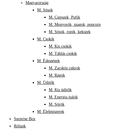
Magyarország
M. Sósok
M. Csipszek, Pufik
M. Mogyorók, magok, popcorn
M. Sósok, ropik, kekszek
M. Csokik
M. Kis csokik
M. Táblás csokik
M. Édességek
M. Zacskós cukrok
M. Rágók
M. Üditők
M. Kis üditők
M. Energia italok
M. Sörök
M. Élelmiszerek
Surprise Box
Rólunk