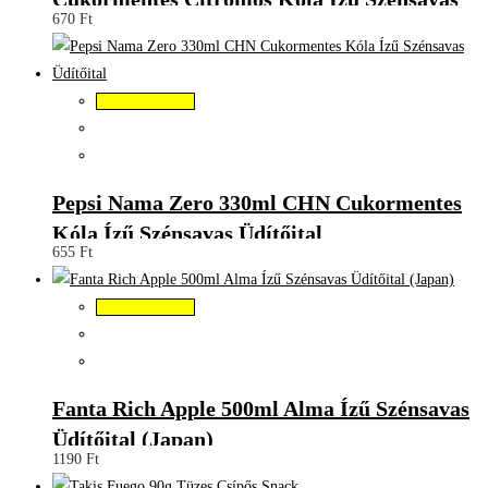
670
Ft
Üdítőital
Kosárba teszem
Pepsi Nama Zero 330ml CHN Cukormentes
Kóla Ízű Szénsavas Üdítőital
655
Ft
Kosárba teszem
Fanta Rich Apple 500ml Alma Ízű Szénsavas
Üdítőital (Japan)
1190
Ft