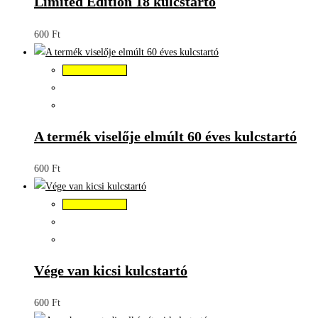
Limited Edition 18 kulcstartó
600
Ft
Kosárba teszem
A termék viselője elmúlt 60 éves kulcstartó
600
Ft
Kosárba teszem
Vége van kicsi kulcstartó
600
Ft