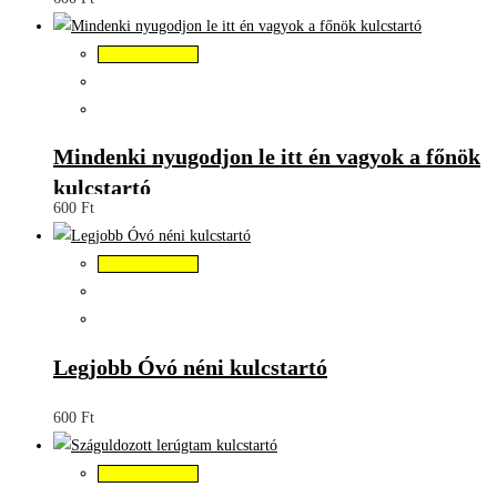
Kosárba teszem
Mindenki nyugodjon le itt én vagyok a főnök
kulcstartó
600
Ft
Kosárba teszem
Legjobb Óvó néni kulcstartó
600
Ft
Kosárba teszem