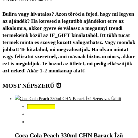
Bulira vagy hivatalos? Azon töröd a fejed, hogy mi legyen
az ajándék? Ha keresed a legtutibb ajándékot erre az
alkalomra, akkor gyere és válassz a megannyi trendi
termékeink közül az IF_GIFT kínálatából. Itt több tucat
termék minta és szöveg között válogathatsz. Vagy mondok
jobbat! Te kitalálod, mi megvalósítjuk. Ha olyan mintát
vagy feliratot szeretnél, ami másnak biztosan nincs, akkor
ezt is megoldjuk. Te hozod az ötletet, mi pedig elkészítjük
azt neked! Akár 1-2 munkanap alatt!
MOST NÉPSZERŰ ⏰
Kosárba teszem
Coca Cola Peach 330ml CHN Barack Ízű