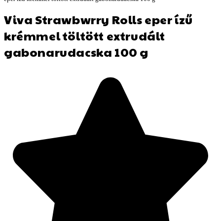
Viva Strawbwrry Rolls eper ízű
krémmel töltött extrudált
gabonarudacska 100 g