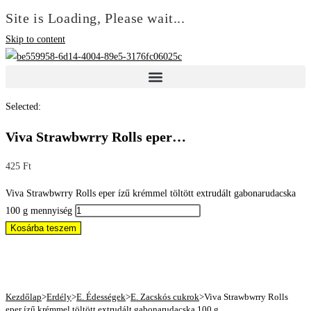
Site is Loading, Please wait...
Skip to content
Selected:
Viva Strawbwrry Rolls eper…
425
Ft
Viva Strawbwrry Rolls eper ízű krémmel töltött extrudált gabonarudacska
100 g mennyiség
Kosárba teszem
Kezdőlap
>
Erdély
>
E. Édességek
>
E. Zacskós cukrok
>
Viva Strawbwrry Rolls
eper ízű krémmel töltött extrudált gabonarudacska 100 g