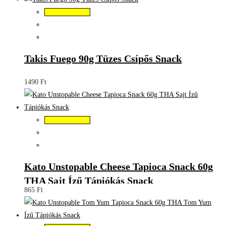
Kosárba teszem
Takis Fuego 90g Tüzes Csípős Snack
1490
Ft
Kosárba teszem
Kato Unstopable Cheese Tapioca Snack 60g
THA Sajt Ízű Tápiókás Snack
865
Ft