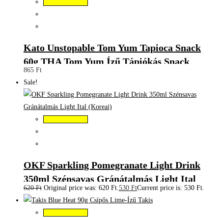
Kosárba teszem
Kato Unstopable Tom Yum Tapioca Snack
60g THA Tom Yum Ízű Tápiókás Snack
865
Ft
Sale!
Kosárba teszem
OKF Sparkling Pomegranate Light Drink
350ml Szénsavas Gránátalmás Light Ital
620
Ft
Original price was: 620 Ft.
530
Ft
Current price is: 530 Ft.
(Koreai)
Kosárba teszem