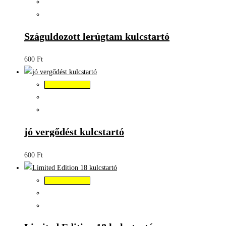
Száguldozott lerúgtam kulcstartó
600
Ft
Kosárba teszem
jó vergődést kulcstartó
600
Ft
Kosárba teszem