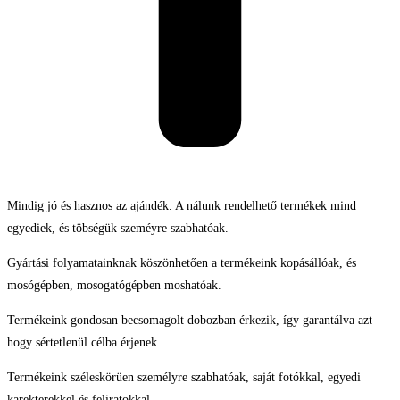
Mindig jó és hasznos az ajándék. A nálunk rendelhető termékek mind
egyediek, és töbségük szeméyre szabhatóak.
Gyártási folyamatainknak köszönhetően a termékeink kopásállóak, és
mosógépben, mosogatógépben moshatóak.
Termékeink gondosan becsomagolt dobozban érkezik, így garantálva azt
hogy sértetlenül célba érjenek.
Termékeink széleskörüen személyre szabhatóak, saját fotókkal, egyedi
karekterekkel és feliratokkal.