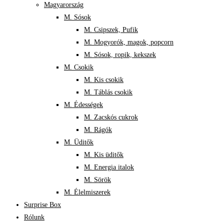
Magyarország
M. Sósok
M. Csipszek, Pufik
M. Mogyorók, magok, popcorn
M. Sósok, ropik, kekszek
M. Csokik
M. Kis csokik
M. Táblás csokik
M. Édességek
M. Zacskós cukrok
M. Rágók
M. Üditők
M. Kis üditők
M. Energia italok
M. Sörök
M. Élelmiszerek
Surprise Box
Rólunk