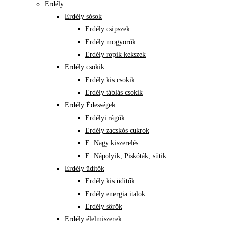
Erdély
Erdély sósok
Erdély csipszek
Erdély mogyorók
Erdély ropik kekszek
Erdély csokik
Erdély kis csokik
Erdély táblás csokik
Erdély Édességek
Erdélyi rágók
Erdély zacskós cukrok
E. Nagy kiszerelés
E. Nápolyik, Piskóták, sütik
Erdély üditők
Erdély kis üditők
Erdély energia italok
Erdély sörök
Erdély élelmiszerek