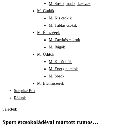
M. Sósok, ropik, kekszek
M. Csokik
M. Kis csokik
M. Táblás csokik
M. Édességek
M. Zacskós cukrok
M. Rágók
M. Üditők
M. Kis üditők
M. Energia italok
M. Sörök
M. Élelmiszerek
Surprise Box
Rólunk
Selected:
Sport étcsokoládéval mártott rumos…