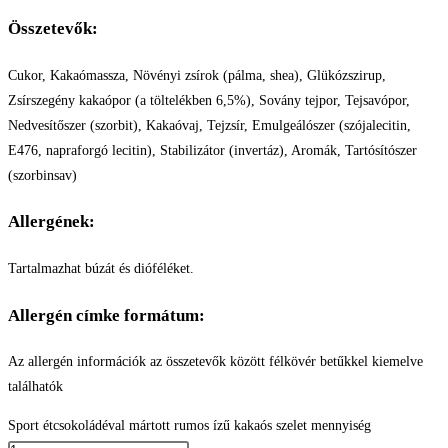
Összetevők:
Cukor, Kakaómassza, Növényi zsírok (pálma, shea), Glükózszirup,
Zsírszegény kakaópor (a töltelékben 6,5%), Sovány tejpor, Tejsavópor,
Nedvesítőszer (szorbit), Kakaóvaj, Tejzsír, Emulgeálószer (szójalecitin,
E476, napraforgó lecitin), Stabilizátor (invertáz), Aromák, Tartósítószer
(szorbinsav)
Allergének:
Tartalmazhat búzát és dióféléket.
Allergén címke formátum:
Az allergén információk az összetevők között félkövér betűkkel kiemelve
találhatók
Sport étcsokoládéval mártott rumos ízű kakaós szelet mennyiség