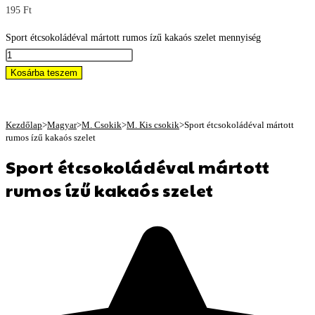
195
Ft
Sport étcsokoládéval mártott rumos ízű kakaós szelet mennyiség
Kosárba teszem
Kezdőlap
>
Magyar
>
M. Csokik
>
M. Kis csokik
>
Sport étcsokoládéval mártott
rumos ízű kakaós szelet
Sport étcsokoládéval mártott
rumos ízű kakaós szelet