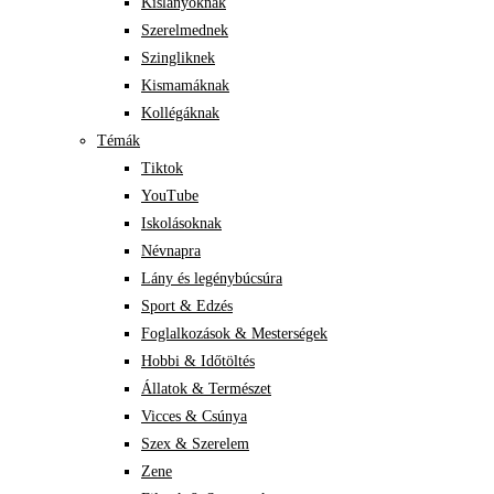
Kislányoknak
Szerelmednek
Szingliknek
Kismamáknak
Kollégáknak
Témák
Tiktok
YouTube
Iskolásoknak
Névnapra
Lány és legénybúcsúra
Sport & Edzés
Foglalkozások & Mesterségek
Hobbi & Időtöltés
Állatok & Természet
Vicces & Csúnya
Szex & Szerelem
Zene