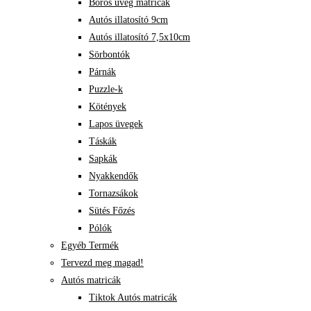
Boros üveg matricák
Autós illatosító 9cm
Autós illatosító 7,5x10cm
Sörbontók
Párnák
Puzzle-k
Kötények
Lapos üvegek
Táskák
Sapkák
Nyakkendők
Tornazsákok
Sütés Főzés
Pólók
Egyéb Termék
Tervezd meg magad!
Autós matricák
Tiktok Autós matricák