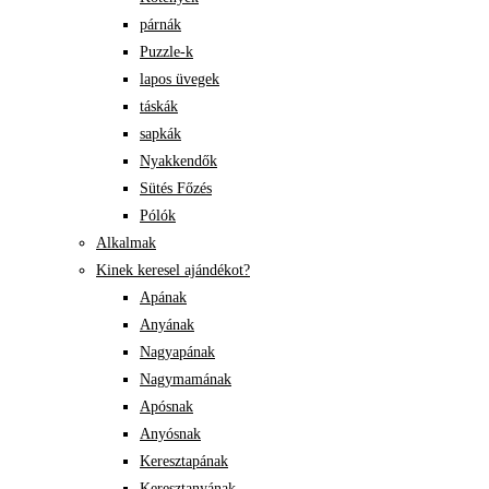
párnák
Puzzle-k
lapos üvegek
táskák
sapkák
Nyakkendők
Sütés Főzés
Pólók
Alkalmak
Kinek keresel ajándékot?
Apának
Anyának
Nagyapának
Nagymamának
Apósnak
Anyósnak
Keresztapának
Keresztanyának