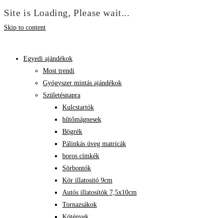
Site is Loading, Please wait...
Skip to content
Egyedi ajándékok
Most trendi
Gyógyszer mintás ajándékok
Születésnapra
Kulcstartók
hűtőmágnesek
Bögrék
Pálinkás üveg matricák
boros címkék
Sörbontók
Kör illatositó 9cm
Autós illatosítók 7,5x10cm
Tornazsákok
Kötények