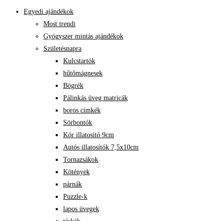
Egyedi ajándékok
Most trendi
Gyógyszer mintás ajándékok
Születésnapra
Kulcstartók
hűtőmágnesek
Bögrék
Pálinkás üveg matricák
boros címkék
Sörbontók
Kör illatositó 9cm
Autós illatosítók 7,5x10cm
Tornazsákok
Kötények
párnák
Puzzle-k
lapos üvegek