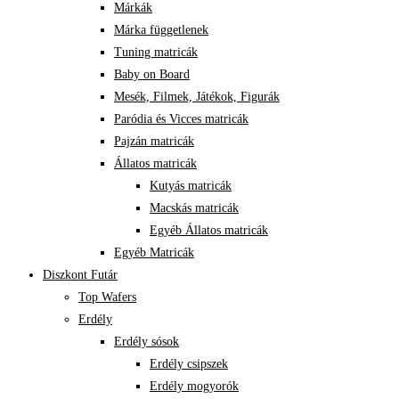
Márkák
Márka függetlenek
Tuning matricák
Baby on Board
Mesék, Filmek, Játékok, Figurák
Paródia és Vicces matricák
Pajzán matricák
Állatos matricák
Kutyás matricák
Macskás matricák
Egyéb Állatos matricák
Egyéb Matricák
Diszkont Futár
Top Wafers
Erdély
Erdély sósok
Erdély csipszek
Erdély mogyorók