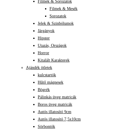
Filmek & Sorozatok
Filmek & Mesék
Sorozatok
Jelek & Szinbólumok
Járgányok
Hipster
Utazás, Országok
Horror
Kitalált Karakterek
Ajándék ötletek
kulcstartók
Hűtő mágnesek
Bögrék
Pálinkás üveg matricák
Boros üveg matricák
Autós illatosító 9cm
Autós illatosító 7,5x10cm
Sörbontók