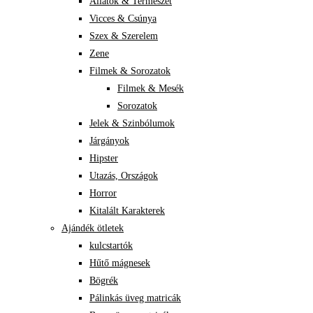
Állatok & Természet
Vicces & Csúnya
Szex & Szerelem
Zene
Filmek & Sorozatok
Filmek & Mesék
Sorozatok
Jelek & Szinbólumok
Járgányok
Hipster
Utazás, Országok
Horror
Kitalált Karakterek
Ajándék ötletek
kulcstartók
Hűtő mágnesek
Bögrék
Pálinkás üveg matricák