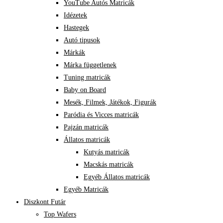
YouTube Autós Matricák
Idézetek
Hastegek
Autó tipusok
Márkák
Márka függetlenek
Tuning matricák
Baby on Board
Mesék, Filmek, Játékok, Figurák
Paródia és Vicces matricák
Pajzán matricák
Állatos matricák
Kutyás matricák
Macskás matricák
Egyéb Állatos matricák
Egyéb Matricák
Diszkont Futár
Top Wafers