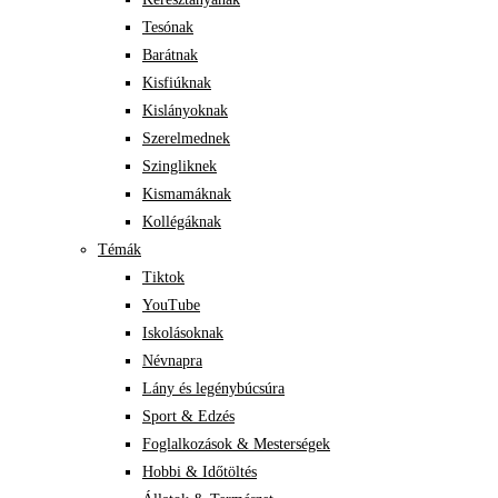
Tesónak
Barátnak
Kisfiúknak
Kislányoknak
Szerelmednek
Szingliknek
Kismamáknak
Kollégáknak
Témák
Tiktok
YouTube
Iskolásoknak
Névnapra
Lány és legénybúcsúra
Sport & Edzés
Foglalkozások & Mesterségek
Hobbi & Időtöltés