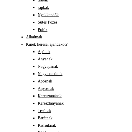
táskák
sapkák
Nyakkendők
Sütés Főzés
Pólók
Alkalmak
Kinek keresel ajándékot?
Apának
Anyának
Nagyapának
Nagymamának
Apósnak
Anyósnak
Keresztapának
Keresztanyának
Tesónak
Barátnak
Kisfiúknak