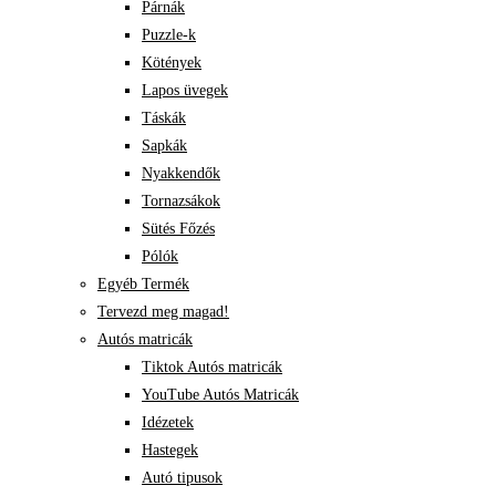
Párnák
Puzzle-k
Kötények
Lapos üvegek
Táskák
Sapkák
Nyakkendők
Tornazsákok
Sütés Főzés
Pólók
Egyéb Termék
Tervezd meg magad!
Autós matricák
Tiktok Autós matricák
YouTube Autós Matricák
Idézetek
Hastegek
Autó tipusok