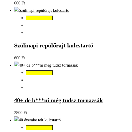
600
Ft
Kosárba teszem
Szülinapi repülőrajt kulcstartó
600
Ft
Kosárba teszem
40+ de b***ni még tudsz tornazsák
2800
Ft
Kosárba teszem