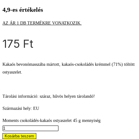
4,9-es értékelés
AZ ÁR 1 DB TERMÉKRE VONATKOZIK.
175
Ft
Kakaós bevonómasszába mártott, kakaós-csokoládés krémmel (71%) töltött
ostyaszelet.
Tárolási információ: száraz, hűvös helyen tárolandó!
Származási hely: EU
Moments csokoládés-kakaós ostyaszelet 45 g mennyiség
Kosárba teszem