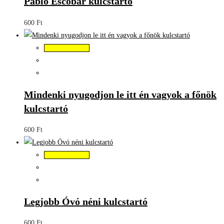
Pablo Escobar kulcstartó
600
Ft
Kosárba teszem
Mindenki nyugodjon le itt én vagyok a főnök
kulcstartó
600
Ft
Kosárba teszem
Legjobb Óvó néni kulcstartó
600
Ft