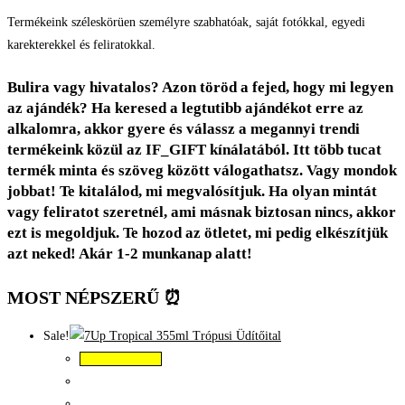
Termékeink széleskörüen személyre szabhatóak, saját fotókkal, egyedi
karekterekkel és feliratokkal.
Bulira vagy hivatalos? Azon töröd a fejed, hogy mi legyen
az ajándék? Ha keresed a legtutibb ajándékot erre az
alkalomra, akkor gyere és válassz a megannyi trendi
termékeink közül az IF_GIFT kínálatából. Itt több tucat
termék minta és szöveg között válogathatsz. Vagy mondok
jobbat! Te kitalálod, mi megvalósítjuk. Ha olyan mintát
vagy feliratot szeretnél, ami másnak biztosan nincs, akkor
ezt is megoldjuk. Te hozod az ötletet, mi pedig elkészítjük
azt neked! Akár 1-2 munkanap alatt!
MOST NÉPSZERŰ ⏰
Sale!
Kosárba teszem