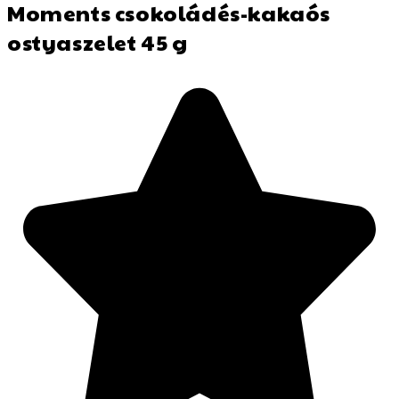
Moments csokoládés-kakaós
ostyaszelet 45 g