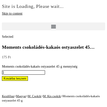
Site is Loading, Please wait...
Skip to content
Selected:
Moments csokoládés-kakaós ostyaszelet 45…
175
Ft
Moments csokoládés-kakaós ostyaszelet 45 g mennyiség
Kosárba teszem
Kezdőlap
>
Magyar
>
M. Csokik
>
M. Kis csokik
>
Moments csokoládés-kakaós
ostyaszelet 45 g