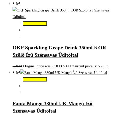
Sale!
Kosárba teszem
OKF Sparkling Grape Drink 350ml KOR
Szőlő Ízű Szénsavas Üdítőital
650
Ft
Original price was: 650 Ft.
530
Ft
Current price is: 530 Ft.
Sale!
Kosárba teszem
Fanta Mango 330ml UK Mangó Ízű
Szénsavas Üdítőital