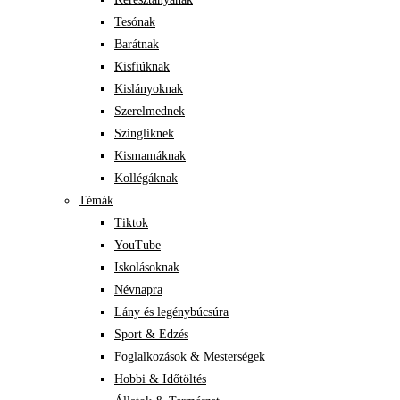
Tesónak
Barátnak
Kisfiúknak
Kislányoknak
Szerelmednek
Szingliknek
Kismamáknak
Kollégáknak
Témák
Tiktok
YouTube
Iskolásoknak
Névnapra
Lány és legénybúcsúra
Sport & Edzés
Foglalkozások & Mesterségek
Hobbi & Időtöltés