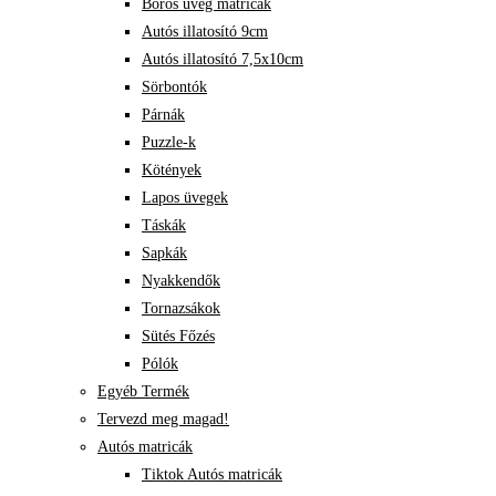
Boros üveg matricák
Autós illatosító 9cm
Autós illatosító 7,5x10cm
Sörbontók
Párnák
Puzzle-k
Kötények
Lapos üvegek
Táskák
Sapkák
Nyakkendők
Tornazsákok
Sütés Főzés
Pólók
Egyéb Termék
Tervezd meg magad!
Autós matricák
Tiktok Autós matricák