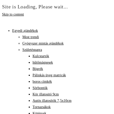
Site is Loading, Please wait...
Skip to content
Egyedi ajándékok
Most trendi
Gyógyszer mintás ajándékok
Születésnapra
Kulcstartók
hűtőmágnesek
Bögrék
Pálinkás üveg matricák
boros címkék
Sörbontók
Kör illatositó 9cm
Autós illatosítók 7,5x10cm
Tornazsákok
Kötények