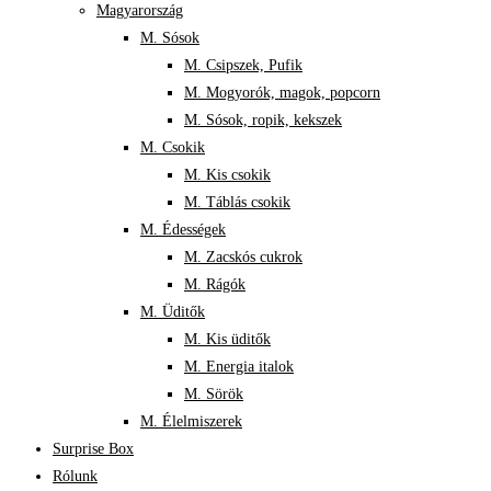
Magyarország
M. Sósok
M. Csipszek, Pufik
M. Mogyorók, magok, popcorn
M. Sósok, ropik, kekszek
M. Csokik
M. Kis csokik
M. Táblás csokik
M. Édességek
M. Zacskós cukrok
M. Rágók
M. Üditők
M. Kis üditők
M. Energia italok
M. Sörök
M. Élelmiszerek
Surprise Box
Rólunk