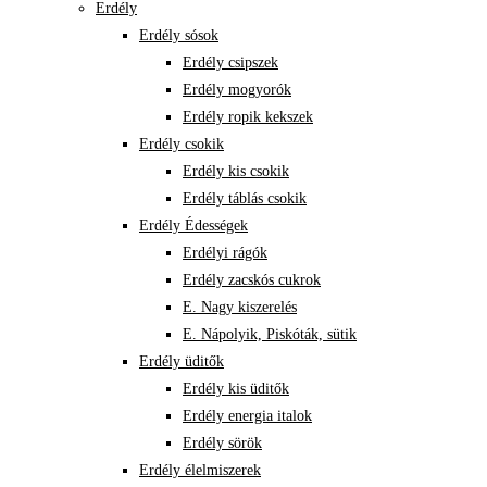
Erdély
Erdély sósok
Erdély csipszek
Erdély mogyorók
Erdély ropik kekszek
Erdély csokik
Erdély kis csokik
Erdély táblás csokik
Erdély Édességek
Erdélyi rágók
Erdély zacskós cukrok
E. Nagy kiszerelés
E. Nápolyik, Piskóták, sütik
Erdély üditők
Erdély kis üditők
Erdély energia italok
Erdély sörök
Erdély élelmiszerek