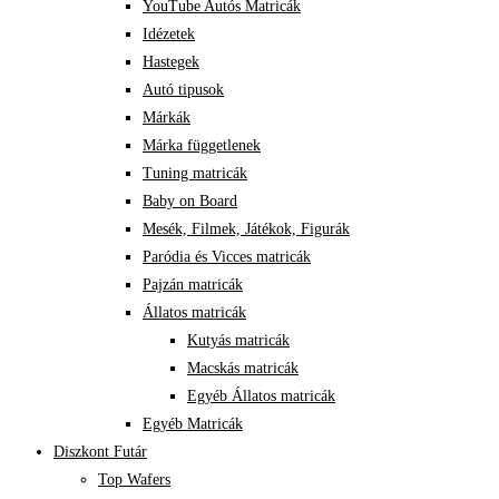
YouTube Autós Matricák
Idézetek
Hastegek
Autó tipusok
Márkák
Márka függetlenek
Tuning matricák
Baby on Board
Mesék, Filmek, Játékok, Figurák
Paródia és Vicces matricák
Pajzán matricák
Állatos matricák
Kutyás matricák
Macskás matricák
Egyéb Állatos matricák
Egyéb Matricák
Diszkont Futár
Top Wafers