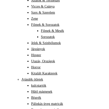
Állatok & Természet
Vicces & Csúnya
Szex & Szerelem
Zene
Filmek & Sorozatok
Filmek & Mesék
Sorozatok
Jelek & Szinbólumok
Járgányok
Hipster
Utazás, Országok
Horror
Kitalált Karakterek
Ajándék ötletek
kulcstartók
Hűtő mágnesek
Bögrék
Pálinkás üveg matricák