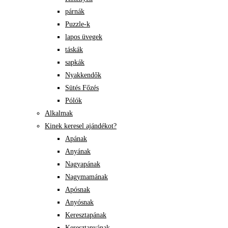
párnák
Puzzle-k
lapos üvegek
táskák
sapkák
Nyakkendők
Sütés Főzés
Pólók
Alkalmak
Kinek keresel ajándékot?
Apának
Anyának
Nagyapának
Nagymamának
Apósnak
Anyósnak
Keresztapának
Keresztanyának