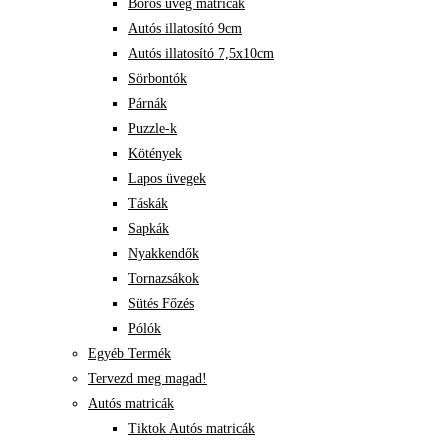
Boros üveg matricák
Autós illatosító 9cm
Autós illatosító 7,5x10cm
Sörbontók
Párnák
Puzzle-k
Kötények
Lapos üvegek
Táskák
Sapkák
Nyakkendők
Tornazsákok
Sütés Főzés
Pólók
Egyéb Termék
Tervezd meg magad!
Autós matricák
Tiktok Autós matricák