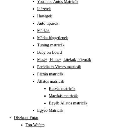
YouTube Autós Matricák
Idézetek
Hastegek
Autó tipusok
Márkák
Márka függetlenek
Tuning matricák
Baby on Board
Mesék, Filmek, Játékok, Figurák
Paródia és Vicces matricák
Pajzán matricák
Állatos matricák
Kutyás matricák
Macskás matricák
Egyéb Állatos matricák
Egyéb Matricák
Diszkont Futár
Top Wafers