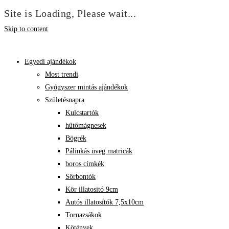
Site is Loading, Please wait...
Skip to content
Egyedi ajándékok
Most trendi
Gyógyszer mintás ajándékok
Születésnapra
Kulcstartók
hűtőmágnesek
Bögrék
Pálinkás üveg matricák
boros címkék
Sörbontók
Kör illatositó 9cm
Autós illatosítók 7,5x10cm
Tornazsákok
Kötények