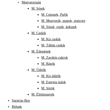
Magyarország
M. Sósok
M. Csipszek, Pufik
M. Mogyorók, magok, popcorn
M. Sósok, ropik, kekszek
M. Csokik
M. Kis csokik
M. Táblás csokik
M. Édességek
M. Zacskós cukrok
M. Rágók
M. Üditők
M. Kis üditők
M. Energia italok
M. Sörök
M. Élelmiszerek
Surprise Box
Rólunk