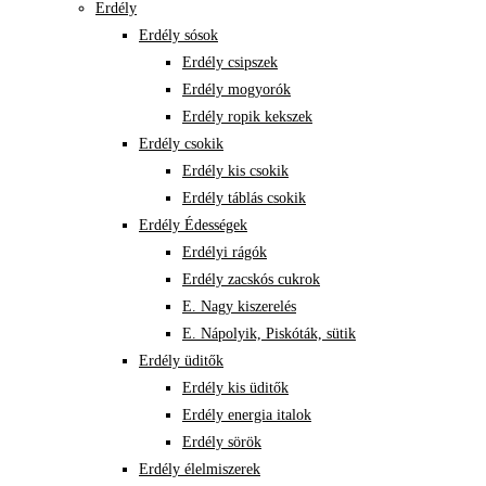
Erdély
Erdély sósok
Erdély csipszek
Erdély mogyorók
Erdély ropik kekszek
Erdély csokik
Erdély kis csokik
Erdély táblás csokik
Erdély Édességek
Erdélyi rágók
Erdély zacskós cukrok
E. Nagy kiszerelés
E. Nápolyik, Piskóták, sütik
Erdély üditők
Erdély kis üditők
Erdély energia italok
Erdély sörök
Erdély élelmiszerek