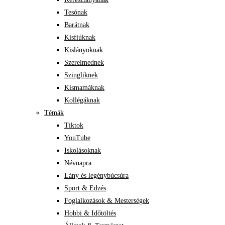
Tesónak
Barátnak
Kisfiúknak
Kislányoknak
Szerelmednek
Szingliknek
Kismamáknak
Kollégáknak
Témák
Tiktok
YouTube
Iskolásoknak
Névnapra
Lány és legénybúcsúra
Sport & Edzés
Foglalkozások & Mesterségek
Hobbi & Időtöltés