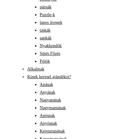
párnák
Puzzle-k
lapos üvegek
táskák
sapkák
Nyakkendők
Sütés Főzés
Pólók
Alkalmak
Kinek keresel ajándékot?
Apának
Anyának
Nagyapának
Nagymamának
Apósnak
Anyósnak
Keresztapának
Keresztanyának