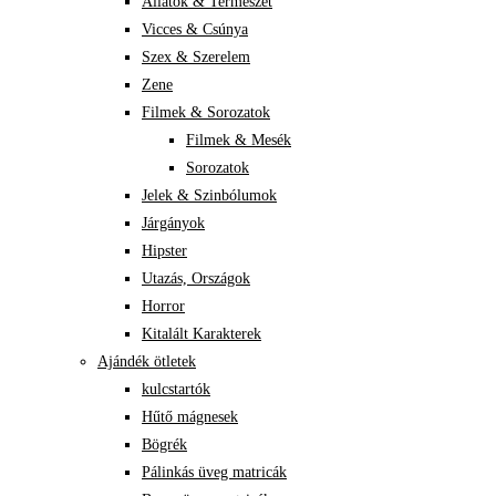
Állatok & Természet
Vicces & Csúnya
Szex & Szerelem
Zene
Filmek & Sorozatok
Filmek & Mesék
Sorozatok
Jelek & Szinbólumok
Járgányok
Hipster
Utazás, Országok
Horror
Kitalált Karakterek
Ajándék ötletek
kulcstartók
Hűtő mágnesek
Bögrék
Pálinkás üveg matricák