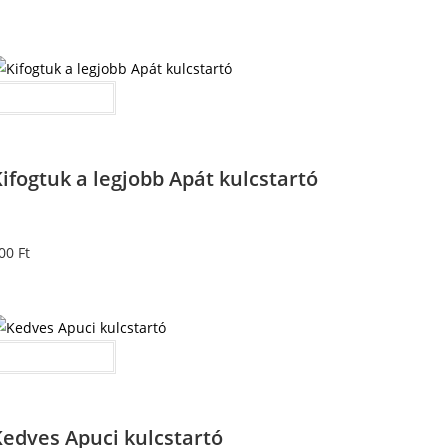
Kosárba teszem
ifogtuk a legjobb Apát kulcstartó
00
Ft
Kosárba teszem
Kedves Apuci kulcstartó