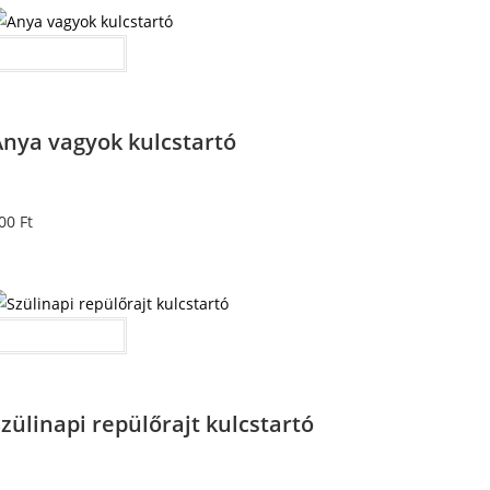
Kosárba teszem
Anya vagyok kulcstartó
00
Ft
Kosárba teszem
zülinapi repülőrajt kulcstartó