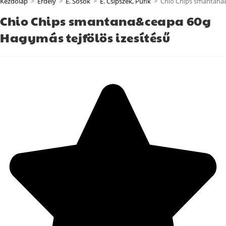
Kezdőlap
>
Erdély
>
E. Sósok
>
E. Csipszek, Pufik
>
Chio Chips smantana&
Chio Chips smantana&ceapa 60g
Hagymás tejfölös izesítésű