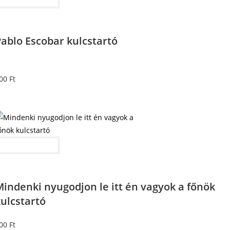
ablo Escobar kulcstartó
00
Ft
Kosárba teszem
indenki nyugodjon le itt én vagyok a főnök
ulcstartó
00
Ft