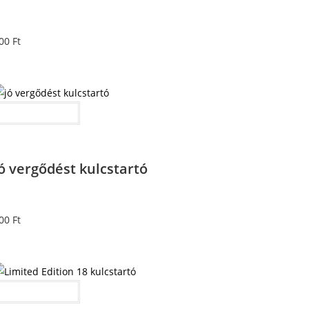
00
Ft
Kosárba teszem
ó vergődést kulcstartó
00
Ft
Kosárba teszem