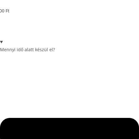
00
Ft
Mennyi idő alatt készül el?