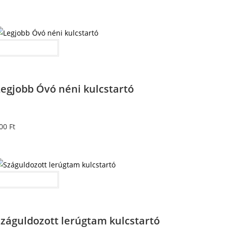
Kosárba teszem
Legjobb Óvó néni kulcstartó
00
Ft
Kosárba teszem
Száguldozott lerúgtam kulcstartó