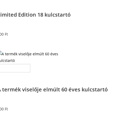
imited Edition 18 kulcstartó
00
Ft
Kosárba teszem
 termék viselője elmúlt 60 éves kulcstartó
00
Ft