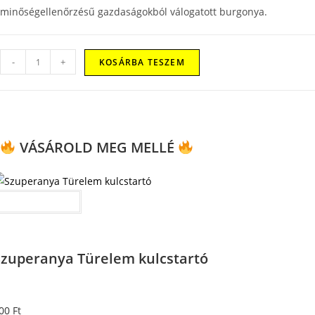
minőségellenőrzésű gazdaságokból válogatott burgonya.
-
+
KOSÁRBA TESZEM
VÁSÁROLD MEG MELLÉ
Kosárba teszem
Szuperanya Türelem kulcstartó
00
Ft