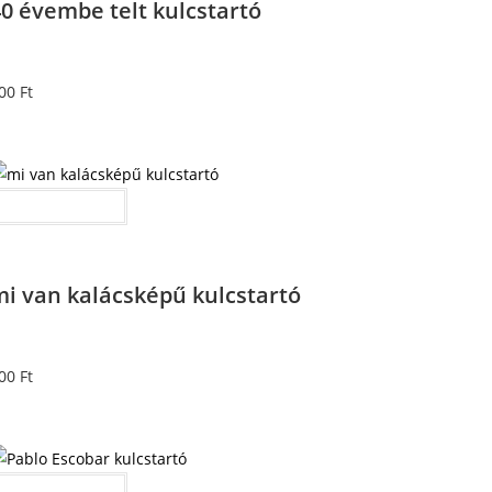
0 évembe telt kulcstartó
00
Ft
Kosárba teszem
mi van kalácsképű kulcstartó
00
Ft
Kosárba teszem