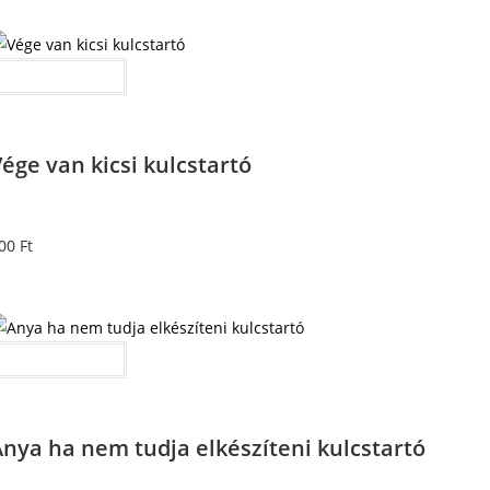
Kosárba teszem
ége van kicsi kulcstartó
00
Ft
Kosárba teszem
nya ha nem tudja elkészíteni kulcstartó