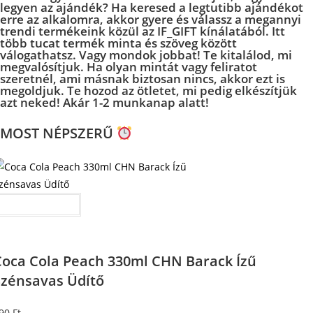
legyen az ajándék? Ha keresed a legtutibb ajándékot
erre az alkalomra, akkor gyere és válassz a megannyi
trendi termékeink közül az IF_GIFT kínálatából. Itt
több tucat termék minta és szöveg között
válogathatsz. Vagy mondok jobbat! Te kitalálod, mi
megvalósítjuk. Ha olyan mintát vagy feliratot
szeretnél, ami másnak biztosan nincs, akkor ezt is
megoldjuk. Te hozod az ötletet, mi pedig elkészítjük
azt neked! Akár 1-2 munkanap alatt!
MOST NÉPSZERŰ
Kosárba teszem
Coca Cola Peach 330ml CHN Barack Ízű
Szénsavas Üdítő
90
Ft