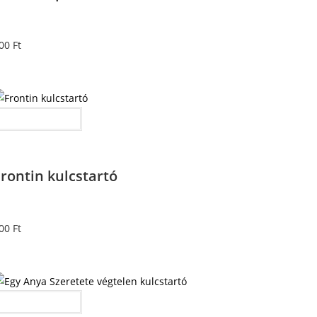
00
Ft
Kosárba teszem
rontin kulcstartó
00
Ft
Kosárba teszem