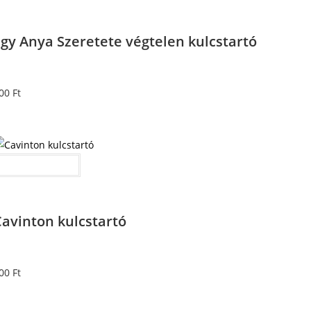
gy Anya Szeretete végtelen kulcstartó
00
Ft
Kosárba teszem
Cavinton kulcstartó
00
Ft