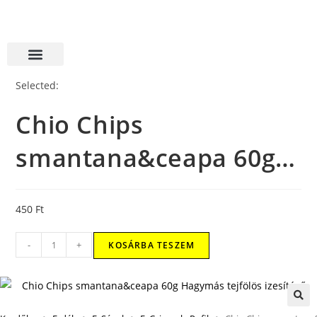
Selected:
Chio Chips
smantana&ceapa 60g…
450
Ft
-
+
KOSÁRBA TESZEM