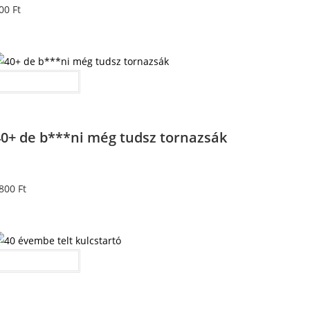
00
Ft
Kosárba teszem
40+ de b***ni még tudsz tornazsák
800
Ft
Kosárba teszem