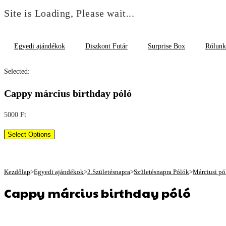
Site is Loading, Please wait...
Skip
to
Egyedi ajándékok
Diszkont Futár
Surprise Box
Rólunk
content
Selected:
Cappy március birthday póló
5000
Ft
Select Options
Kezdőlap
>
Egyedi ajándékok
>
2.Születésnapra
>
Születésnapra Pólók
>
Márciusi pó
Cappy március birthday póló