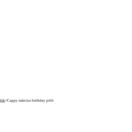
lók
>
Cappy március birthday póló