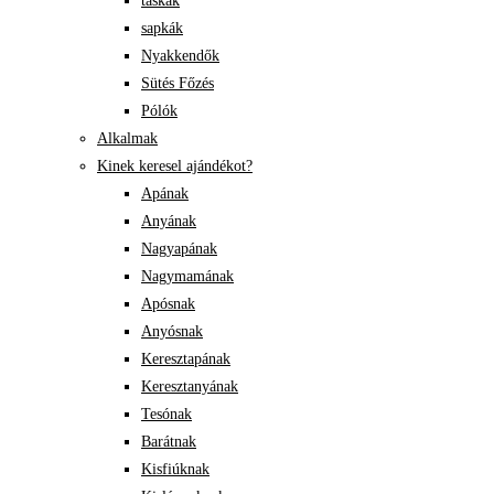
táskák
sapkák
Nyakkendők
Sütés Főzés
Pólók
Alkalmak
Kinek keresel ajándékot?
Apának
Anyának
Nagyapának
Nagymamának
Apósnak
Anyósnak
Keresztapának
Keresztanyának
Tesónak
Barátnak
Kisfiúknak