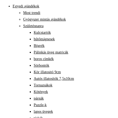
Egyedi ajándékok
Most trendi
Gyógyszer mintás ajándékok
Születésnapra
Kulcstartók
hűtőmágnesek
Bögrék
Pálinkás üveg matricák
boros címkék
Sörbontók
Kör illatositó 9cm
Autós illatosítók 7,5x10cm
Tornazsákok
Kötények
párnák
Puzzle-k
lapos üvegek