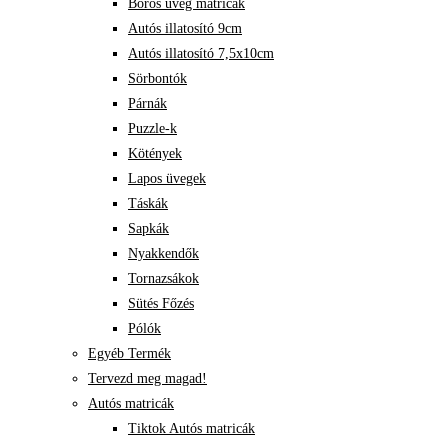
Boros üveg matricák
Autós illatosító 9cm
Autós illatosító 7,5x10cm
Sörbontók
Párnák
Puzzle-k
Kötények
Lapos üvegek
Táskák
Sapkák
Nyakkendők
Tornazsákok
Sütés Főzés
Pólók
Egyéb Termék
Tervezd meg magad!
Autós matricák
Tiktok Autós matricák