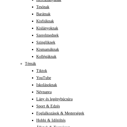
Tesónak
Barátnak
Kisfiúknak
Kislányoknak
Szerelmednek
Szingliknek
Kismamáknak
Kollégáknak
Témák
Tiktok
YouTube
Iskolásoknak
Névnapra
Lány és legénybúcsúra
Sport & Edzés
Foglalkozások & Mesterségek
Hobbi & Időtöltés