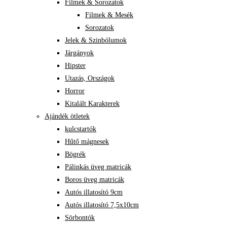
Filmek & Sorozatok
Filmek & Mesék
Sorozatok
Jelek & Szinbólumok
Járgányok
Hipster
Utazás, Országok
Horror
Kitalált Karakterek
Ajándék ötletek
kulcstartók
Hűtő mágnesek
Bögrék
Pálinkás üveg matricák
Boros üveg matricák
Autós illatosító 9cm
Autós illatosító 7,5x10cm
Sörbontók