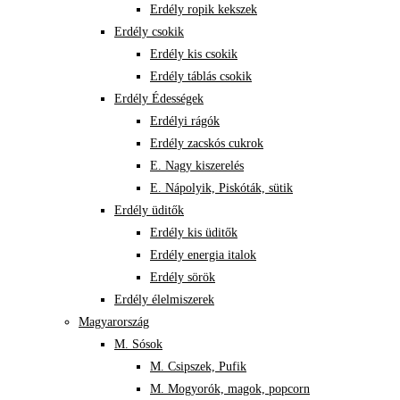
Erdély ropik kekszek
Erdély csokik
Erdély kis csokik
Erdély táblás csokik
Erdély Édességek
Erdélyi rágók
Erdély zacskós cukrok
E. Nagy kiszerelés
E. Nápolyik, Piskóták, sütik
Erdély üditők
Erdély kis üditők
Erdély energia italok
Erdély sörök
Erdély élelmiszerek
Magyarország
M. Sósok
M. Csipszek, Pufik
M. Mogyorók, magok, popcorn