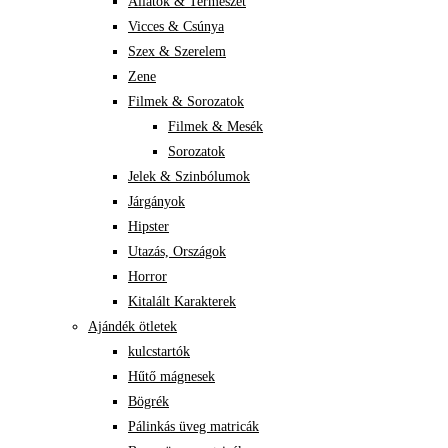
Állatok & Természet
Vicces & Csúnya
Szex & Szerelem
Zene
Filmek & Sorozatok
Filmek & Mesék
Sorozatok
Jelek & Szinbólumok
Járgányok
Hipster
Utazás, Országok
Horror
Kitalált Karakterek
Ajándék ötletek
kulcstartók
Hűtő mágnesek
Bögrék
Pálinkás üveg matricák