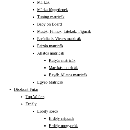
Márkák
Márka függetlenek
Tuning matricák
Baby on Board
Mesék, Filmek, Játékok, Figurák
Paródia és Vicces matricák
Pajzán matricák
Állatos matricák
Kutyás matricák
Macskás matricák
Egyéb Állatos matricák
Egyéb Matricák
Diszkont Futár
Top Wafers
Erdély
Erdély sósok
Erdély csipszek
Erdély mogyorók