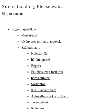
Site is Loading, Please wait...
Skip to content
Egyedi ajándékok
Most trendi
Gyógyszer mintás ajándékok
Születésnapra
Kulcstartók
hűtőmágnesek
Bögrék
Pálinkás üveg matricák
boros címkék
Sörbontók
Kör illatositó 9cm
Autós illatosítók 7,5x10cm
Tornazsákok
Kötények