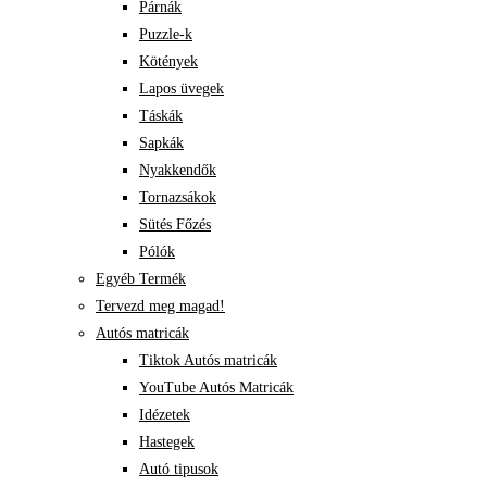
Párnák
Puzzle-k
Kötények
Lapos üvegek
Táskák
Sapkák
Nyakkendők
Tornazsákok
Sütés Főzés
Pólók
Egyéb Termék
Tervezd meg magad!
Autós matricák
Tiktok Autós matricák
YouTube Autós Matricák
Idézetek
Hastegek
Autó tipusok