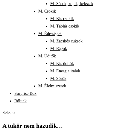
M. Sósok, ropik, kekszek
M. Csokik
M. Kis csokik
M. Táblás csokik
M. Édességek
M. Zacskós cukrok
M. Rágók
M. Üditők
M. Kis üditők
M. Energia italok
M. Sörök
M. Élelmiszerek
Surprise Box
Rólunk
Selected:
A tükör nem hazudik…