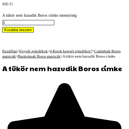
800
Ft
A tükör nem hazudik Boros címke mennyiség
Kosárba teszem
Kezdőlap
>
Egyedi ajándékok
>
4.Kinek keresel ajándékot?
>
Családnak Boros
matricák
>
Barátoknak Boros matricák
>
A tükör nem hazudik Boros címke
A tükör nem hazudik Boros címke