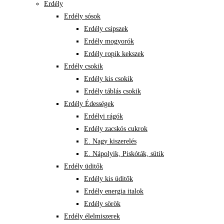
Erdély
Erdély sósok
Erdély csipszek
Erdély mogyorók
Erdély ropik kekszek
Erdély csokik
Erdély kis csokik
Erdély táblás csokik
Erdély Édességek
Erdélyi rágók
Erdély zacskós cukrok
E. Nagy kiszerelés
E. Nápolyik, Piskóták, sütik
Erdély üditők
Erdély kis üditők
Erdély energia italok
Erdély sörök
Erdély élelmiszerek