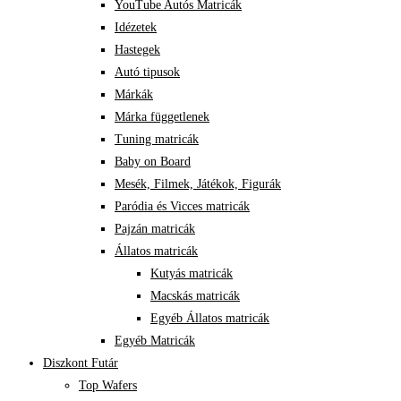
YouTube Autós Matricák
Idézetek
Hastegek
Autó tipusok
Márkák
Márka függetlenek
Tuning matricák
Baby on Board
Mesék, Filmek, Játékok, Figurák
Paródia és Vicces matricák
Pajzán matricák
Állatos matricák
Kutyás matricák
Macskás matricák
Egyéb Állatos matricák
Egyéb Matricák
Diszkont Futár
Top Wafers