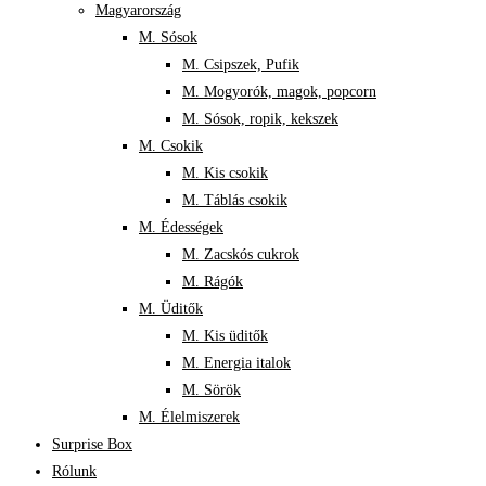
Magyarország
M. Sósok
M. Csipszek, Pufik
M. Mogyorók, magok, popcorn
M. Sósok, ropik, kekszek
M. Csokik
M. Kis csokik
M. Táblás csokik
M. Édességek
M. Zacskós cukrok
M. Rágók
M. Üditők
M. Kis üditők
M. Energia italok
M. Sörök
M. Élelmiszerek
Surprise Box
Rólunk