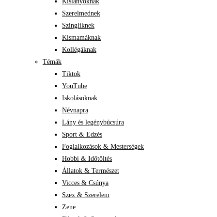
Kislányoknak
Szerelmednek
Szingliknek
Kismamáknak
Kollégáknak
Témák
Tiktok
YouTube
Iskolásoknak
Névnapra
Lány és legénybúcsúra
Sport & Edzés
Foglalkozások & Mesterségek
Hobbi & Időtöltés
Állatok & Természet
Vicces & Csúnya
Szex & Szerelem
Zene