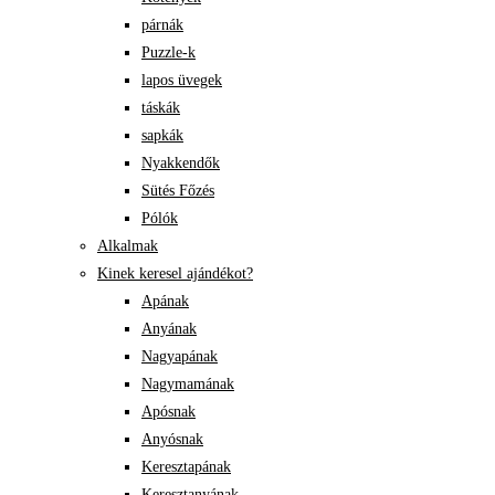
párnák
Puzzle-k
lapos üvegek
táskák
sapkák
Nyakkendők
Sütés Főzés
Pólók
Alkalmak
Kinek keresel ajándékot?
Apának
Anyának
Nagyapának
Nagymamának
Apósnak
Anyósnak
Keresztapának
Keresztanyának