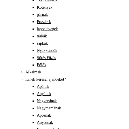
Tornazsákok
Kötények
párnák
Puzzle-k
lapos üvegek
táskák
sapkák
Nyakkendők
Sütés Főzés
Pólók
Alkalmak
Kinek keresel ajándékot?
Apának
Anyának
Nagyapának
Nagymamának
Apósnak
Anyósnak