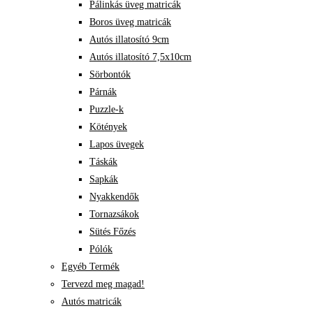
Pálinkás üveg matricák
Boros üveg matricák
Autós illatosító 9cm
Autós illatosító 7,5x10cm
Sörbontók
Párnák
Puzzle-k
Kötények
Lapos üvegek
Táskák
Sapkák
Nyakkendők
Tornazsákok
Sütés Főzés
Pólók
Egyéb Termék
Tervezd meg magad!
Autós matricák