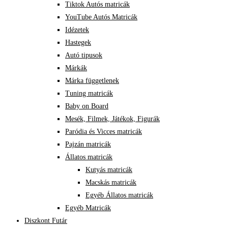
Tiktok Autós matricák
YouTube Autós Matricák
Idézetek
Hastegek
Autó tipusok
Márkák
Márka függetlenek
Tuning matricák
Baby on Board
Mesék, Filmek, Játékok, Figurák
Paródia és Vicces matricák
Pajzán matricák
Állatos matricák
Kutyás matricák
Macskás matricák
Egyéb Állatos matricák
Egyéb Matricák
Diszkont Futár