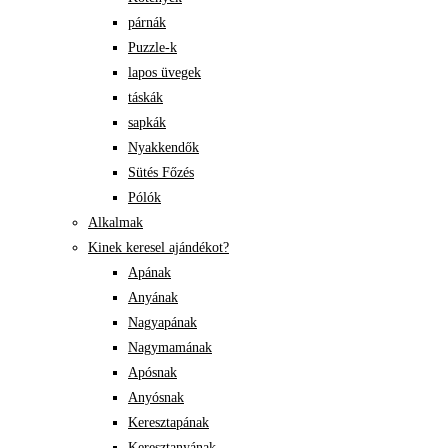
párnák
Puzzle-k
lapos üvegek
táskák
sapkák
Nyakkendők
Sütés Főzés
Pólók
Alkalmak
Kinek keresel ajándékot?
Apának
Anyának
Nagyapának
Nagymamának
Apósnak
Anyósnak
Keresztapának
Keresztanyának