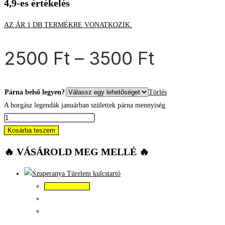
4,9-es értékelés
AZ ÁR 1 DB TERMÉKRE VONATKOZIK.
2500
Ft
–
3500
Ft
Párna belső legyen?
Törlés
A horgász legendák januárban születtek párna mennyiség
Kosárba teszem
🔥 VÁSÁROLD MEG MELLÉ 🔥
Kosárba teszem