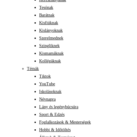
Tesónak
Barátnak
Kisfiúknak
Kislányoknak
Szerelmednek
Szingliknek
Kismamáknak
Kollégáknak
Témák
Tiktok
YouTube
Iskolásoknak
Névnapra
Lány és legénybúcsúra
Sport & Edzés
Foglalkozások & Mesterségek
Hobbi & Időtöltés