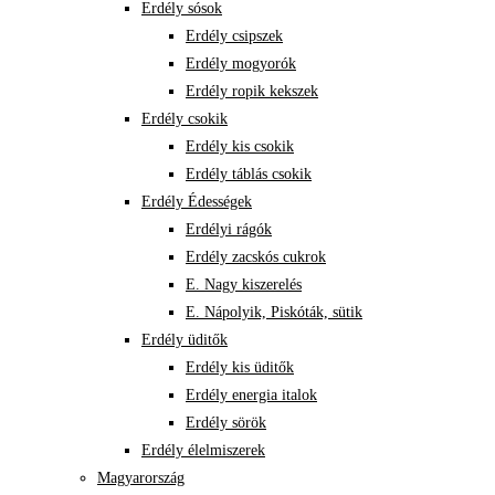
Erdély sósok
Erdély csipszek
Erdély mogyorók
Erdély ropik kekszek
Erdély csokik
Erdély kis csokik
Erdély táblás csokik
Erdély Édességek
Erdélyi rágók
Erdély zacskós cukrok
E. Nagy kiszerelés
E. Nápolyik, Piskóták, sütik
Erdély üditők
Erdély kis üditők
Erdély energia italok
Erdély sörök
Erdély élelmiszerek
Magyarország