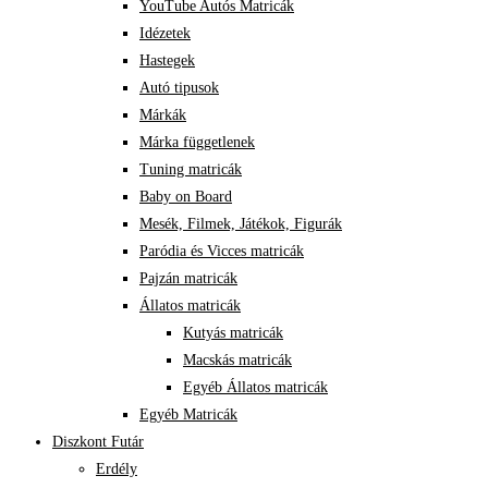
YouTube Autós Matricák
Idézetek
Hastegek
Autó tipusok
Márkák
Márka függetlenek
Tuning matricák
Baby on Board
Mesék, Filmek, Játékok, Figurák
Paródia és Vicces matricák
Pajzán matricák
Állatos matricák
Kutyás matricák
Macskás matricák
Egyéb Állatos matricák
Egyéb Matricák
Diszkont Futár
Erdély