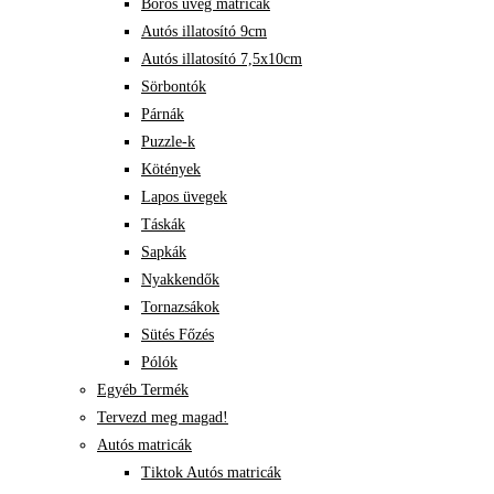
Boros üveg matricák
Autós illatosító 9cm
Autós illatosító 7,5x10cm
Sörbontók
Párnák
Puzzle-k
Kötények
Lapos üvegek
Táskák
Sapkák
Nyakkendők
Tornazsákok
Sütés Főzés
Pólók
Egyéb Termék
Tervezd meg magad!
Autós matricák
Tiktok Autós matricák