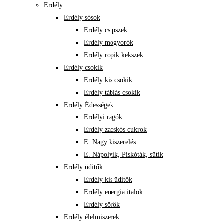
Erdély
Erdély sósok
Erdély csipszek
Erdély mogyorók
Erdély ropik kekszek
Erdély csokik
Erdély kis csokik
Erdély táblás csokik
Erdély Édességek
Erdélyi rágók
Erdély zacskós cukrok
E. Nagy kiszerelés
E. Nápolyik, Piskóták, sütik
Erdély üditők
Erdély kis üditők
Erdély energia italok
Erdély sörök
Erdély élelmiszerek