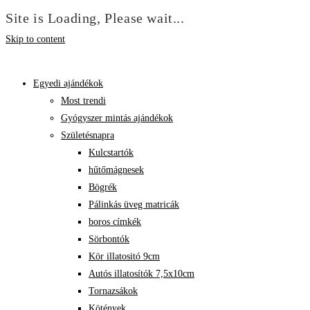
Site is Loading, Please wait...
Skip to content
Egyedi ajándékok
Most trendi
Gyógyszer mintás ajándékok
Születésnapra
Kulcstartók
hűtőmágnesek
Bögrék
Pálinkás üveg matricák
boros címkék
Sörbontók
Kör illatositó 9cm
Autós illatosítók 7,5x10cm
Tornazsákok
Kötények