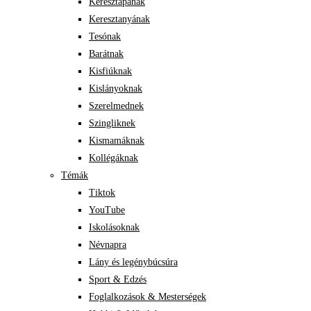
Keresztapának
Keresztanyának
Tesónak
Barátnak
Kisfiúknak
Kislányoknak
Szerelmednek
Szingliknek
Kismamáknak
Kollégáknak
Témák
Tiktok
YouTube
Iskolásoknak
Névnapra
Lány és legénybúcsúra
Sport & Edzés
Foglalkozások & Mesterségek