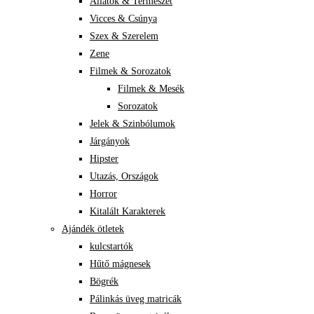
Állatok & Természet
Vicces & Csúnya
Szex & Szerelem
Zene
Filmek & Sorozatok
Filmek & Mesék
Sorozatok
Jelek & Szinbólumok
Járgányok
Hipster
Utazás, Országok
Horror
Kitalált Karakterek
Ajándék ötletek
kulcstartók
Hűtő mágnesek
Bögrék
Pálinkás üveg matricák