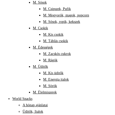
M. Sósok
M. Csipszek, Pufik
M. Mogyorók, magok, popcorn
M. Sósok, ropik, kekszek
M. Csokik
M. Kis csokik
M. Táblás csokik
M. Édességek
M. Zacskós cukrok
M. Rágók
M. Üditők
M. Kis üditők
M. Energia italok
M. Sörök
M. Élelmiszerek
World Snacks
A hónap ajánlatai
Üditők, Italok