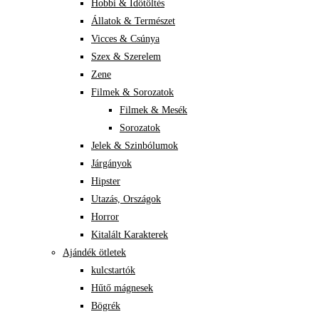
Hobbi & Időtöltés
Állatok & Természet
Vicces & Csúnya
Szex & Szerelem
Zene
Filmek & Sorozatok
Filmek & Mesék
Sorozatok
Jelek & Szinbólumok
Járgányok
Hipster
Utazás, Országok
Horror
Kitalált Karakterek
Ajándék ötletek
kulcstartók
Hűtő mágnesek
Bögrék