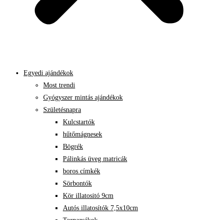
Egyedi ajándékok
Most trendi
Gyógyszer mintás ajándékok
Születésnapra
Kulcstartók
hűtőmágnesek
Bögrék
Pálinkás üveg matricák
boros címkék
Sörbontók
Kör illatositó 9cm
Autós illatosítók 7,5x10cm