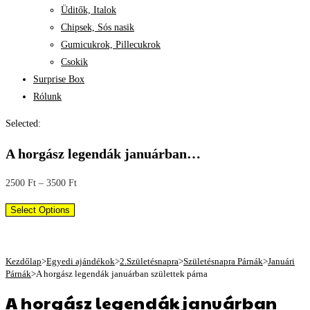
Üditők, Italok
Chipsek, Sós nasik
Gumicukrok, Pillecukrok
Csokik
Surprise Box
Rólunk
Selected:
A horgász legendák januárban…
2500
Ft
–
3500
Ft
Select Options
Kezdőlap
>
Egyedi ajándékok
>
2.Születésnapra
>
Születésnapra Párnák
>
Januári
Párnák
>
A horgász legendák januárban születtek párna
A horgász legendák januárban