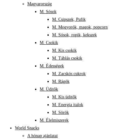
Magyarország
M. Sósok
M. Csipszek, Pufik
M. Mogyorók, magok, popcorn
M. Sósok, ropik, kekszek
M. Csokik
M. Kis csokik
M. Táblás csokik
M. Édességek
M. Zacskós cukrok
M. Rágók
M. Üditők
M. Kis üditők
M. Energia italok
M. Sörök
M. Élelmiszerek
World Snacks
A hónap ajánlatai