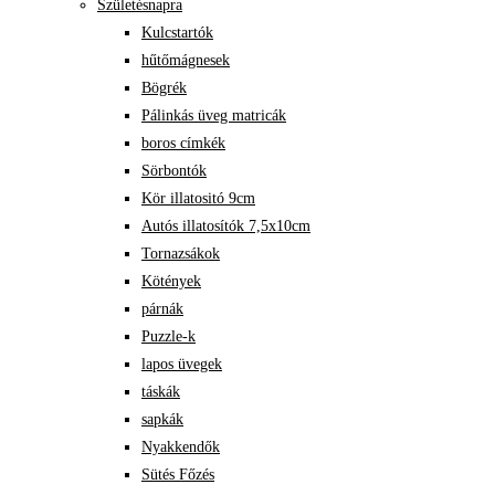
Születésnapra
Kulcstartók
hűtőmágnesek
Bögrék
Pálinkás üveg matricák
boros címkék
Sörbontók
Kör illatositó 9cm
Autós illatosítók 7,5x10cm
Tornazsákok
Kötények
párnák
Puzzle-k
lapos üvegek
táskák
sapkák
Nyakkendők
Sütés Főzés