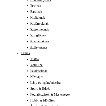
Tesónak
Barátnak
Kisfiúknak
Kislányoknak
Szerelmednek
Szingliknek
Kismamáknak
Kollégáknak
Témák
Tiktok
YouTube
Iskolásoknak
Névnapra
Lány és legénybúcsúra
Sport & Edzés
Foglalkozások & Mesterségek
Hobbi & Időtöltés