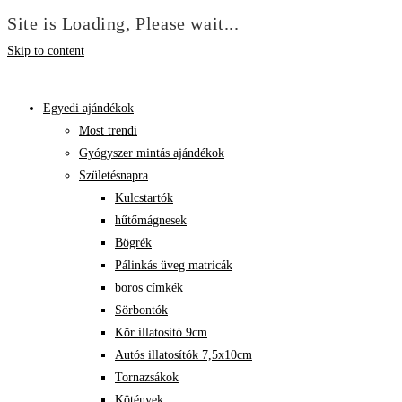
Site is Loading, Please wait...
Skip to content
Egyedi ajándékok
Most trendi
Gyógyszer mintás ajándékok
Születésnapra
Kulcstartók
hűtőmágnesek
Bögrék
Pálinkás üveg matricák
boros címkék
Sörbontók
Kör illatositó 9cm
Autós illatosítók 7,5x10cm
Tornazsákok
Kötények