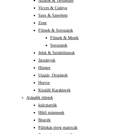
Állatok & Természet
Vicces & Csúnya
Szex & Szerelem
Zene
Filmek & Sorozatok
Filmek & Mesék
Sorozatok
Jelek & Szinbólumok
Járgányok
Hipster
Utazás, Országok
Horror
Kitalált Karakterek
Ajándék ötletek
kulcstartók
Hűtő mágnesek
Bögrék
Pálinkás üveg matricák