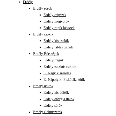
Erdély
Erdély sósok
Erdély csipszek
Erdély mogyorók
Erdély ropik kekszek
Erdély csokik
Erdély kis csokik
Erdély táblás csokik
Erdély Édességek
Erdélyi rágók
Erdély zacskós cukrok
E. Nagy kiszerelés
E. Nápolyik, Piskóták, sütik
Erdély üditők
Erdély kis üditők
Erdély energia italok
Erdély sörök
Erdély élelmiszerek