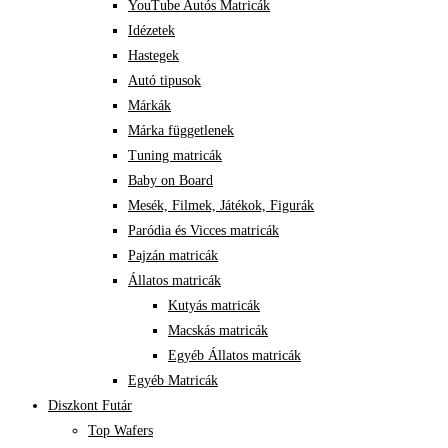
YouTube Autós Matricák
Idézetek
Hastegek
Autó tipusok
Márkák
Márka függetlenek
Tuning matricák
Baby on Board
Mesék, Filmek, Játékok, Figurák
Paródia és Vicces matricák
Pajzán matricák
Állatos matricák
Kutyás matricák
Macskás matricák
Egyéb Állatos matricák
Egyéb Matricák
Diszkont Futár
Top Wafers