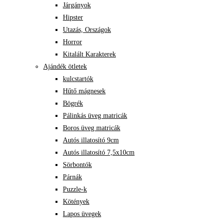
Járgányok
Hipster
Utazás, Országok
Horror
Kitalált Karakterek
Ajándék ötletek
kulcstartók
Hűtő mágnesek
Bögrék
Pálinkás üveg matricák
Boros üveg matricák
Autós illatosító 9cm
Autós illatosító 7,5x10cm
Sörbontók
Párnák
Puzzle-k
Kötények
Lapos üvegek