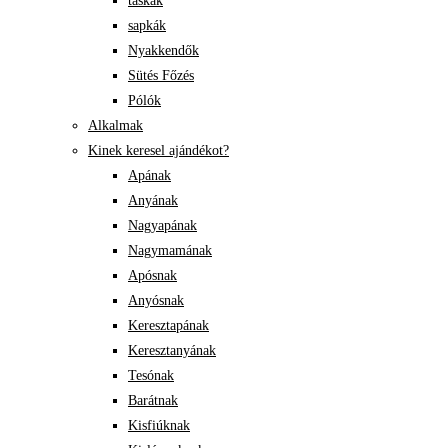
táskák
sapkák
Nyakkendők
Sütés Főzés
Pólók
Alkalmak
Kinek keresel ajándékot?
Apának
Anyának
Nagyapának
Nagymamának
Apósnak
Anyósnak
Keresztapának
Keresztanyának
Tesónak
Barátnak
Kisfiúknak