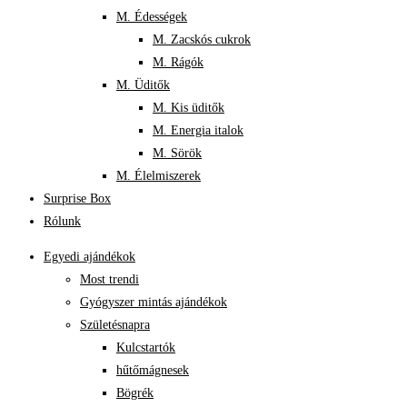
M. Édességek
M. Zacskós cukrok
M. Rágók
M. Üditők
M. Kis üditők
M. Energia italok
M. Sörök
M. Élelmiszerek
Surprise Box
Rólunk
Egyedi ajándékok
Most trendi
Gyógyszer mintás ajándékok
Születésnapra
Kulcstartók
hűtőmágnesek
Bögrék