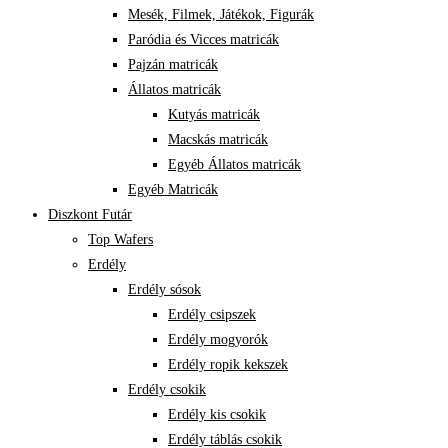
Mesék, Filmek, Játékok, Figurák
Paródia és Vicces matricák
Pajzán matricák
Állatos matricák
Kutyás matricák
Macskás matricák
Egyéb Állatos matricák
Egyéb Matricák
Diszkont Futár
Top Wafers
Erdély
Erdély sósok
Erdély csipszek
Erdély mogyorók
Erdély ropik kekszek
Erdély csokik
Erdély kis csokik
Erdély táblás csokik