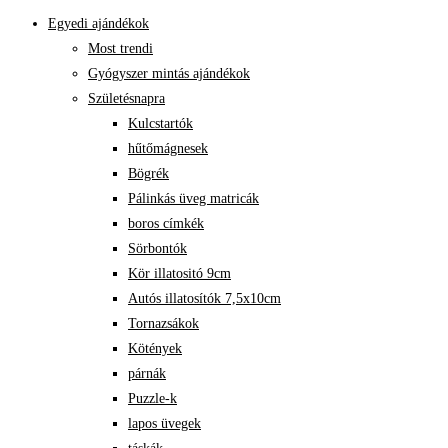
Egyedi ajándékok
Most trendi
Gyógyszer mintás ajándékok
Születésnapra
Kulcstartók
hűtőmágnesek
Bögrék
Pálinkás üveg matricák
boros címkék
Sörbontók
Kör illatositó 9cm
Autós illatosítók 7,5x10cm
Tornazsákok
Kötények
párnák
Puzzle-k
lapos üvegek