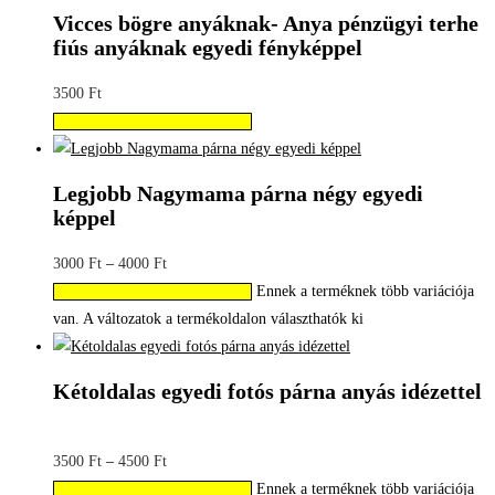
Vicces bögre anyáknak- Anya pénzügyi terhe
fiús anyáknak egyedi fényképpel
3500
Ft
Válassza az Opciók lehetőséget
Legjobb Nagymama párna négy egyedi
képpel
3000
Ft
–
4000
Ft
Ennek a terméknek több variációja
Válassza az Opciók lehetőséget
van. A változatok a termékoldalon választhatók ki
Kétoldalas egyedi fotós párna anyás idézettel
3500
Ft
–
4500
Ft
Ennek a terméknek több variációja
Válassza az Opciók lehetőséget