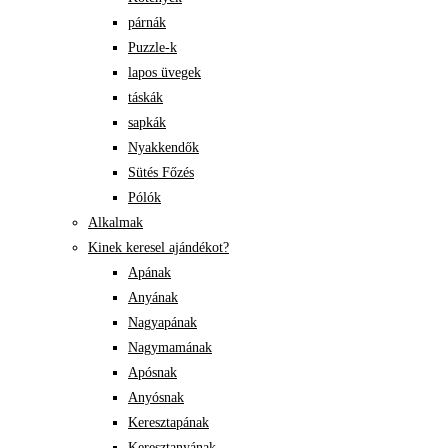
párnák
Puzzle-k
lapos üvegek
táskák
sapkák
Nyakkendők
Sütés Főzés
Pólók
Alkalmak
Kinek keresel ajándékot?
Apának
Anyának
Nagyapának
Nagymamának
Apósnak
Anyósnak
Keresztapának
Keresztanyának