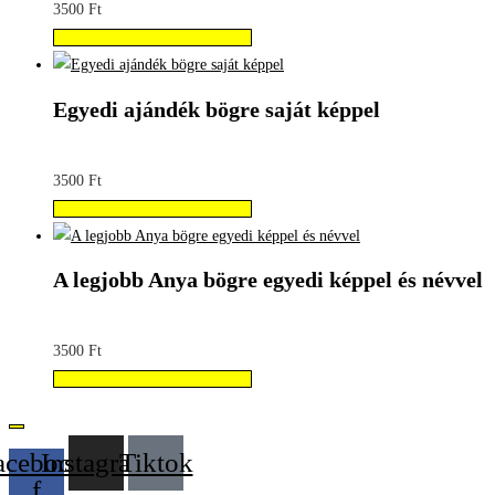
3500
Ft
Válassza az Opciók lehetőséget
Egyedi ajándék bögre saját képpel
3500
Ft
Válassza az Opciók lehetőséget
A legjobb Anya bögre egyedi képpel és névvel
3500
Ft
Válassza az Opciók lehetőséget
acebook-
Instagram
Tiktok
f