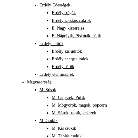
Erdély Édességek
Erdélyi rágók
Erdély zacskós cukrok
E. Nagy kiszerelés
E. Nápolyik, Piskóták, sütik
Erdély üditők
Erdély kis üditők
Erdély energia italok
Erdély sörök
Erdély élelmiszerek
Magyarország
M. Sósok
M. Csipszek, Pufik
M. Mogyorók, magok, popcorn
M. Sósok, ropik, kekszek
M. Csokik
M. Kis csokik
M. Táblás csokik