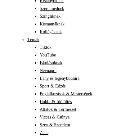
Kislányoknak
Szerelmednek
Szingliknek
Kismamáknak
Kollégáknak
Témák
Tiktok
YouTube
Iskolásoknak
Névnapra
Lány és legénybúcsúra
Sport & Edzés
Foglalkozások & Mesterségek
Hobbi & Időtöltés
Állatok & Természet
Vicces & Csúnya
Szex & Szerelem
Zene