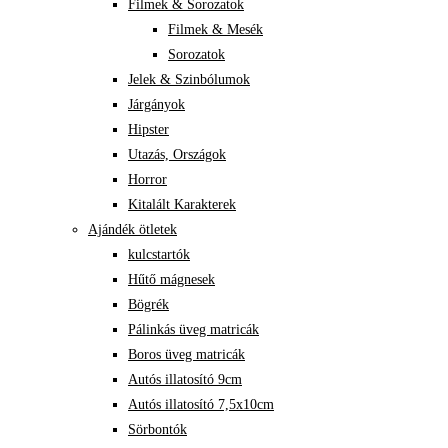
Filmek & Sorozatok
Filmek & Mesék
Sorozatok
Jelek & Szinbólumok
Járgányok
Hipster
Utazás, Országok
Horror
Kitalált Karakterek
Ajándék ötletek
kulcstartók
Hűtő mágnesek
Bögrék
Pálinkás üveg matricák
Boros üveg matricák
Autós illatosító 9cm
Autós illatosító 7,5x10cm
Sörbontók