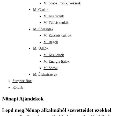
M. Sósok, ropik, kekszek
M. Csokik
M. Kis csokik
M. Táblás csokik
M. Édességek
M. Zacskós cukrok
M. Rágók
M. Üditők
M. Kis üditők
M. Energia italok
M. Sörök
M. Élelmiszerek
Surprise Box
Rólunk
Nőnapi Ajándékok
Lepd meg Nőnap alkalmából szeretteidet ezekkel