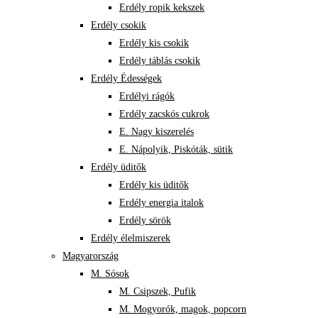
Erdély ropik kekszek
Erdély csokik
Erdély kis csokik
Erdély táblás csokik
Erdély Édességek
Erdélyi rágók
Erdély zacskós cukrok
E. Nagy kiszerelés
E. Nápolyik, Piskóták, sütik
Erdély üditők
Erdély kis üditők
Erdély energia italok
Erdély sörök
Erdély élelmiszerek
Magyarország
M. Sósok
M. Csipszek, Pufik
M. Mogyorók, magok, popcorn