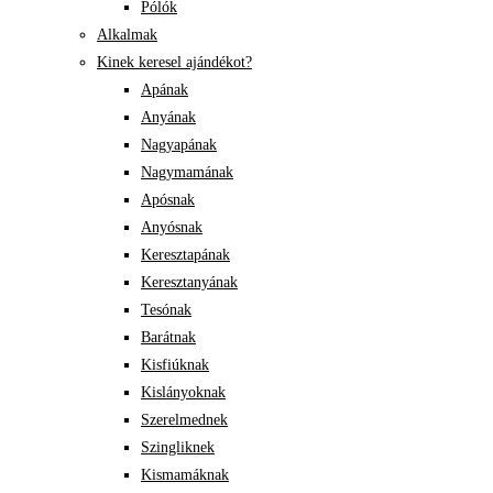
Pólók
Alkalmak
Kinek keresel ajándékot?
Apának
Anyának
Nagyapának
Nagymamának
Apósnak
Anyósnak
Keresztapának
Keresztanyának
Tesónak
Barátnak
Kisfiúknak
Kislányoknak
Szerelmednek
Szingliknek
Kismamáknak