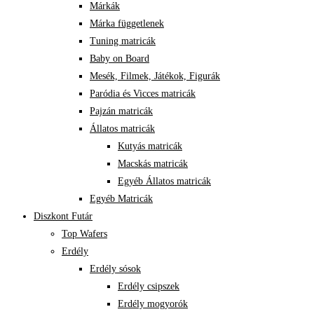
Márkák
Márka függetlenek
Tuning matricák
Baby on Board
Mesék, Filmek, Játékok, Figurák
Paródia és Vicces matricák
Pajzán matricák
Állatos matricák
Kutyás matricák
Macskás matricák
Egyéb Állatos matricák
Egyéb Matricák
Diszkont Futár
Top Wafers
Erdély
Erdély sósok
Erdély csipszek
Erdély mogyorók