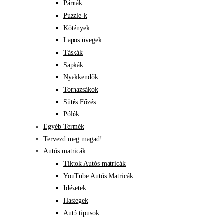
Párnák
Puzzle-k
Kötények
Lapos üvegek
Táskák
Sapkák
Nyakkendők
Tornazsákok
Sütés Főzés
Pólók
Egyéb Termék
Tervezd meg magad!
Autós matricák
Tiktok Autós matricák
YouTube Autós Matricák
Idézetek
Hastegek
Autó tipusok