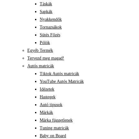
Táskák
Sapkák
Nyakkendők
Tornazsákok
Sütés Főzés
Pólók
Egyéb Termék
Tervezd meg magad!
Autós matricák
Tiktok Autós matricák
YouTube Autós Matricák
Idézetek
Hastegek
Autó tipusok
Márkák
Márka függetlenek
Tuning matricák
Baby on Board