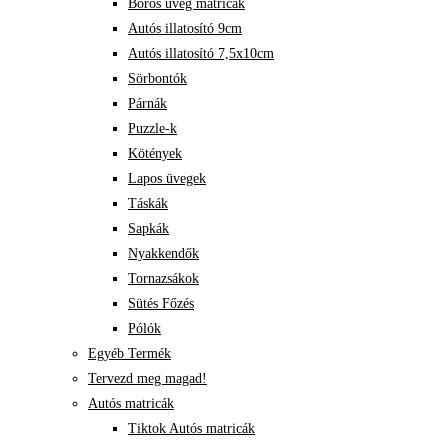
Boros üveg matricák
Autós illatosító 9cm
Autós illatosító 7,5x10cm
Sörbontók
Párnák
Puzzle-k
Kötények
Lapos üvegek
Táskák
Sapkák
Nyakkendők
Tornazsákok
Sütés Főzés
Pólók
Egyéb Termék
Tervezd meg magad!
Autós matricák
Tiktok Autós matricák