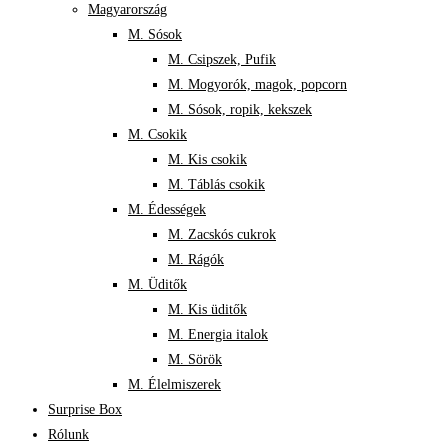
Magyarország
M. Sósok
M. Csipszek, Pufik
M. Mogyorók, magok, popcorn
M. Sósok, ropik, kekszek
M. Csokik
M. Kis csokik
M. Táblás csokik
M. Édességek
M. Zacskós cukrok
M. Rágók
M. Üditők
M. Kis üditők
M. Energia italok
M. Sörök
M. Élelmiszerek
Surprise Box
Rólunk