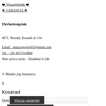
❤️ Visszajelzések ❤️
🌟 GARANCIA 🌟
Elérhetőségeink
4971. Rozsály Kossuth út 114.
Email.: ignaczgyorgy01@gmail.com
Tel.: +36-30/574-6864
Web nyitva tartás.: Általában 0-24h
© Minden jog fenntartva.
0
Kosarad
Üres
Vissza vásárolni