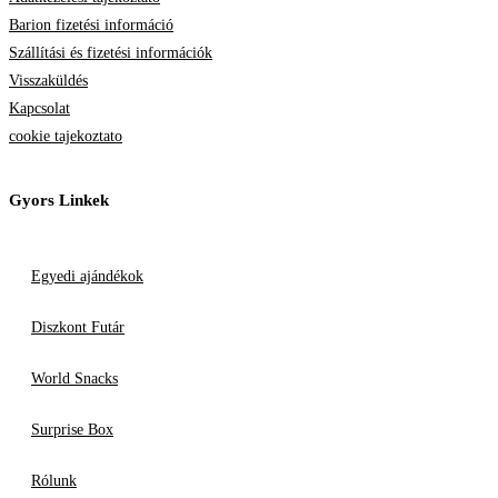
Barion fizetési információ
Szállítási és fizetési információk
Visszaküldés
Kapcsolat
cookie tajekoztato
Gyors Linkek
Egyedi ajándékok
Diszkont Futár
World Snacks
Surprise Box
Rólunk