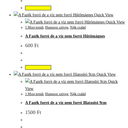
Kosárba teszem
Quick View
Quick View
1.Most trendi
,
Humoros szöveg
,
Nájk család
A Fazék forró de a víz nem forró Hűtőmágnes
600
Ft
Kosárba teszem
Quick View
Quick
View
1.Most trendi
,
Humoros szöveg
,
Nájk család
A Fazék forró de a víz nem forró Illatosító 9cm
1500
Ft