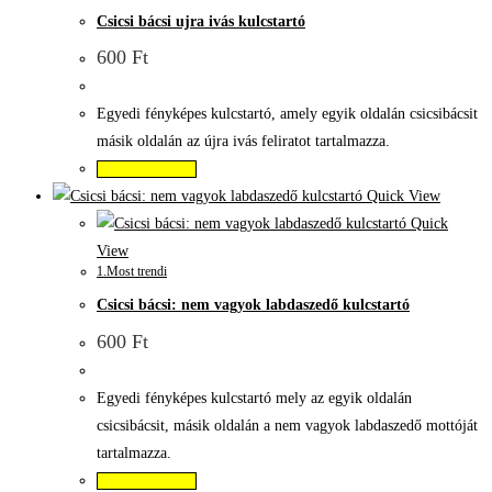
Csicsi bácsi ujra ivás kulcstartó
600
Ft
Egyedi fényképes kulcstartó, amely egyik oldalán csicsibácsit
másik oldalán az újra ivás feliratot tartalmazza.
Kosárba teszem
Quick View
Quick
View
1.Most trendi
Csicsi bácsi: nem vagyok labdaszedő kulcstartó
600
Ft
Egyedi fényképes kulcstartó mely az egyik oldalán
csicsibácsit, másik oldalán a nem vagyok labdaszedő mottóját
tartalmazza.
Kosárba teszem