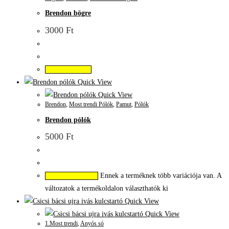
Brendon bögre
3000
Ft
Kosárba teszem
Quick View
Quick View
Brendon
,
Most trendi Pólók
,
Pamut
,
Pólók
Brendon pólók
5000
Ft
Ennek a terméknek több variációja van. A
Opciók választása
változatok a termékoldalon választhatók ki
Quick View
Quick View
1.Most trendi
,
Anyós só