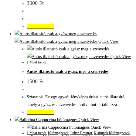
3000
Ft
Kosárba teszem
Quick View
Quick View
1.Most trendi
Autós illatosító csak a gyász meg a szenvedés
1500
Ft
Sziasztok. Ez egy egyedi fényképes óriási autós illatosító
amely a gyász és a szenvedés motivumot tartalmazza.
Kosárba teszem
Quick View
Quick View
1.Most trendi
,
hűtőmágnesek
,
Italian Brainrot
,
Kisfiunak hűtőmágnesek
,