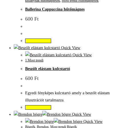
kislánynak hűtőmágnesek
,
Most trendi Hűtőmágnesek
Ballerina Cappuccina hűtőmágnes
600
Ft
Kosárba teszem
Quick View
Quick View
1.Most trendi
Beszólt elástam kulcstartó
600
Ft
Egyedi fényképes kulcstartó amely a beszólt elástam
illusztrációt tartalmazza.
Kosárba teszem
Quick View
Quick View
Bögrék
,
Brendon
,
Most trendi Bögrék