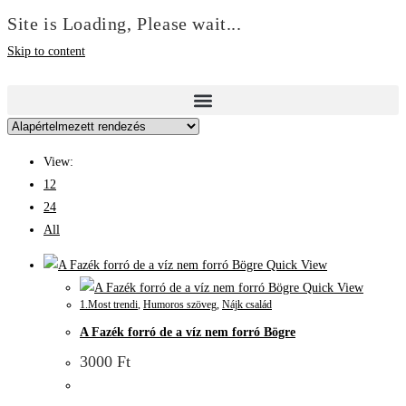
Site is Loading, Please wait...
Skip to content
View:
12
24
All
Quick View
Quick View
1.Most trendi
,
Humoros szöveg
,
Nájk család
A Fazék forró de a víz nem forró Bögre
3000
Ft