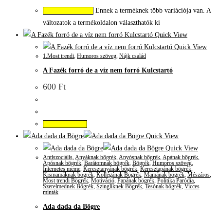
Ennek a terméknek több variációja van. A
Opciók választása
változatok a termékoldalon választhatók ki
Quick View
Quick View
1.Most trendi
,
Humoros szöveg
,
Nájk család
A Fazék forró de a víz nem forró Kulcstartó
600
Ft
Kosárba teszem
Quick View
Quick View
Antiszociális
,
Anyáknak bögrék
,
Anyósnak bögrék
,
Apának bögrék
,
Apósnak bögrék
,
Barátomnak bögrék
,
Bögrék
,
Humoros szöveg
,
Internetes meme
,
Keresztanyának bögrék
,
Keresztapának bögrék
,
Kismamáknak bögrék
,
Kollégának Bögrék
,
Mamának bögrék
,
Mészáros
,
Most trendi Bögrék
,
Motiváció
,
Papának bögrék
,
Politika Paródia
,
Szerelmednek Bögrék
,
Szingliknek Bögrék
,
Tesónak bögrék
,
Vicces
minták
Ada dada da Bögre