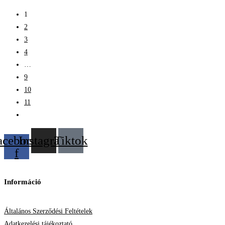
1
2
3
4
…
9
10
11
acebook-
Instagram
Tiktok
f
Információ
Általános Szerződési Feltételek
Adatkezelési tájékoztató