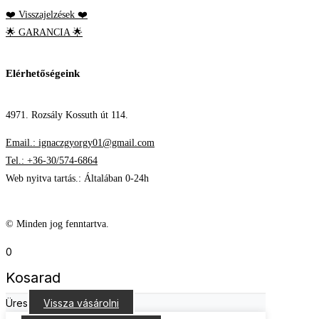
❤️ Visszajelzések ❤️
🌟 GARANCIA 🌟
Elérhetőségeink
4971. Rozsály Kossuth út 114.
Email.: ignaczgyorgy01@gmail.com
Tel.: +36-30/574-6864
Web nyitva tartás.: Általában 0-24h
© Minden jog fenntartva.
0
Kosarad
Üres
Vissza vásárolni