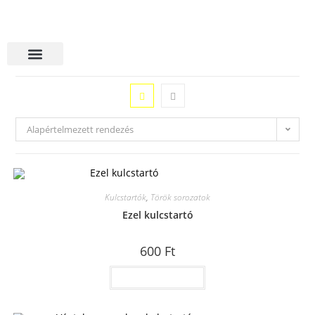
Alapértelmezett rendezés
Kulcstartók
,
Török sorozatok
Ezel kulcstartó
600
Ft
Kosárba teszem