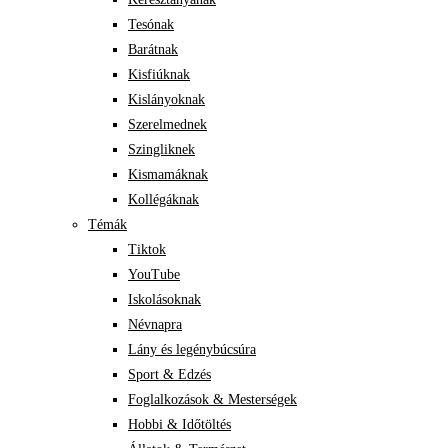
Tesónak
Barátnak
Kisfiúknak
Kislányoknak
Szerelmednek
Szingliknek
Kismamáknak
Kollégáknak
Témák
Tiktok
YouTube
Iskolásoknak
Névnapra
Lány és legénybúcsúra
Sport & Edzés
Foglalkozások & Mesterségek
Hobbi & Időtöltés