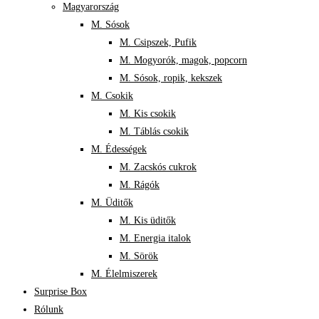
Magyarország
M. Sósok
M. Csipszek, Pufik
M. Mogyorók, magok, popcorn
M. Sósok, ropik, kekszek
M. Csokik
M. Kis csokik
M. Táblás csokik
M. Édességek
M. Zacskós cukrok
M. Rágók
M. Üditők
M. Kis üditők
M. Energia italok
M. Sörök
M. Élelmiszerek
Surprise Box
Rólunk