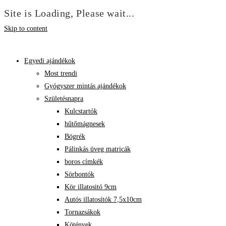
Site is Loading, Please wait...
Skip to content
Egyedi ajándékok
Most trendi
Gyógyszer mintás ajándékok
Születésnapra
Kulcstartók
hűtőmágnesek
Bögrék
Pálinkás üveg matricák
boros címkék
Sörbontók
Kör illatositó 9cm
Autós illatosítók 7,5x10cm
Tornazsákok
Kötények