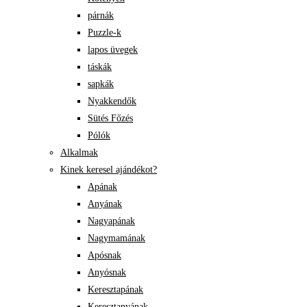
párnák
Puzzle-k
lapos üvegek
táskák
sapkák
Nyakkendők
Sütés Főzés
Pólók
Alkalmak
Kinek keresel ajándékot?
Apának
Anyának
Nagyapának
Nagymamának
Apósnak
Anyósnak
Keresztapának
Keresztanyának