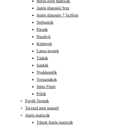
Boros üveg matricák
Autós illatosító 9cm
Autós illatosító 7,5x10cm
Sörbontók
Párnák
Puzzle-k
Kötények
Lapos üvegek
Táskák
Sapkák
Nyakkendők
Tornazsákok
Sütés Főzés
Pólók
Egyéb Termék
Tervezd meg magad!
Autós matricák
Tiktok Autós matricák