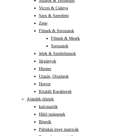
Állatok & Természet
Vicces & Csúnya
Szex & Szerelem
Zene
Filmek & Sorozatok
Filmek & Mesék
Sorozatok
Jelek & Szinbólumok
Járgányok
Hipster
Utazás, Országok
Horror
Kitalált Karakterek
Ajándék ötletek
kulcstartók
Hűtő mágnesek
Bögrék
Pálinkás üveg matricák