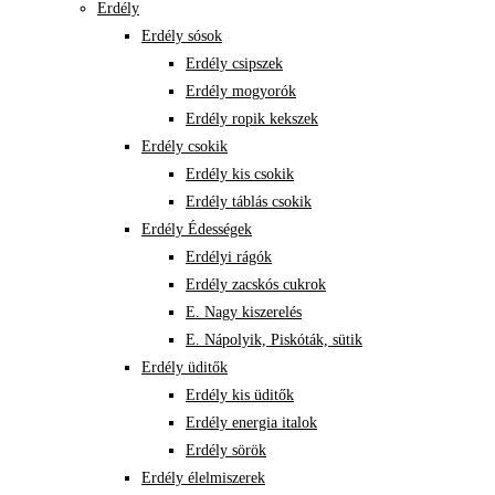
Erdély
Erdély sósok
Erdély csipszek
Erdély mogyorók
Erdély ropik kekszek
Erdély csokik
Erdély kis csokik
Erdély táblás csokik
Erdély Édességek
Erdélyi rágók
Erdély zacskós cukrok
E. Nagy kiszerelés
E. Nápolyik, Piskóták, sütik
Erdély üditők
Erdély kis üditők
Erdély energia italok
Erdély sörök
Erdély élelmiszerek