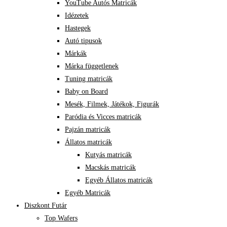
YouTube Autós Matricák
Idézetek
Hastegek
Autó tipusok
Márkák
Márka függetlenek
Tuning matricák
Baby on Board
Mesék, Filmek, Játékok, Figurák
Paródia és Vicces matricák
Pajzán matricák
Állatos matricák
Kutyás matricák
Macskás matricák
Egyéb Állatos matricák
Egyéb Matricák
Diszkont Futár
Top Wafers