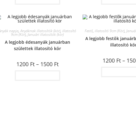
Anyák napja
,
Anyáknak illatosítók (kör)
,
illatosító
Festő
,
illatosító 9cm (Kör)
,
Január
9cm (Kör)
,
Januári illatosítók (kör)
A legjobb festők január
A legjobb édesanyák januárban
illatosító kö
születtek illatosító kör
1200
Ft
–
15
1200
Ft
–
1500
Ft
Opciók választ
Opciók választása