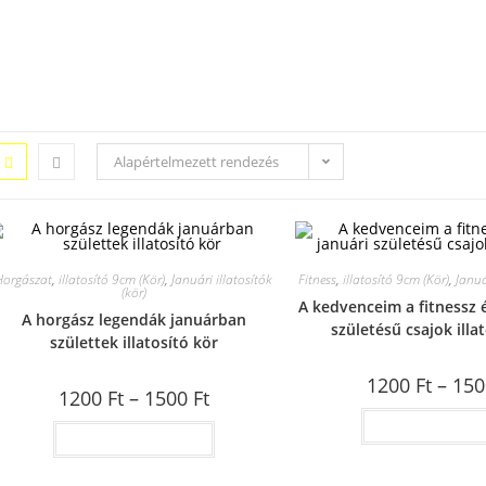
Alapértelmezett rendezés
Horgászat
,
illatosító 9cm (Kör)
,
Januári illatosítók
Fitness
,
illatosító 9cm (Kör)
,
Januá
(kör)
A kedvenceim a fitnessz é
A horgász legendák januárban
születésű csajok illa
születtek illatosító kör
1200
Ft
–
15
1200
Ft
–
1500
Ft
Opciók választ
Opciók választása