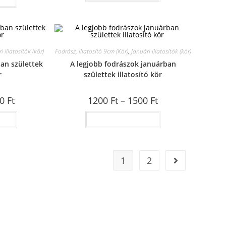
i illatosítók (kör)
Fodrász
,
illatosító 9cm (Kör)
,
Januári illatosítók (kör)
ban születtek
A legjobb fodrászok januárban
r
születtek illatosító kör
00
Ft
1200
Ft
–
1500
Ft
ása
Opciók választása
1
2