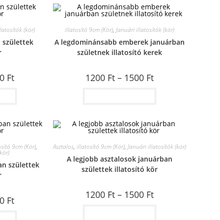
latosítók (kör)
illatosító 9cm (Kör)
,
Januári illatosítók (kör)
 születtek
A legdominánsabb emberek januárban
r
születnek illatosító kerek
00
Ft
1200
Ft
–
1500
Ft
ása
Opciók választása
osító 9cm (Kör)
,
Asztalos
,
illatosító 9cm (Kör)
,
Januári illatosítók (kör)
kör)
A legjobb asztalosok januárban
an születtek
születtek illatosító kör
r
1200
Ft
–
1500
Ft
00
Ft
Opciók választása
ása