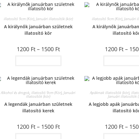
illatosító 9cm (Kör)
,
Januári illatosítók (kör)
illatosító 9cm (Kör)
,
Januári il
A királynők januárban születnek
A királynők januárban
illatosító kör
illatosító kö
1200
Ft
–
1500
Ft
1200
Ft
–
15
Opciók választása
Opciók választ
Alkohol és drogok
,
illatosító 9cm (Kör)
,
Januári
Apáknak illatosítók (kör)
,
illat
illatosítók (kör)
Januári illatosítók (
A legendák januárban születnek
A legjobb apák januárb
illatosító kerek
illatosító kö
1200
Ft
–
1500
Ft
1200
Ft
–
15
Opciók választása
Opciók választ