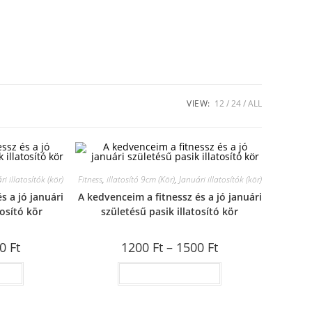
VIEW:
12
24
ALL
ri illatosítók (kör)
Fitness
,
illatosító 9cm (Kör)
,
Januári illatosítók (kör)
s a jó januári
A kedvenceim a fitnessz és a jó januári
tosító kör
születésű pasik illatosító kör
00
Ft
1200
Ft
–
1500
Ft
ása
Opciók választása