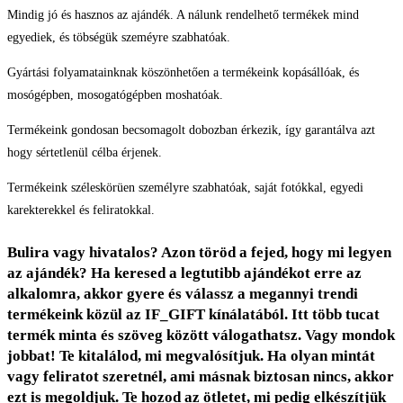
Mindig jó és hasznos az ajándék. A nálunk rendelhető termékek mind
egyediek, és töbségük szeméyre szabhatóak.
Gyártási folyamatainknak köszönhetően a termékeink kopásállóak, és
mosógépben, mosogatógépben moshatóak.
Termékeink gondosan becsomagolt dobozban érkezik, így garantálva azt
hogy sértetlenül célba érjenek.
Termékeink széleskörüen személyre szabhatóak, saját fotókkal, egyedi
karekterekkel és feliratokkal.
Bulira vagy hivatalos? Azon töröd a fejed, hogy mi legyen
az ajándék? Ha keresed a legtutibb ajándékot erre az
alkalomra, akkor gyere és válassz a megannyi trendi
termékeink közül az IF_GIFT kínálatából. Itt több tucat
termék minta és szöveg között válogathatsz. Vagy mondok
jobbat! Te kitalálod, mi megvalósítjuk. Ha olyan mintát
vagy feliratot szeretnél, ami másnak biztosan nincs, akkor
ezt is megoldjuk. Te hozod az ötletet, mi pedig elkészítjük