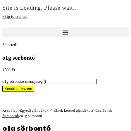
Site is Loading, Please wait...
Skip to content
Selected:
o1g sörbontó
1500
Ft
o1g sörbontó mennyiség
Kosárba teszem
Kezdőlap
>
Egyedi ajándékok
>
4.Kinek keresel ajándékot?
>
Családnak
Sörbontók
>
o1g sörbontó
o1g sörbontó