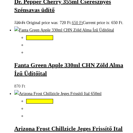
Dr. Pepper Cherry 355ml Cseresznyés
Szénsavas üdítő
720
Ft
Original price was: 720 Ft.
650
Ft
Current price is: 650 Ft.
Kosárba teszem
Fanta Green Apple 330ml CHN Zöld Alma
Ízű Üdítőital
870
Ft
Kosárba teszem
Arizona Frost Chillzicle Jeges Frissítő Ital