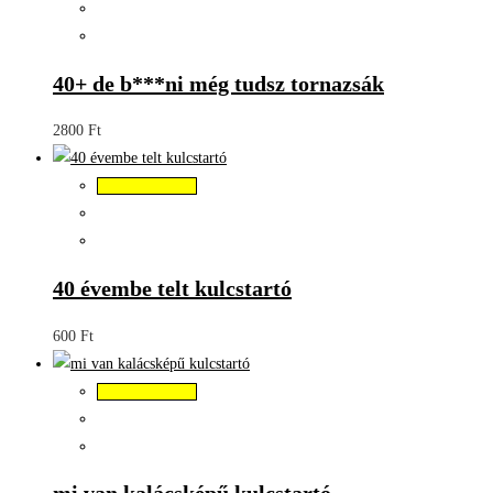
40+ de b***ni még tudsz tornazsák
2800
Ft
Kosárba teszem
40 évembe telt kulcstartó
600
Ft
Kosárba teszem