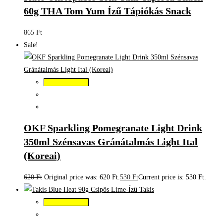
60g THA Tom Yum Ízű Tápiókás Snack
865
Ft
Sale!
Kosárba teszem
OKF Sparkling Pomegranate Light Drink
350ml Szénsavas Gránátalmás Light Ital
(Koreai)
620
Ft
Original price was: 620 Ft.
530
Ft
Current price is: 530 Ft.
Kosárba teszem