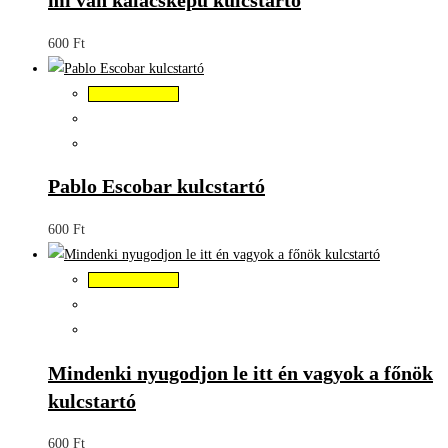
mi van kalácsképű kulcstartó
600
Ft
Kosárba teszem
Pablo Escobar kulcstartó
600
Ft
Kosárba teszem
Mindenki nyugodjon le itt én vagyok a főnök
kulcstartó
600
Ft