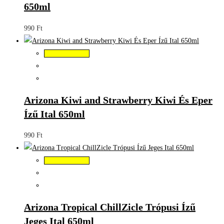
650ml
990
Ft
Kosárba teszem
Arizona Kiwi and Strawberry Kiwi És Eper
Ízű Ital 650ml
990
Ft
Kosárba teszem
Arizona Tropical ChillZicle Trópusi Ízű
Jeges Ital 650ml