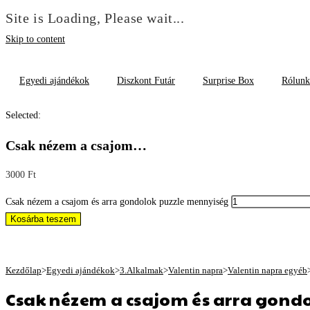
Site is Loading, Please wait...
Skip to content
Egyedi ajándékok
Diszkont Futár
Surprise Box
Rólunk
Selected:
Csak nézem a csajom…
3000
Ft
Csak nézem a csajom és arra gondolok puzzle mennyiség
Kosárba teszem
Kezdőlap
>
Egyedi ajándékok
>
3.Alkalmak
>
Valentin napra
>
Valentin napra egyéb
Csak nézem a csajom és arra gondo